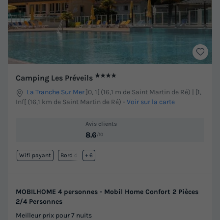
★★★★
Camping Les Préveils
La Tranche Sur Mer
]0, 1[ (16,1 m de Saint Martin de Ré) | [1,
Inf[ (16,1 km de Saint Martin de Ré)
-
Voir sur la carte
Avis clients
8.6
/10
Wifi payant
Bord de mer
+ 6
MOBILHOME 4 personnes - Mobil Home Confort 2 Pièces
2/4 Personnes
Meilleur prix pour 7 nuits