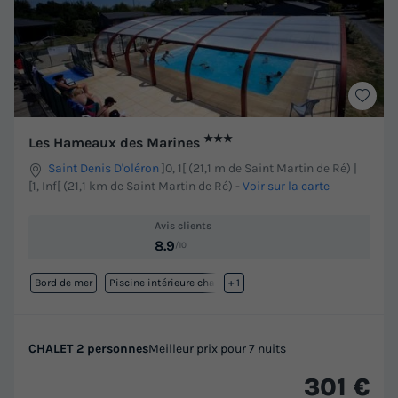
★★★
Les Hameaux des Marines
Saint Denis D'oléron
]0, 1[ (21,1 m de Saint Martin de Ré) |
[1, Inf[ (21,1 km de Saint Martin de Ré)
-
Voir sur la carte
Avis clients
8.9
/10
Bord de mer
Piscine intérieure chauffée
+ 1
CHALET 2 personnes
Meilleur prix pour 7 nuits
301 €