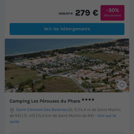
-30%
279 €
398,57 €
d'économie
Voir les hébergements
★★★★
Camping Les Pérouses du Phare
Saint Clement Des Baleines
]0, 1[ (15,4 m de Saint Martin
de Ré) | [1, Inf[ (15,4 km de Saint Martin de Ré)
-
Voir sur la
carte