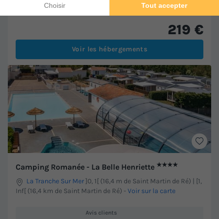
Meilleur prix pour 7 nuits
219 €
Voir les hébergements
★★★★
Camping Romanée - La Belle Henriette
La Tranche Sur Mer
]0, 1[ (16,4 m de Saint Martin de Ré) | [1,
Inf[ (16,4 km de Saint Martin de Ré)
-
Voir sur la carte
Avis clients