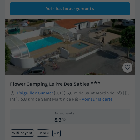
Voir les hébergements
★★★
Flower Camping Le Pre Des Sables
L'aiguillon Sur Mer
]0, 1[ (15,8 m de Saint Martin de Ré) | [1,
Inf[ (15,8 km de Saint Martin de Ré)
-
Voir sur la carte
Avis clients
8.9
/10
Wifi payant
Bord de mer
+ 2