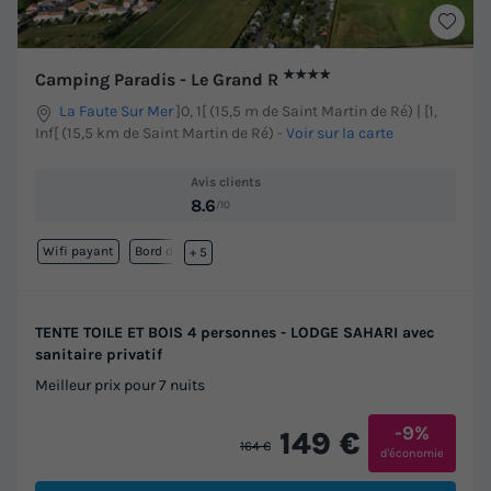
★★★★
Camping Paradis - Le Grand R
La Faute Sur Mer
]0, 1[ (15,5 m de Saint Martin de Ré) | [1,
Inf[ (15,5 km de Saint Martin de Ré)
-
Voir sur la carte
Avis clients
8.6
/10
Wifi payant
Bord de mer
+ 5
TENTE TOILE ET BOIS 4 personnes - LODGE SAHARI avec
sanitaire privatif
Meilleur prix pour 7 nuits
-9%
149 €
164 €
d'économie