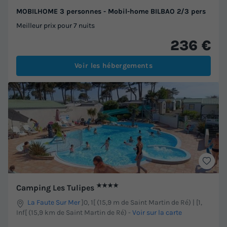
MOBILHOME 3 personnes - Mobil-home BILBAO 2/3 pers
Meilleur prix pour 7 nuits
236 €
Voir les hébergements
★★★★
Camping Les Tulipes
La Faute Sur Mer
]0, 1[ (15,9 m de Saint Martin de Ré) | [1,
Inf[ (15,9 km de Saint Martin de Ré)
-
Voir sur la carte