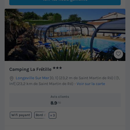
★★★
Camping La Frétille
Longeville Sur Mer
]0, 1[ (23,2 m de Saint Martin de Ré) | [1,
Inf[ (23,2 km de Saint Martin de Ré)
-
Voir sur la carte
Avis clients
8.9
/10
Wifi payant
Bord de mer
+ 3