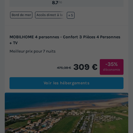
8.7
/10
Bord de mer
Accès direct à la plage
+ 5
MOBILHOME 4 personnes - Confort 3 Pièces 4 Personnes
+ TV
Meilleur prix pour 7 nuits
-35%
309 €
475,38 €
d'économie
Voir les hébergements