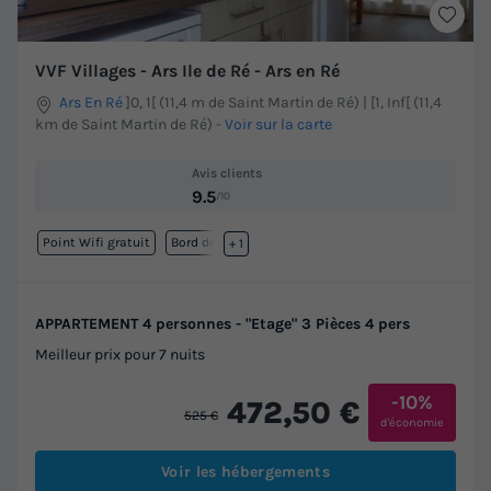
VVF Villages - Ars Ile de Ré - Ars en Ré
Ars En Ré
]0, 1[ (11,4 m de Saint Martin de Ré) | [1, Inf[ (11,4
km de Saint Martin de Ré)
-
Voir sur la carte
Avis clients
9.5
/10
Point Wifi gratuit
Bord de mer
+ 1
APPARTEMENT 4 personnes - "Etage" 3 Pièces 4 pers
Meilleur prix pour 7 nuits
-10%
472,50 €
525 €
d'économie
Voir les hébergements