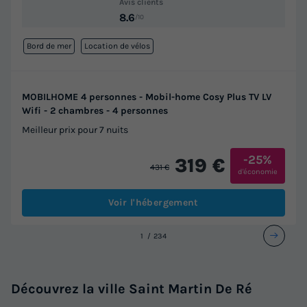
Avis clients
8.6
/10
Bord de mer
Location de vélos
MOBILHOME 4 personnes - Mobil-home Cosy Plus TV LV
Wifi - 2 chambres - 4 personnes
Meilleur prix pour 7 nuits
-25%
319 €
431 €
d'économie
Voir l'hébergement
1
2
3
4
Découvrez la ville Saint Martin De Ré