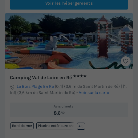
Voir les hébergements
★★★★
Camping Val de Loire en Ré
Le Bois Plage En Re
]0, 1[ (3,6 m de Saint Martin de Ré) | [1,
Inf[ (3,6 km de Saint Martin de Ré)
-
Voir sur la carte
Avis clients
8.6
/10
Bord de mer
Piscine extérieure chauffée
+ 5