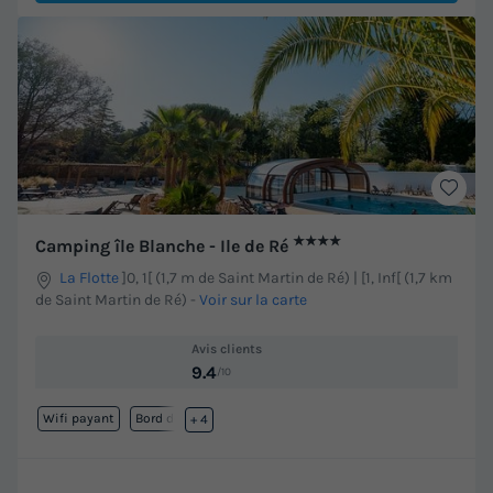
★★★★
Camping île Blanche - Ile de Ré
La Flotte
]0, 1[ (1,7 m de Saint Martin de Ré) | [1, Inf[ (1,7 km
de Saint Martin de Ré)
-
Voir sur la carte
Avis clients
9.4
/10
Wifi payant
Bord de mer
+ 4