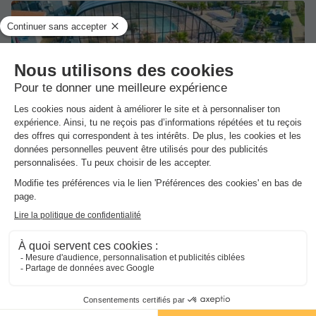
★★★★
Camping du Jard
La Tranche Sur Mer
]0, 1[ (16,4 m de Saint Martin de Ré) | [1,
Inf[ (16,4 km de Saint Martin de Ré)
-
Voir sur la carte
Avis clients
8.7
/10
Wifi payant
Bord de mer
+ 8
MOBILHOME 4 personnes - 2 chambres - 4 personnes