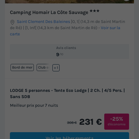
★★★
Camping Homair La Côte Sauvage
Saint Clement Des Baleines
]0, 1[ (14,3 m de Saint Martin
de Ré) | [1, Inf[ (14,3 km de Saint Martin de Ré)
-
Voir sur la
carte
Avis clients
9
/10
Bord de mer
Club enfant
+ 1
LODGE 5 personnes - Tente Eco Lodge | 2 Ch. | 4/5 Pers. |
Sans SDB
Meilleur prix pour 7 nuits
-25%
231 €
308 €
d'économie
Voir les hébergements