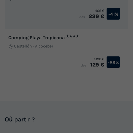
406 €
-41%
239 €
dès
★★★★
Camping Playa Tropicana
Castellón
-
Alcoceber
1 190 €
-89%
129 €
dès
Où
partir ?