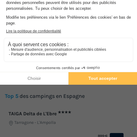
375 €
-46%
199 €
dès
★★★★★
Camping Domaine de l'Ubaye
Alpes-de-Haute-Provence
-
Meolans Revel
525 €
-41%
309 €
dès
Top 5
des campings en Espagne
★★★★
TAIGA Delta de L'Ebre
Tarragone
-
L'Ampolla
899 €