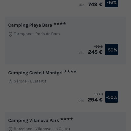
-16%
749 €
dès
★★★★
Camping Playa Bara
Tarragone
-
Roda de Bara
490 €
-50%
245 €
dès
★★★★
Camping Castell Montgri
Gérone
-
L'Estartit
588 €
-50%
294 €
dès
★★★★
Camping Vilanova Park
Barcelone
-
Vilanova I la Geltru