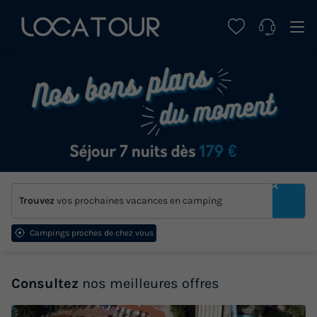
Trouvez
vos prochaines vacances en camping
Campings proches de chez vous
Consultez
nos meilleures offres