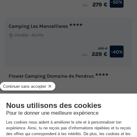
-50%
279 €
dès
★★★★
Camping Les Mancellieres
Vendée
-
Avrille
385 €
-40%
229 €
dès
★★★★
Flower Camping Domaine de Pendruc
Finistère
-
Tregunc
392 €
-13%
339 €
dès
★★★
Camping les Rives d'Auzon
Ardèche
-
Lavilledieu