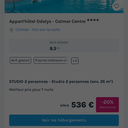
★★★★
Appart'hôtel Odalys - Colmar Centre
Colmar
-
Voir sur la carte
Avis clients
8.3
/10
Wifi gratuit
Piscine intérieure chauffée
+ 2
STUDIO 2 personnes - Studio 2 personnes (env. 25 m²)
Meilleur prix pour 7 nuits
-20%
536 €
670 €
d'économie
Voir les hébergements