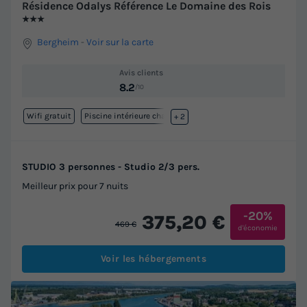
Résidence Odalys Référence Le Domaine des Rois
★★★
Bergheim
-
Voir sur la carte
Avis clients
8.2
/10
Wifi gratuit
Piscine intérieure chauffée
+ 2
STUDIO 3 personnes - Studio 2/3 pers.
Meilleur prix pour 7 nuits
-20%
375,20 €
469 €
d'économie
Voir les hébergements