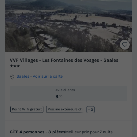
VVF Villages - Les Fontaines des Vosges - Saales
★★★
Saales
-
Voir sur la carte
Avis clients
9
/10
Point Wifi gratuit
Piscine extérieure chauffée
+ 3
GÎTE 4 personnes - 3 pièces
Meilleur prix pour 7 nuits