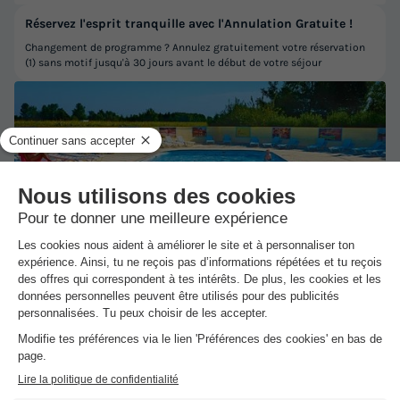
Réservez l'esprit tranquille avec l'Annulation Gratuite !
Changement de programme ? Annulez gratuitement votre réservation
(1) sans motif jusqu'à 30 jours avant le début de votre séjour
★★★
Camping Le Ried
Boofzheim
-
Voir sur la carte
Avis clients
8.2
/10
Wifi payant
Piscine extérieure chauffée
+ 2