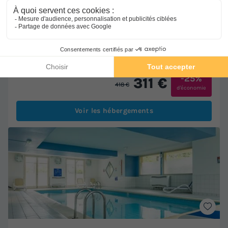
MOBILHOME 4 personnes - Mobil-home | Comfort | 2 Ch. |
4 Pers. | Terrasse surélevée
Meilleur prix pour 7 nuits
-25%
311 €
418 €
d'économie
Voir les hébergements