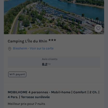
★★★
Camping L'Île du Rhin
Biesheim
-
Voir sur la carte
Avis clients
8.2
/10
Wifi payant
MOBILHOME 4 personnes - Mobil-home | Comfort | 2 Ch. |
4 Pers. | Terrasse surélevée
Meilleur prix pour 7 nuits