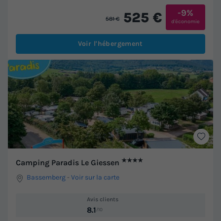
-9%
525 €
581 €
d'économie
Voir l'hébergement
★★★★
Camping Paradis Le Giessen
Bassemberg
-
Voir sur la carte
Avis clients
8.1
/10