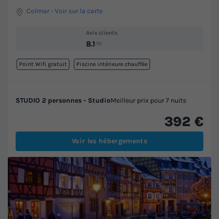
Colmar
-
Voir sur la carte
Avis clients
8.1
/10
Point Wifi gratuit
Piscine intérieure chauffée
STUDIO 2 personnes - Studio
Meilleur prix pour 7 nuits
392 €
Voir les hébergements