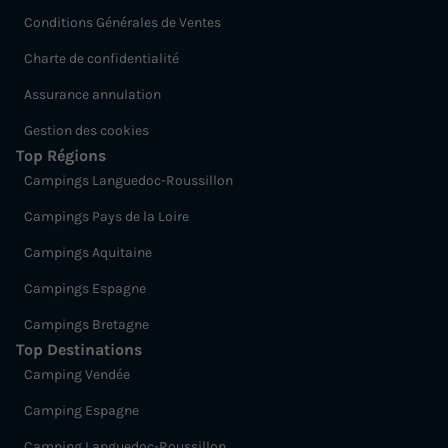
Conditions Générales de Ventes
Charte de confidentialité
Assurance annulation
Gestion des cookies
CHALET 4 personnes - Chalet Sequoia
Top Régions
PREMIUM 34 m² (2 chambres) + double
Campings Languedoc-Roussillon
terrasse de 13 m² (couverte) + clim
Campings Pays de la Loire
réversible 4/6 pers
Campings Aquitaine
Annulation gratuite
Campings Espagne
Surface
Adultes
Chambres
Salle de bain
34m²
4
2
1
Campings Bretagne
Top Destinations
Terrasse couverte
Accès wifi
Climatisation
Camping Vendée
Animaux autorisés *
Cafetière
+ 5
Camping Espagne
Camping Languedoc-Roussillon