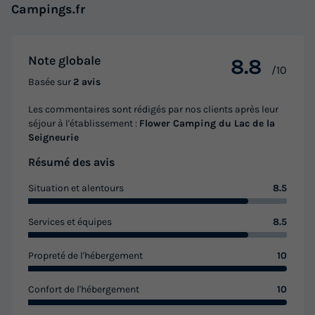
Campings.fr
chambres) + terrasse couverte de 10m² + clim réversible
4/5 pers
du
19/09/2026
au
26/09/2026
Note globale
8.8
Modifier les dates
/10
Meilleur prix pour 7 nuits
Basée sur
2 avis
441 €
Les commentaires sont rédigés par nos clients après leur
séjour à l'établissement :
Flower Camping du Lac de la
Voir les logements
Seigneurie
Résumé des avis
Situation et alentours
8.5
Services et équipes
8.5
Propreté de l'hébergement
10
Confort de l'hébergement
10
MOBILHOME 4 personnes - NEW// Mobil-