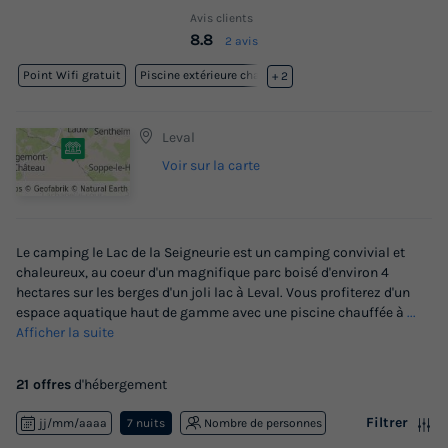
Avis clients
8.8
2 avis
Point Wifi gratuit
Piscine extérieure chauffée
+ 2
Leval
Voir sur la carte
Le camping le Lac de la Seigneurie est un camping convivial et
chaleureux, au coeur d'un magnifique parc boisé d'environ 4
hectares sur les berges d'un joli lac à Leval. Vous profiterez d'un
espace aquatique haut de gamme avec une piscine chauffée à
...
Afficher la suite
21 offres
d'hébergement
Filtrer
jj/mm/aaaa
7 nuits
Nombre de personnes