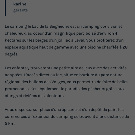
karine
gérante
CHALET 4 personnes - Chalet CONFORT Alpina 1 28 m² (1
chambre + 1 chambre mezzanine) 2/4 pers
Le camping le Lac de la Seigneurie est un camping convivial et
chaleureux, au coeur d'un magnifique parc boisé d'environ 4
du
02/10/2026
au
09/10/2026
hectares sur les berges d'un joli lac à Leval. Vous profiterez d'un
Modifier les dates
espace aquatique haut de gamme avec une piscine chauffée à 28
Meilleur prix pour 7 nuits
degrés.
385 €
Les enfants y trouveront une petite aire de jeux avec des activités
Voir les logements
adaptées. L'accès direct au lac, situé en bordure du parc naturel
régional des ballons des Vosges, vous permettra de faire de belles
promenades, c'est également le paradis des pêcheurs grâce aux
étangs et rivières des alentours.
Vous disposez sur place d'une épicerie et d'un dépôt de pain, les
commerces à l'extérieur du camping se trouvent à une distance de
5 km.