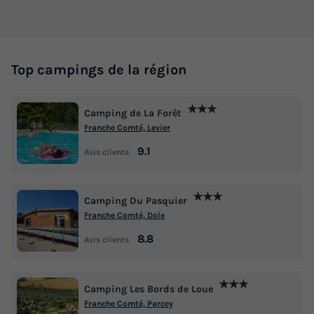
441 €
Voir les logements
Top campings de la région
★★★
Camping de La Forêt
Franche Comté, Levier
9.1
Avis clients
★★★
Camping Du Pasquier
MOBILHOME 4 personnes - Mobil home
Franche Comté, Dole
Ibiza CONFORT 26m² (2 chambres) +
8.8
Terrasse semi couverte de 18 m² (new!) 4
Avis clients
pers
★★★
Annulation gratuite
Camping Les Bords de Loue
Franche Comté, Parcey
Surface
Adultes
Chambres
Salle de bain