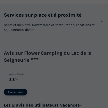
Services sur place et à proximité
Santé et Bien-être, Commerces et Restauration, Locations et
équipements, divers
CHALET 5 personnes - Chalet CONFORT
Monia 27 m² (2 chambres) + terrasse
couverte de 10m² + clim réversible 4/5 pers
Avis sur Flower Camping du Lac de la
Annulation gratuite
Seigneurie
★★★
Surface
Adultes
Chambres
Salle de bain
27m²
5
2
1
Avis clients
8.8
/10
Terrasse couverte
Accès wifi
Climatisation
Animaux autorisés *
Cafetière
+ 4
Avis clients
Les 2 avis des utilisateurs Vacances-
CHALET 5 personnes - Chalet CONFORT Monia 27 m² (2