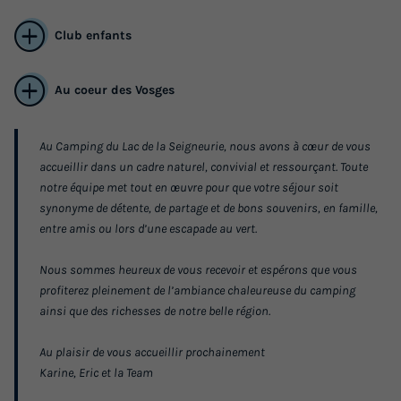
Club enfants
Au coeur des Vosges
Au Camping du Lac de la Seigneurie, nous avons à cœur de vous
accueillir dans un cadre naturel, convivial et ressourçant. Toute
notre équipe met tout en œuvre pour que votre séjour soit
CHALET 4 personnes - Chalet CONFORT
synonyme de détente, de partage et de bons souvenirs, en famille,
Alpina 1 28 m² (1 chambre + 1 chambre
entre amis ou lors d’une escapade au vert.
mezzanine) 2/4 pers
Nous sommes heureux de vous recevoir et espérons que vous
Annulation gratuite
profiterez pleinement de l’ambiance chaleureuse du camping
Surface
Adultes
Chambres
Salle de bain
ainsi que des richesses de notre belle région.
28m²
4
1
1
Au plaisir de vous accueillir prochainement
Accès wifi
Animaux autorisés *
Cafetière
Réfrigérateur
Karine, Eric et la Team
Place de parking