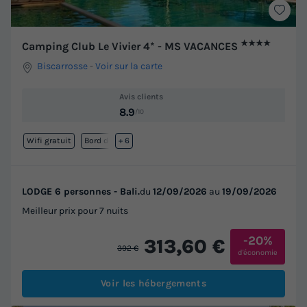
★★★★
Camping Club Le Vivier 4* - MS VACANCES
Biscarrosse
-
Voir sur la carte
Avis clients
8.9
/10
Wifi gratuit
Bord de mer
+ 6
LODGE 6 personnes - Bali.
du
12/09/2026
au
19/09/2026
Meilleur prix pour 7 nuits
-20%
313,60 €
392 €
d'économie
Voir les hébergements