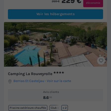
229 €
269 €
d'économie
Voir les hébergements
★★★★
Camping La Rouveyrolle
Berrias Et Casteljau
-
Voir sur la carte
Avis clients
8.6
/10
Piscine extérieure chauffée
Club enfant
+ 2