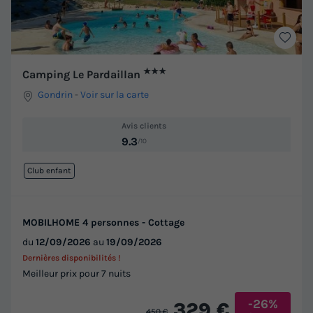
★★★
Camping Le Pardaillan
Gondrin
-
Voir sur la carte
Avis clients
9.3
/10
Club enfant
MOBILHOME 4 personnes - Cottage
du
12/09/2026
au
19/09/2026
Dernières disponibilités !
Meilleur prix pour 7 nuits
-26%
329 €
450 €