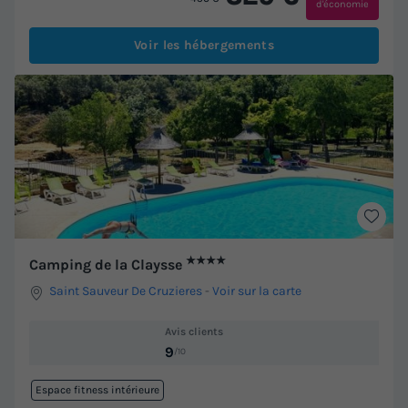
d'économie
Voir les hébergements
★★★★
Camping de la Claysse
Saint Sauveur De Cruzieres
-
Voir sur la carte
Avis clients
9
/10
Espace fitness intérieure