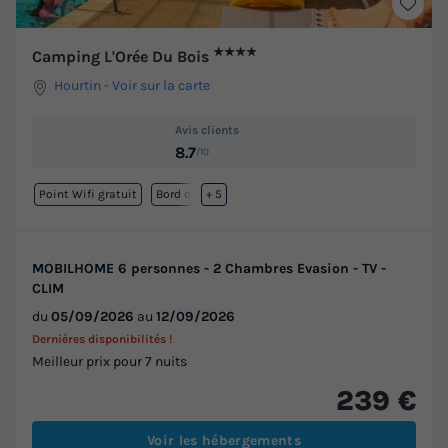
★★★★
Camping L'Orée Du Bois
Hourtin
-
Voir sur la carte
Avis clients
8.7
/10
Point Wifi gratuit
Bord de mer
+ 5
MOBILHOME 6 personnes - 2 Chambres Evasion - TV -
CLIM
du
05/09/2026
au
12/09/2026
Dernières disponibilités !
Meilleur prix pour 7 nuits
239 €
Voir les hébergements