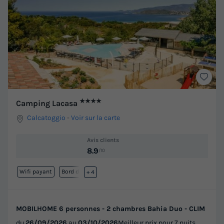
★★★★
Camping Lacasa
Calcatoggio
-
Voir sur la carte
Avis clients
8.9
/10
Wifi payant
Bord de mer
+ 4
MOBILHOME 6 personnes - 2 chambres Bahia Duo - CLIM
du
26/09/2026
au
03/10/2026
Meilleur prix pour 7 nuits