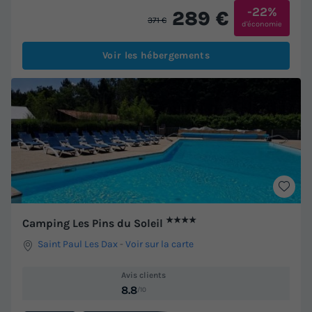
-22%
289 €
371 €
d'économie
Voir les hébergements
★★★★
Camping Les Pins du Soleil
Saint Paul Les Dax
-
Voir sur la carte
Avis clients
8.8
/10