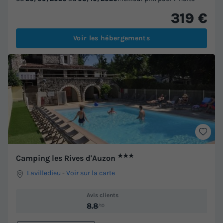
319 €
Voir les hébergements
★★★
Camping les Rives d'Auzon
Lavilledieu
-
Voir sur la carte
Avis clients
8.8
/10