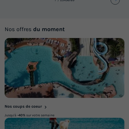
1
2
3
4
5
6
7
8
9
Nos offres
du moment
Nos coups de coeur
Jusqu'à
-40%
sur votre semaine