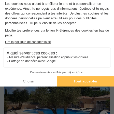
Wifi payant
Bord de mer
+ 1
MOBILHOME 4 personnes - 2 Chambres - CLIM
du
03/10/2026
au
10/10/2026
Dernières disponibilités !
Meilleur prix pour 7 nuits
-45%
219 €
400 €
d'économie
Voir les hébergements