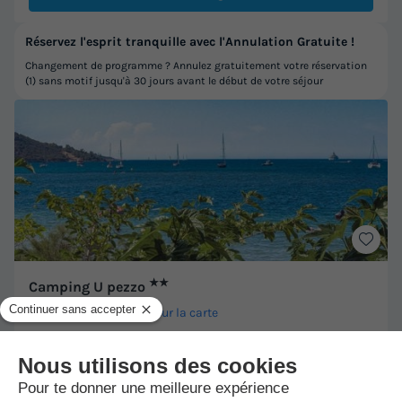
Réservez l'esprit tranquille avec l'Annulation Gratuite !
Changement de programme ? Annulez gratuitement votre réservation
(1) sans motif jusqu'à 30 jours avant le début de votre séjour
★★
Camping U pezzo
Saint Florent
-
Voir sur la carte
Avis clients
8.7
/10