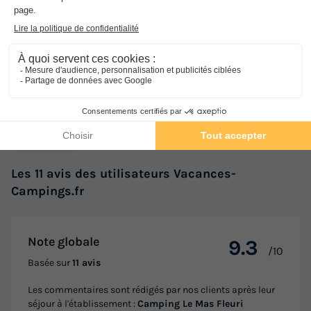
Avis sur Camping Le Mas Fleuri
★★
Avis clients
9.3
/10
Avis clients
Les 11 avis des utilisateurs Vacances-
Campings.fr
Note globale
9.3
/10
Basée sur
11 avis
Les commentaires sont rédigés par nos clients après leur
séjour à l'établissement :
Camping Le Mas Fleuri