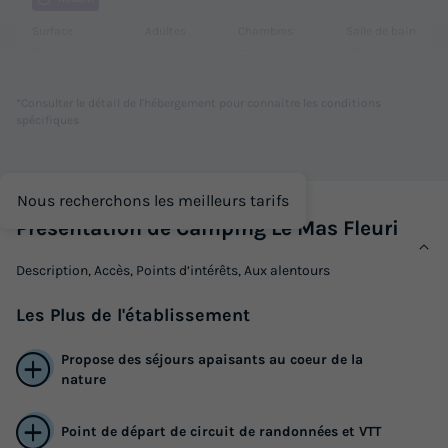
Surface
Adultes
Chambres
Salle de bain
20m²
2
1
1
Climatisation
Animaux autorisés *
Cafetière
Congélateur
*Consulter le détail de l'hébergement pour connaitre les conditions
spécifiques
Réfrigérateur
+ 1
Nous recherchons les meilleurs tarifs
MOBILHOME 2 personnes - Mobilhome BEVERA 20m² - 1
chambre -
Présentation de Camping Le Mas Fleuri
du
04/09/2026
au
11/09/2026
Description, Accès, Points d’intérêts, Aux alentours
Modifier les dates
Meilleur prix pour 7 nuits
Les
Plus
de l'établissement
528 €
Propose des séjours apaisants au coeur de la
Voir les logements
nature
Point de départ de circuit de randonnées et VTT