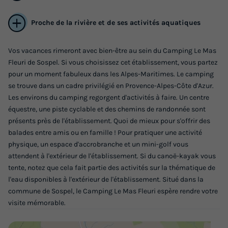
Proche de la rivière et de ses activités aquatiques
Vos vacances rimeront avec bien-être au sein du Camping Le Mas
Fleuri de Sospel. Si vous choisissez cet établissement, vous partez
pour un moment fabuleux dans les Alpes-Maritimes. Le camping
se trouve dans un cadre privilégié en Provence-Alpes-Côte d'Azur.
MOBILHOME 4 personnes - Mobilhome
Les environs du camping regorgent d'activités à faire. Un centre
MERCANTOUR 24m² - 2 chambres -
équestre, une piste cyclable et des chemins de randonnée sont
Annulation gratuite
Récent
présents près de l'établissement. Quoi de mieux pour s'offrir des
balades entre amis ou en famille ! Pour pratiquer une activité
Surface
Adultes
Chambres
Salle de bain
physique, un espace d'accrobranche et un mini-golf vous
24m²
4
2
1
attendent à l'extérieur de l'établissement. Si du canoë-kayak vous
tente, notez que cela fait partie des activités sur la thématique de
Climatisation
Animaux autorisés *
Cafetière
Congélateur
l'eau disponibles à l'extérieur de l'établissement. Situé dans la
Réfrigérateur
+ 2
commune de Sospel, le Camping Le Mas Fleuri espère rendre votre
visite mémorable.
MOBILHOME 4 personnes - Mobilhome MERCANTOUR