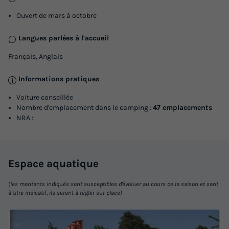
convertible -
Ouvert de mars à octobre
Annulation gratuite
Langues parlées à l'accueil
Adultes
Chambres
Salle de bain
6
2
1
Français, Anglais
Terrasse couverte
Climatisation
Animaux autorisés *
Informations pratiques
Cafetière
Congélateur
+ 4
Voiture conseillée
Nombre d'emplacement dans le camping :
47 emplacements
NRA :
MOBILHOME 6 personnes - Mobilhome RIVIERA 29m² - 2
chambres + 1 canapé convertible -
du
24/09/2026
au
01/10/2026
Espace
aquatique
Modifier les dates
Meilleur prix pour 7 nuits
(les montants indiqués sont susceptibles d'évoluer au cours de la saison et sont
628,50 €
à titre indicatif, ils seront à régler sur place)
Voir les logements