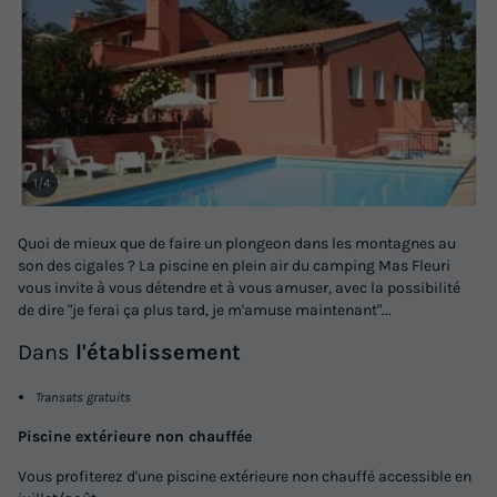
1/4
MOBILHOME 6 personnes - Mobilhome
Quoi de mieux que de faire un plongeon dans les montagnes au
son des cigales ? La piscine en plein air du camping Mas Fleuri
AZUR 33m² - 3 chambres -
vous invite à vous détendre et à vous amuser, avec la possibilité
Annulation gratuite
Neuf
de dire "je ferai ça plus tard, je m'amuse maintenant"...
Surface
Adultes
Chambres
Salle de bain
Dans
l'établissement
33m²
6
3
1
Transats gratuits
Climatisation
Animaux autorisés *
Cafetière
Piscine extérieure non chauffée
Salon de jardin
Vous profiterez d'une piscine extérieure non chauffé accessible en