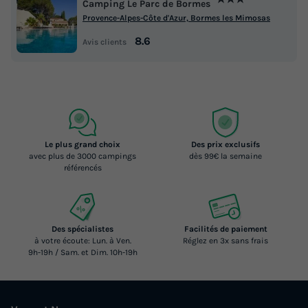
Camping Le Parc de Bormes
Provence-Alpes-Côte d'Azur, Bormes les Mimosas
8.6
Avis clients
Le plus grand choix
Des prix exclusifs
avec plus de 3000 campings
dès 99€ la semaine
référencés
Des spécialistes
Facilités de paiement
à votre écoute: Lun. à Ven.
Réglez en 3x sans frais
9h-19h / Sam. et Dim. 10h-19h