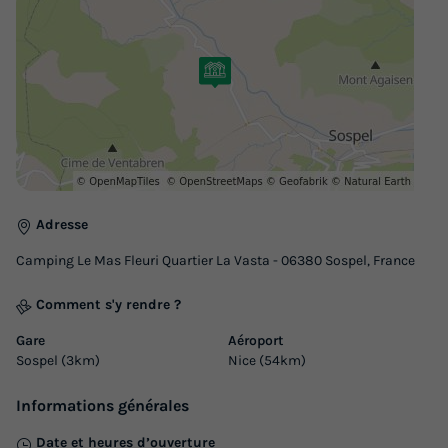
24m² - 2 chambres -
du
24/09/2026
au
01/10/2026
Modifier les dates
Meilleur prix pour 7 nuits
575 €
Voir les logements
Adresse
Camping Le Mas Fleuri Quartier La Vasta - 06380 Sospel, France
Comment s'y rendre ?
Gare
Aéroport
Sospel (3km)
Nice (54km)
MOBILHOME 6 personnes - Mobilhome
Informations générales
RIVIERA 29m² - 2 chambres + 1 canapé
Date et heures d’ouverture