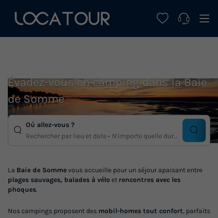
Évadez-vous en camping dans la Baie
de Somme
Où allez-vous ?
Rechercher par lieu et date
N'importe quelle duree
La
Baie de Somme
vous accueille pour un séjour apaisant entre
plages sauvages, balades à vélo
et
rencontres avec les
phoques
.
Nos campings proposent des
mobil-homes tout confort
, parfaits