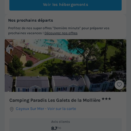
Voir les hébergements
Nos prochains départs
Profitez de nos super offres "Dernière minute" pour préparer vos
prochaines vacances !
Découvrez nos offres
★★★
Camping Paradis Les Galets de la Mollière
Cayeux Sur Mer
-
Voir sur la carte
Avis clients
8.7
/10