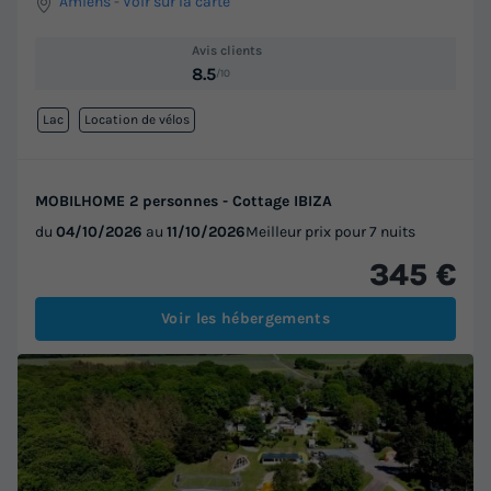
Amiens
-
Voir sur la carte
Avis clients
8.5
/10
Lac
Location de vélos
MOBILHOME 2 personnes - Cottage IBIZA
du
04/10/2026
au
11/10/2026
Meilleur prix pour 7 nuits
345 €
Voir les hébergements