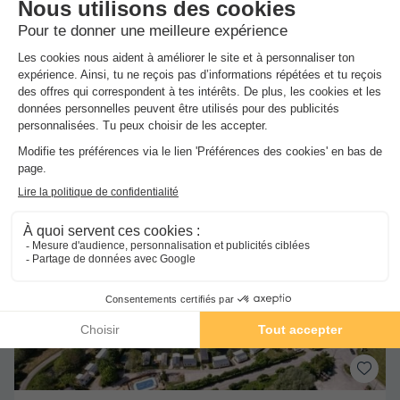
8.8
/10
Piscine intérieure chauffée
Toboggan aquatique
+ 1
MOBILHOME 6 personnes - Mobil Home 2 Chs
du
18/10/2026
au
25/10/2026
Meilleur prix pour 7 nuits
390 €
Voir les hébergements