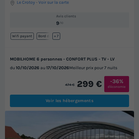
Le Crotoy
-
Voir sur la carte
Avis clients
9
/10
Wifi payant
Bord de mer
+ 7
MOBILHOME 6 personnes - CONFORT PLUS - TV - LV
du
10/10/2026
au
17/10/2026
Meilleur prix pour 7 nuits
-36%
299 €
474 €
d'économie
Voir les hébergements