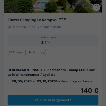
★★★
Flower Camping Le Rompval
Mers Les Bains
-
Voir sur la carte
Avis clients
8.4
/10
Wifi payant
Bord de mer
+ 2
HÉBERGEMENT INSOLITE 2 personnes - Camp Etoile 4m² -
spécial Randonneur / Cycliste
du
26/09/2026
au
03/10/2026
Meilleur prix pour 7 nuits
140 €
Voir les hébergements