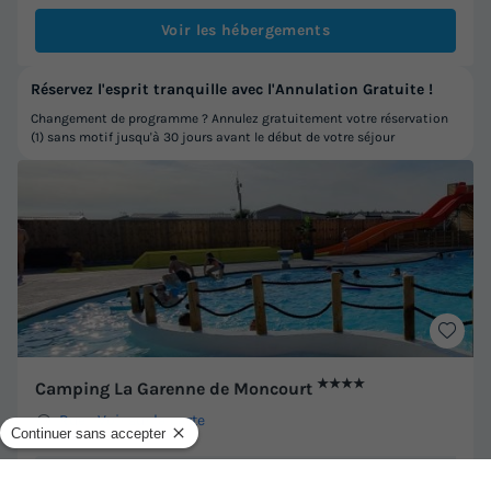
Voir les hébergements
Réservez l'esprit tranquille avec l'Annulation Gratuite !
Changement de programme ? Annulez gratuitement votre réservation
(1) sans motif jusqu'à 30 jours avant le début de votre séjour
★★★★
Camping La Garenne de Moncourt
Rue
-
Voir sur la carte
Avis clients