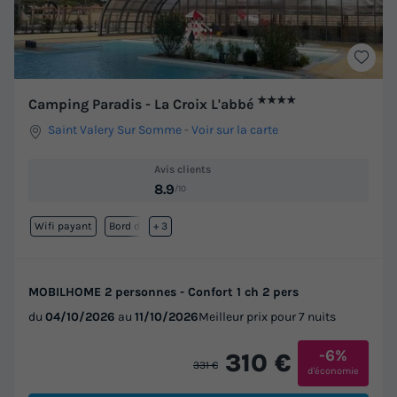
★★★★
Camping Paradis - La Croix L'abbé
Saint Valery Sur Somme
-
Voir sur la carte
Avis clients
8.9
/10
Wifi payant
Bord de mer
+ 3
MOBILHOME 2 personnes - Confort 1 ch 2 pers
du
04/10/2026
au
11/10/2026
Meilleur prix pour 7 nuits
-6%
310 €
331 €
d'économie