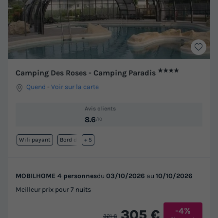
★★★★
Camping Des Roses - Camping Paradis
Quend
-
Voir sur la carte
Avis clients
8.6
/10
Wifi payant
Bord de mer
+ 5
MOBILHOME 4 personnes
du
03/10/2026
au
10/10/2026
Meilleur prix pour 7 nuits
-4%
305 €
321 €