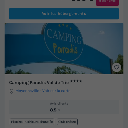
d'économie
Voir les hébergements
★★★★
Camping Paradis Val de Trie
Moyenneville
-
Voir sur la carte
Avis clients
8.5
/10
Piscine intérieure chauffée
Club enfant