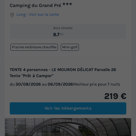
★★★
Camping du Grand Pré
Long
-
Voir sur la carte
Avis clients
8.7
/10
Piscine extérieure chauffée
Mini-golf
TENTE 4 personnes - LE MOURON DÉLICAT Parcelle 26
Tente "Prêt à Camper"
du
30/08/2026
au
06/09/2026
Meilleur prix pour 7 nuits
219 €
Voir les hébergements