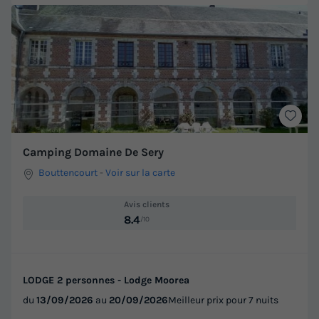
Camping Domaine De Sery
Bouttencourt
-
Voir sur la carte
Avis clients
8.4
/10
LODGE 2 personnes - Lodge Moorea
du
13/09/2026
au
20/09/2026
Meilleur prix pour 7 nuits