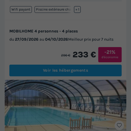
Wifi payant
Piscine extérieure chauffée
+ 1
MOBILHOME 4 personnes - 4 places
du
27/09/2026
au
04/10/2026
Meilleur prix pour 7 nuits
-21%
233 €
296 €
d'économie
Voir les hébergements