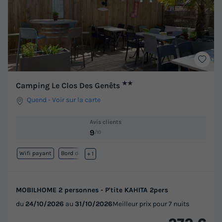
★★
Camping Le Clos Des Genêts
Quend
-
Voir sur la carte
Avis clients
9
/10
Wifi payant
Bord de mer
+ 1
MOBILHOME 2 personnes - P'tite KAHITA 2pers
du
24/10/2026
au
31/10/2026
Meilleur prix pour 7 nuits