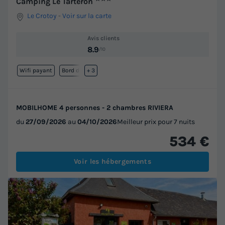
Camping Le Tarteron
Le Crotoy
-
Voir sur la carte
Avis clients
8.9
/10
Wifi payant
Bord de mer
+ 3
MOBILHOME 4 personnes - 2 chambres RIVIERA
du
27/09/2026
au
04/10/2026
Meilleur prix pour 7 nuits
534 €
Voir les hébergements