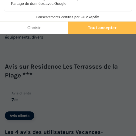
Annulation gratuite
Surface
Adultes
Enfants
Chambres
Salle de bain
Services sur place et à proximité
50m²
6
2
2
2
Santé et Bien-être, Commerces et Restauration, Locations et
Animaux autorisés *
Cafetière
Lave-vaisselle
équipements, divers
Réfrigérateur
Salon de jardin
+ 2
APPARTEMENT 8 personnes - Cabine
Avis sur Residence Les Terrasses de la
du
06/03/2027
au
13/03/2027
Plage
★★★
Modifier les dates
Meilleur prix pour 7 nuits
Avis clients
559 €
-35%
7
/10
363,35 €
d'économie
Prix de comparaison
Avis clients
Voir les logements
Les 4 avis des utilisateurs Vacances-