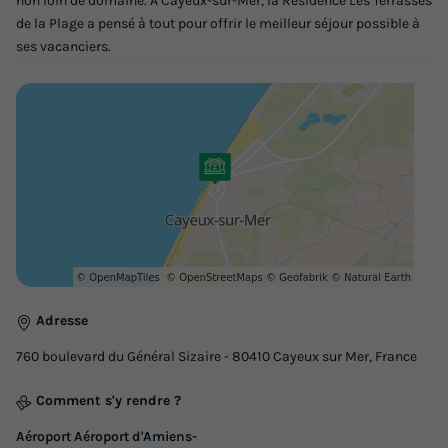
non loin de domaine. A Cayeux-sur-Mer, la Résidence Les Terrasses
Meilleur prix pour 7 nuits
de la Plage a pensé à tout pour offrir le meilleur séjour possible à
ses vacanciers.
379 €
-35%
246,35 €
d'économie
Prix de comparaison
Voir les logements
Adresse
760 boulevard du Général Sizaire - 80410 Cayeux sur Mer, France
APPARTEMENT 6 personnes - Cabine
Comment s'y rendre ?
Annulation gratuite
Aéroport Aéroport d'Amiens-
Surface
Adultes
Enfants
Chambres
Salle de bain