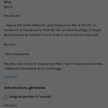
Glisy
35m²
4
2
1
1
85km
Animaux autorisés *
Cafetière
Lave-vaisselle
En voiture :
Réfrigérateur
Salon de jardin
+ 2
- Depuis A16 sortie Abbeville, puis Cayeux sur Mer à 20 km. La
résidence se trouve sur le front de mer, en bord de plage, à l'angle
du Boulevard du Général Sizaire et de la rue du Docteur Bourjot.
APPARTEMENT 6 personnes - Cabine
En train :
du
06/03/2027
au
13/03/2027
Modifier les dates
- Gare d'Abbeville
Meilleur prix pour 7 nuits
Navette avec le bus 6 : Cayeux-sur-Mer / Saint-Valery-sur-Somme
/ Abbeville Possibilité de Co-voiturage
...
449 €
-35%
291,85 €
d'économie
Voir plus
Prix de comparaison
Informations générales
Voir les logements
Langues parlées à l'accueil
Français