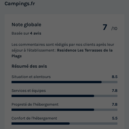
Campings.fr
Note globale
7
/10
Basée sur
4 avis
Les commentaires sont rédigés par nos clients après leur
séjour à l'établissement :
Residence Les Terrasses de la
Plage
APPARTEMENT 8 personnes - 3 Pièces +
coin cabine 8 Personnes - Vue Mer
Résumé des avis
Annulation gratuite
Situation et alentours
8.5
Surface
Adultes
Chambres
Salle de bain
Services et équipes
7.8
58m²
8
2
2
Animaux autorisés *
Cafetière
Lave-vaisselle
Propreté de l'hébergement
7.8
Réfrigérateur
Salon de jardin
+ 2
Confort de l'hébergement
5.5