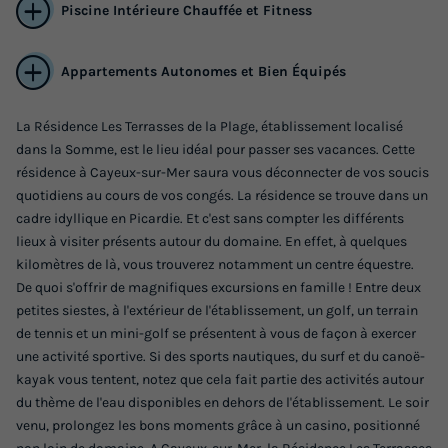
Piscine Intérieure Chauffée et Fitness
Appartements Autonomes et Bien Équipés
La Résidence Les Terrasses de la Plage, établissement localisé
dans la Somme, est le lieu idéal pour passer ses vacances. Cette
APPARTEMENT 4 personnes
résidence à Cayeux-sur-Mer saura vous déconnecter de vos soucis
quotidiens au cours de vos congés. La résidence se trouve dans un
Annulation gratuite
cadre idyllique en Picardie. Et c'est sans compter les différents
Surface
Adultes
Enfants
Chambres
Salle de bain
lieux à visiter présents autour du domaine. En effet, à quelques
30m²
2
2
1
1
kilomètres de là, vous trouverez notamment un centre équestre.
De quoi s'offrir de magnifiques excursions en famille ! Entre deux
Animaux autorisés *
Cafetière
Lave-vaisselle
petites siestes, à l'extérieur de l'établissement, un golf, un terrain
Réfrigérateur
Salon de jardin
de tennis et un mini-golf se présentent à vous de façon à exercer
+ 2
une activité sportive. Si des sports nautiques, du surf et du canoë-
kayak vous tentent, notez que cela fait partie des activités autour
du thème de l'eau disponibles en dehors de l'établissement. Le soir
APPARTEMENT 4 personnes
du
10/03/2027
au
17/03/2027
venu, prolongez les bons moments grâce à un casino, positionné
Modifier les dates