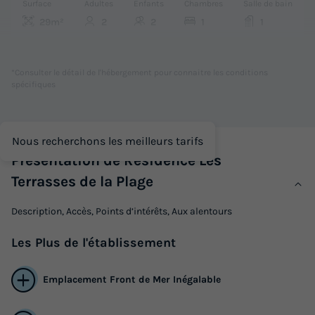
Surface
Adultes
Enfants
Chambres
Salle de bain
29m²
2
2
1
1
Animaux autorisés *
Cafetière
Lave-vaisselle
Réfrigérateur
Salon de jardin
+ 1
*Consulter le détail de l'hébergement pour connaitre les conditions
spécifiques
STUDIO 4 personnes - Cabine
Nous recherchons les meilleurs tarifs
du
12/03/2027
au
19/03/2027
Présentation de Residence Les
Modifier les dates
Meilleur prix pour 7 nuits
Terrasses de la Plage
349 €
-35%
Description, Accès, Points d’intérêts, Aux alentours
226,85 €
d'économie
Les
Plus
de l'établissement
Prix de comparaison
Voir les logements
Emplacement Front de Mer Inégalable