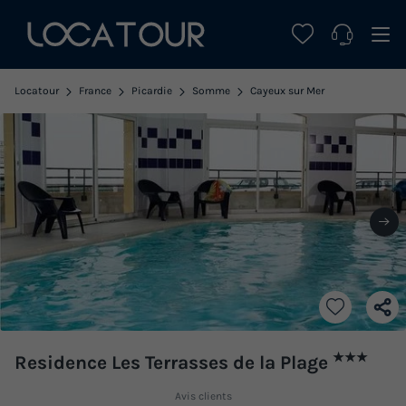
Locatour
France
Picardie
Somme
Cayeux sur Mer
★★★
Residence Les Terrasses de la Plage
Avis clients