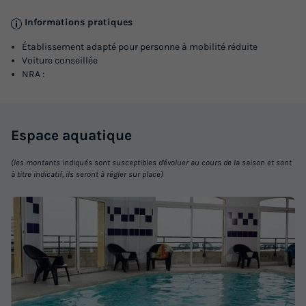
Informations pratiques
Établissement adapté pour personne à mobilité réduite
Voiture conseillée
NRA :
APPARTEMENT 6 personnes - Cabine + vue
sur la mer
Espace
aquatique
Annulation gratuite
(les montants indiqués sont susceptibles d'évoluer au cours de la saison et sont
Surface
Adultes
Enfants
Chambres
Salle de bain
à titre indicatif, ils seront à régler sur place)
35m²
4
2
1
1
Animaux autorisés *
Cafetière
Lave-vaisselle
Réfrigérateur
Salon de jardin
+ 3
APPARTEMENT 6 personnes - Cabine + vue sur la mer