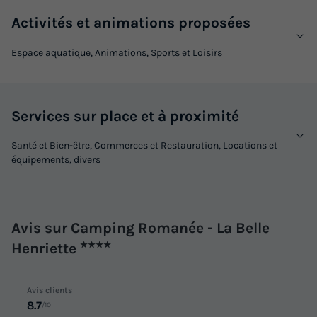
Activités et animations proposées
Espace aquatique, Animations, Sports et Loisirs
MOBILHOME 4 personnes - PREMIUM 2
Services sur place et à proximité
chambres - 1 SDB
Santé et Bien-être, Commerces et Restauration, Locations et
Neuf
équipements, divers
Surface
Adultes
Chambres
Salle de bain
27m²
4
2
1
Terrasse semi-couverte
Climatisation
Animaux autorisés *
Avis sur Camping Romanée - La Belle
Cafetière
Chaise longue
+ 7
Henriette
★★★★
MOBILHOME 4 personnes - PREMIUM 2 chambres - 1 SDB
Avis clients
8.7
/10
du
29/08/2026
au
05/09/2026