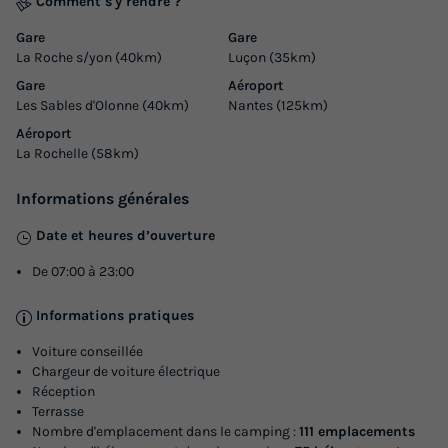
Comment s'y rendre ?
Surface
Adultes
Chambres
Salle de bain
Gare
Gare
29m²
4
2
1
La Roche s/yon (40km)
Luçon (35km)
Gare
Aéroport
Terrasse semi-couverte
Accès wifi
Animaux autorisés *
Les Sables d'Olonne (40km)
Nantes (125km)
Cafetière
Chaise longue
+ 5
Aéroport
La Rochelle (58km)
Informations générales
MOBILHOME 4 personnes - CONFORT 2 CHAMBRES
du
29/08/2026
au
05/09/2026
Date et heures d’ouverture
Modifier les dates
De 07:00 à 23:00
Meilleur prix pour 7 nuits
370 €
Informations pratiques
Voiture conseillée
Voir les logements
Chargeur de voiture électrique
Réception
Terrasse
Nombre d'emplacement dans le camping :
111 emplacements