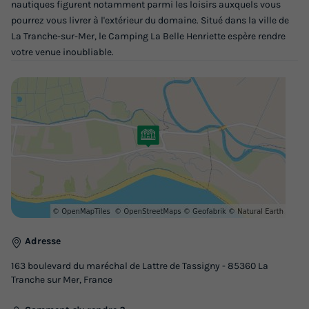
nautiques figurent notamment parmi les loisirs auxquels vous
MOBILHOME 2 personnes - CONFORT 1 CHAMBRE
pourrez vous livrer à l'extérieur du domaine. Situé dans la ville de
du
29/08/2026
au
05/09/2026
La Tranche-sur-Mer, le Camping La Belle Henriette espère rendre
Modifier les dates
votre venue inoubliable.
Meilleur prix pour 7 nuits
335 €
Voir les logements
Adresse
163 boulevard du maréchal de Lattre de Tassigny - 85360 La
Tranche sur Mer, France
MOBILHOME 4 personnes - CONFORT 2
CHAMBRES