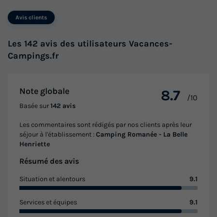
Modifier les dates
Avis clients
Meilleur prix pour 7 nuits
515 €
Les 142 avis des utilisateurs Vacances-
Campings.fr
Voir les logements
Note globale
8.7
/10
Basée sur
142 avis
Les commentaires sont rédigés par nos clients après leur
séjour à l'établissement :
Camping Romanée - La Belle
Henriette
Résumé des avis
MOBILHOME 6 personnes - PREMIUM 3
Situation et alentours
9.1
CHAMBRES
Services et équipes
9.1
Récent