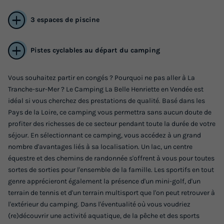
Voir les logements
3 espaces de piscine
Pistes cyclables au départ du camping
Vous souhaitez partir en congés ? Pourquoi ne pas aller à La
Tranche-sur-Mer ? Le Camping La Belle Henriette en Vendée est
idéal si vous cherchez des prestations de qualité. Basé dans les
Pays de la Loire, ce camping vous permettra sans aucun doute de
MOBILHOME 2 personnes - CONFORT 1
profiter des richesses de ce secteur pendant toute la durée de votre
CHAMBRE
séjour. En sélectionnant ce camping, vous accédez à un grand
nombre d'avantages liés à sa localisation. Un lac, un centre
Surface
Adultes
Chambres
Salle de bain
équestre et des chemins de randonnée s'offrent à vous pour toutes
20m²
2
1
1
sortes de sorties pour l'ensemble de la famille. Les sportifs en tout
genre apprécieront également la présence d'un mini-golf, d'un
Terrasse semi-couverte
Animaux autorisés *
Cafetière
terrain de tennis et d'un terrain multisport que l'on peut retrouver à
Chaise longue
Congélateur
+ 4
l'extérieur du camping. Dans l'éventualité où vous voudriez
(re)découvrir une activité aquatique, de la pêche et des sports