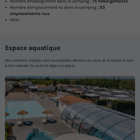
Nombre d'hébergement dans le camping :
75 hébergements
Nombre d'emplacement nu dans le camping :
33
emplacements nus
NRA :
MOBILHOME 4 personnes - PMR - Personne
Espace
aquatique
à mobilité réduite uniquement
(les montants indiqués sont susceptibles d'évoluer au cours de la saison et sont
Annulation gratuite
à titre indicatif, ils seront à régler sur place)
Surface
Adultes
Chambres
Salle de bain
29m²
4
2
1
Terrasse semi-couverte
Animaux autorisés *
Accueil mobilité réduite
Cafetière
Réfrigérateur
+ 4
MOBILHOME 4 personnes - PMR - Personne à mobilité
réduite uniquement
1/8