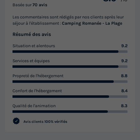
Basée sur
70 avis
Les commentaires sont rédigés par nos clients après leur
séjour à l'établissement :
Camping Romanée - La Plage
Résumé des avis
Situation et alentours
9.2
MOBILHOME 4 personnes - PREMIUM 2
chambres
Services et équipes
9.2
Annulation gratuite
Récent
Propreté de l'hébergement
8.8
Surface
Adultes
Chambres
Salle de bain
35m²
4
2
1
Confort de l'hébergement
8.4
Terrasse semi-couverte
Accès wifi
Climatisation
Qualité de l'animation
8.3
Animaux autorisés *
Barbecue
+ 8
Avis clients
100% vérifiés
MOBILHOME 4 personnes - PREMIUM 2 chambres
du
20/09/2026
au
27/09/2026