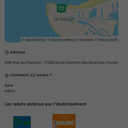
sanitaires
du
11/09/2026
au
18/09/2026
Modifier les dates
Meilleur prix pour 7 nuits
360 €
Voir les logements
Adresse
408 Rue du Chaume - 17590 Saint Clement des Baleines, France
Comment s'y rendre ?
Gare
44km
Les labels obtenus par l’établissement
LODGE 6 personnes - Lodge PREMIUM - 3
chambres - sans sanitaires