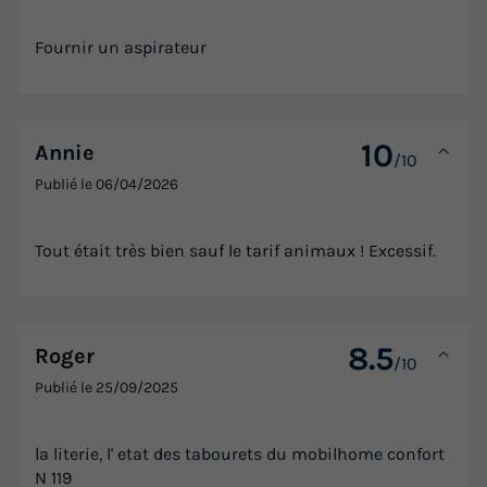
Surface
Adultes
Chambres
Salle de bain
38m²
6
3
1
Fournir un aspirateur
Terrasse semi-couverte
Accès wifi
Climatisation
Animaux autorisés *
Barbecue
+ 8
10
Annie
/10
Publié le
06/04/2026
MOBILHOME 6 personnes - PREMIUM 3 chambres
du
20/09/2026
au
27/09/2026
Tout était très bien sauf le tarif animaux ! Excessif.
Modifier les dates
Meilleur prix pour 7 nuits
600 €
8.5
Roger
/10
Voir les logements
Publié le
25/09/2025
la literie, l' etat des tabourets du mobilhome confort
N 119