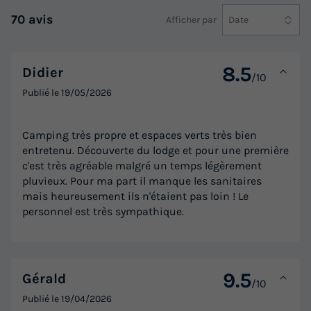
Modifier les dates
70 avis
Afficher par
Date
Meilleur prix pour 7 nuits
530 €
8.5
Didier
/10
Voir les logements
Publié le
19/05/2026
Camping très propre et espaces verts très bien
entretenu. Découverte du lodge et pour une première
c'est très agréable malgré un temps légèrement
pluvieux. Pour ma part il manque les sanitaires
mais heureusement ils n'étaient pas loin ! Le
personnel est très sympathique.
MOBILHOME 6 personnes - PREMIUM 3
chambres
9.5
Gérald
/10
Annulation gratuite
Récent
Publié le
19/04/2026