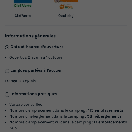
Surface
Adultes
Chambres
32m²
6
3
Clef Verte
Qualidog
Terrasse semi-couverte
Accès wifi
Animaux autorisés *
Cafetière
Réfrigérateur
+ 3
Informations générales
Date et heures d’ouverture
LODGE 6 personnes - Lodge PREMIUM - 3 chambres -
Ouvert du 2 avril au 1 octobre
sans sanitaires
du
06/09/2026
au
13/09/2026
Langues parlées à l'accueil
Modifier les dates
Français, Anglais
Meilleur prix pour 7 nuits
380 €
Informations pratiques
Voiture conseillée
Voir les logements
Nombre d'emplacement dans le camping :
115 emplacements
Nombre d'hébergement dans le camping :
98 hébergements
Nombre d'emplacement nu dans le camping :
17 emplacements
nus