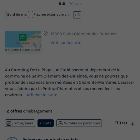
8.6
70 avis
Bord de mer
Piscine extérieure chauffée
+ 3
17590 Saint Clement des Baleines
Voir sur la carte
Au Camping De La Plage, un établissement dépendant de la
commune de Saint-Clément-des-Baleines, vous ne pourrez que
profiter de vacances bien méritées en Charente-Maritime. Laissez-
vous séduire par le Poitou-Charentes et ses merveilles ! Les
environs
... Afficher la suite
12 offres
d'hébergement
Filtrer
jj/mm/aaaa
7 nuits
Nombre de personnes
Paiement en plusieurs fois