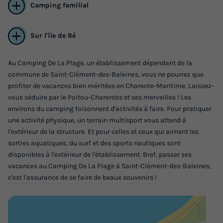
Camping familial
Sur l'île de Ré
Au Camping De La Plage, un établissement dépendant de la
commune de Saint-Clément-des-Baleines, vous ne pourrez que
LODGE 4 personnes - Lodge PREMIUM - 2
profiter de vacances bien méritées en Charente-Maritime. Laissez-
vous séduire par le Poitou-Charentes et ses merveilles ! Les
chambres - sans sanitaires
environs du camping foisonnent d'activités à faire. Pour pratiquer
Annulation gratuite
une activité physique, un terrain multisport vous attend à
l'extérieur de la structure. Et pour celles et ceux qui aiment les
Adultes
Chambres
sorties aquatiques, du surf et des sports nautiques sont
4
2
disponibles à l'extérieur de l'établissement. Bref, passer ses
Terrasse semi-couverte
Accès wifi
Animaux autorisés *
vacances au Camping De La Plage à Saint-Clément-des-Baleines,
c'est l'assurance de se faire de beaux souvenirs !
Cafetière
Réfrigérateur
+ 3
LODGE 4 personnes - Lodge PREMIUM - 2 chambres - sans