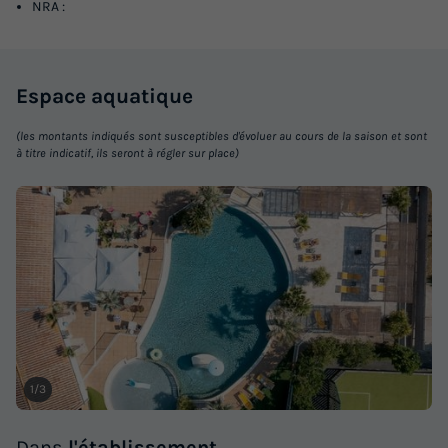
NRA :
Espace
aquatique
(les montants indiqués sont susceptibles d'évoluer au cours de la saison et sont
MOBILHOME 4 personnes - Confort 2
à titre indicatif, ils seront à régler sur place)
chambres
Annulation gratuite
Surface
Adultes
Chambres
Salle de bain
29m²
4
2
1
Accès wifi
Animaux autorisés *
Barbecue
Cafetière
Congélateur
+ 4
1/3
MOBILHOME 4 personnes - Confort 2 chambres
du
20/09/2026
au
27/09/2026
Dans
l'établissement