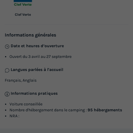
chambres
Annulation gratuite
Récent
Clef Verte
Surface
Adultes
Chambres
Salle de bain
28m²
4
2
1
Informations générales
Accès wifi
Animaux autorisés *
Cafetière
Chaise longue
Date et heures d’ouverture
Congélateur
+ 5
Ouvert du 3 avril au 27 septembre
Langues parlées à l'accueil
MOBILHOME 4 personnes - Confort 2 chambres
Français, Anglais
du
20/09/2026
au
27/09/2026
Modifier les dates
Informations pratiques
Meilleur prix pour 7 nuits
Voiture conseillée
380 €
Nombre d'hébergement dans le camping :
95 hébergements
NRA :
Voir les logements