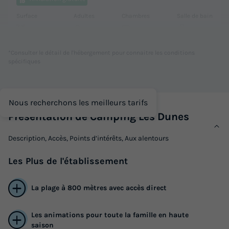
Surface
Adultes
Chambres
Salle de bain
25m²
4
2
1
Animaux autorisés *
Cafetière
Réfrigérateur
*Consulter le détail de l'hébergement pour connaitre les conditions
spécifiques
Salon de jardin
Chauffage
+ 2
Nous recherchons les meilleurs tarifs
MOBILHOME 4 personnes - Confort 3 Pièces 4 Personnes
+ TV
Présentation de Camping Les Dunes
du
20/09/2026
au
27/09/2026
Description, Accès, Points d’intérêts, Aux alentours
Modifier les dates
Meilleur prix pour 7 nuits
Les
Plus
de l'établissement
459,30 €
-32%
309 €
d'économie
La plage à 800 mètres avec accès direct
Prix de comparaison
Les animations pour toute la famille en haute
Voir les logements
saison