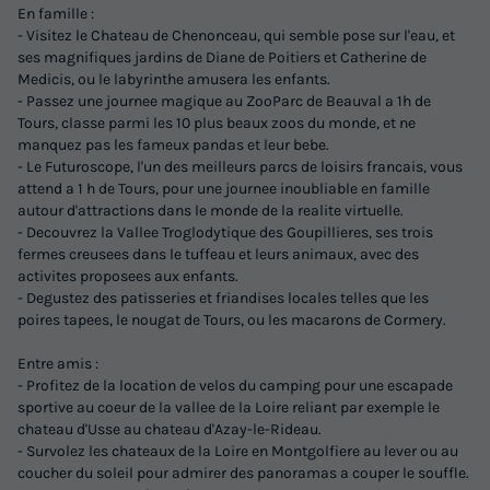
En famille :
- Visitez le Chateau de Chenonceau, qui semble pose sur l'eau, et
ses magnifiques jardins de Diane de Poitiers et Catherine de
Medicis, ou le labyrinthe amusera les enfants.
- Passez une journee magique au ZooParc de Beauval a 1h de
Tours, classe parmi les 10 plus beaux zoos du monde, et ne
manquez pas les fameux pandas et leur bebe.
- Le Futuroscope, l'un des meilleurs parcs de loisirs francais, vous
attend a 1 h de Tours, pour une journee inoubliable en famille
autour d'attractions dans le monde de la realite virtuelle.
- Decouvrez la Vallee Troglodytique des Goupillieres, ses trois
fermes creusees dans le tuffeau et leurs animaux, avec des
activites proposees aux enfants.
- Degustez des patisseries et friandises locales telles que les
poires tapees, le nougat de Tours, ou les macarons de Cormery.
Entre amis :
- Profitez de la location de velos du camping pour une escapade
sportive au coeur de la vallee de la Loire reliant par exemple le
chateau d'Usse au chateau d'Azay-le-Rideau.
- Survolez les chateaux de la Loire en Montgolfiere au lever ou au
coucher du soleil pour admirer des panoramas a couper le souffle.