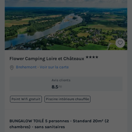
★★★★
Flower Camping Loire et Châteaux
Brehemont
-
Voir sur la carte
Avis clients
8.5
/10
Point Wifi gratuit
Piscine intérieure chauffée
BUNGALOW TOILÉ 5 personnes - Standard 20m² (2
chambres) - sans sanitaires