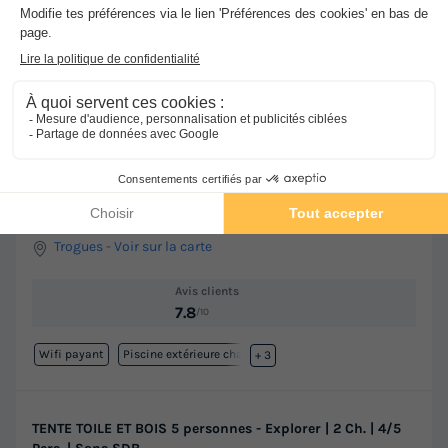
★★★
Camping Le Parc des Allais
Trogues
-
Voir sur la carte
Avis clients
7.8
/10
Wifi payant
Piscine extérieure chauffée
+ 3
TENTE TOILE ET BOIS 5 personnes - Explorer | 2 Ch. | 4/5