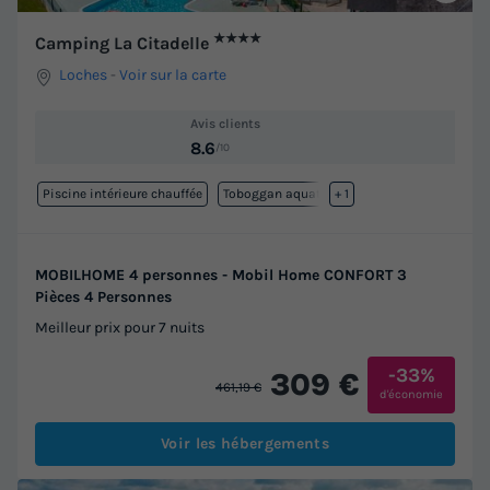
★★★★
Camping La Citadelle
Loches
-
Voir sur la carte
Avis clients
8.6
/10
Piscine intérieure chauffée
Toboggan aquatique
+ 1
MOBILHOME 4 personnes - Mobil Home CONFORT 3
Pièces 4 Personnes
Meilleur prix pour 7 nuits
-33%
309 €
461,19 €
d'économie
Voir les hébergements