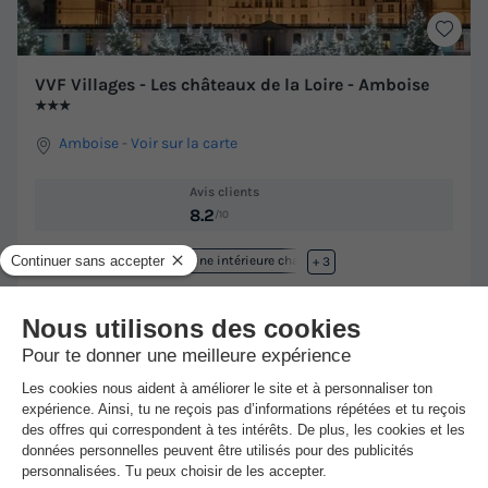
VVF Villages - Les châteaux de la Loire - Amboise
★★★
Amboise
-
Voir sur la carte
Avis clients
8.2
/10
Point Wifi gratuit
Piscine intérieure chauffée
+ 3
GÎTE 5 personnes
Meilleur prix pour 7 nuits
-10%
441 €
490 €
d'économie
Voir les hébergements