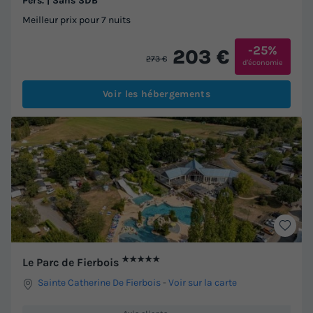
Pers. | Sans SDB
Meilleur prix pour 7 nuits
-25%
203 €
273 €
d'économie
Voir les hébergements
★★★★★
Le Parc de Fierbois
Sainte Catherine De Fierbois
-
Voir sur la carte