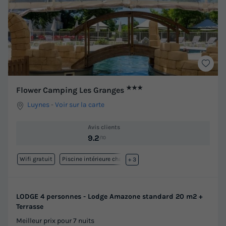
★★★
Flower Camping Les Granges
Luynes
-
Voir sur la carte
Avis clients
9.2
/10
Wifi gratuit
Piscine intérieure chauffée
+ 3
LODGE 4 personnes - Lodge Amazone standard 20 m2 +
Terrasse
Meilleur prix pour 7 nuits