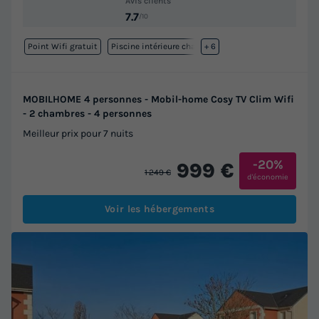
Avis clients
7.7
/10
Point Wifi gratuit
Piscine intérieure chauffée
+ 6
MOBILHOME 4 personnes - Mobil-home Cosy TV Clim Wifi
- 2 chambres - 4 personnes
Meilleur prix pour 7 nuits
-20%
999 €
1 249 €
d'économie
Voir les hébergements