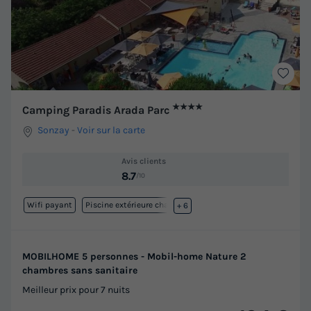
★★★★
Camping Paradis Arada Parc
Sonzay
-
Voir sur la carte
Avis clients
8.7
/10
Wifi payant
Piscine extérieure chauffée
+ 6
MOBILHOME 5 personnes - Mobil-home Nature 2
chambres sans sanitaire
Meilleur prix pour 7 nuits