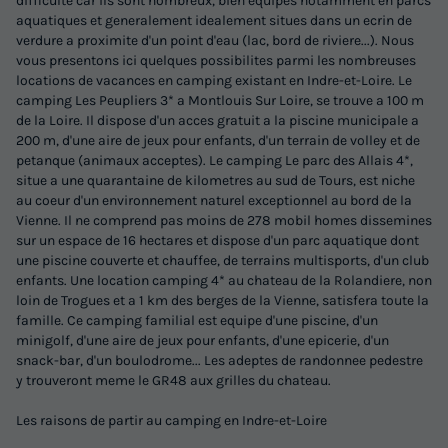
difficulte car ils sont nombreux, bien equipes notamment en parcs
aquatiques et generalement idealement situes dans un ecrin de
verdure a proximite d'un point d'eau (lac, bord de riviere...). Nous
vous presentons ici quelques possibilites parmi les nombreuses
locations de vacances en camping existant en Indre-et-Loire. Le
camping Les Peupliers 3* a Montlouis Sur Loire, se trouve a 100 m
de la Loire. Il dispose d'un acces gratuit a la piscine municipale a
200 m, d'une aire de jeux pour enfants, d'un terrain de volley et de
petanque (animaux acceptes). Le camping Le parc des Allais 4*,
situe a une quarantaine de kilometres au sud de Tours, est niche
au coeur d'un environnement naturel exceptionnel au bord de la
Vienne. Il ne comprend pas moins de 278 mobil homes dissemines
sur un espace de 16 hectares et dispose d'un parc aquatique dont
une piscine couverte et chauffee, de terrains multisports, d'un club
enfants. Une location camping 4* au chateau de la Rolandiere, non
loin de Trogues et a 1 km des berges de la Vienne, satisfera toute la
famille. Ce camping familial est equipe d'une piscine, d'un
minigolf, d'une aire de jeux pour enfants, d'une epicerie, d'un
snack-bar, d'un boulodrome... Les adeptes de randonnee pedestre
y trouveront meme le GR48 aux grilles du chateau.
Les raisons de partir au camping en Indre-et-Loire