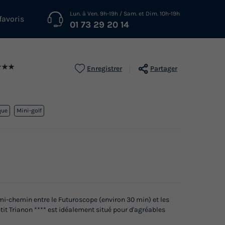
Lun. à Ven. 9h-19h / Sam. et Dim. 10h-19h
favoris
01 73 29 20 14
★★★
Enregistrer
Partager
que
Mini-golf
 mi-chemin entre le Futuroscope (environ 30 min) et les
tit Trianon **** est idéalement situé pour d'agréables