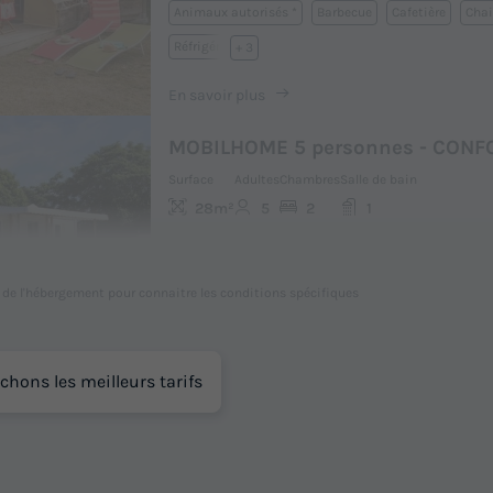
Animaux autorisés *
Barbecue
Cafetière
Chai
Réfrigérateur
+ 3
En savoir plus
MOBILHOME 5 personnes - CONF
Surface
Adultes
Chambres
Salle de bain
28m²
5
2
1
Terrasse couverte
Animaux autorisés *
Cafetièr
Réfrigérateur
Salon de jardin
+ 3
l de l'hébergement pour connaitre les conditions spécifiques
En savoir plus
chons les meilleurs tarifs
MOBILHOME 4 personnes - PREM
Surface
Adultes
Chambres
Salle de bain
28m²
4
2
1