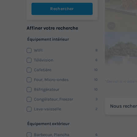
Rechercher
1/7
Affiner votre recherche
Équipement intérieur
WIFI
8
Télévision
6
Cafetière
10
Four, Micro-ondes
10
*Consulter le détai
Réfrigérateur
10
Congélateur, Freezer
3
1/8
Nous recher
Lave-vaisselle
2
Équipement extérieur
Barbecue, Plancha
6