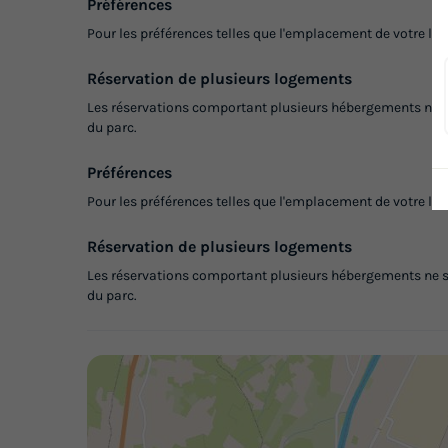
Préférences
Pour les préférences telles que l'emplacement de votre log
Réservation de plusieurs logements
Les réservations comportant plusieurs hébergements ne so
du parc.
Préférences
Pour les préférences telles que l'emplacement de votre log
Réservation de plusieurs logements
Les réservations comportant plusieurs hébergements ne so
du parc.