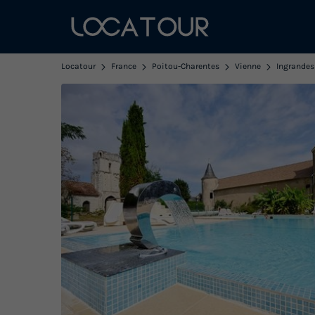
Locatour
France
Poitou-Charentes
Vienne
Ingrandes