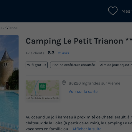
Mes 
 sur Vienne
Camping Le Petit Trianon
★
8.3
Avis clients
19 avis
Wifi gratuit
Piscine extérieure chauffée
Aire de jeux aquati
86220 Ingrandes sur Vienne
Voir sur la carte
Au coeur d'un joli hameau à proximité de Chatellerault, à
châteaux de la Loire (à partir de 45 min), le Camping Le Pe
vacances en famille ou
... Afficher la suite