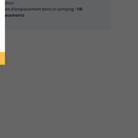
mbres -
ception
chambres - Lodge
mbre d'emplacement dans le camping :
116
du
05/09/2026
au
12/09/2026
placements
Modifier les dates
A :
Meilleur prix pour 7 nuits
fage
781 €
Voir les logements
MOBILHOME 4 personnes -
LEGE
PRIVILEGE
du
31/08/2026
au
07/09/2026
Modifier les dates
Meilleur prix pour 7 nuits
e
823 €
Voir les logements