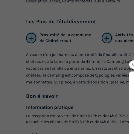
Description, Accès, Points d’intérêts, Aux alentours
Les
Plus
de l'établissement
Proximité de la commune
Activités
de Châtellerault
aux alen
Au coeur d'un joli hameau à proximité de Chatellerault, à
châteaux de la Loire (à partir de 45 min), le Camping Le Pe
vacances en famille ou entre amis. Un restaurant se trouve
château, le camping est composé de typologies variées de
maisonnettes. Sur place, à votre disposition : piscine, mini
Bon
à savoir
Information pratique
La réception est ouverte de 8h30 à 12h et de 14h à 20h en 
accueille les clients de 8h30 à 12h et de 14h à 19h. Il n'est 