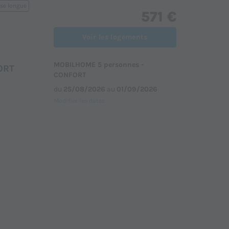
se longue
571 €
Voir les logements
MOBILHOME 5 personnes -
ORT
CONFORT
du
25/08/2026
au
01/09/2026
Modifier les dates
Meilleur prix pour 7 nuits
e
697 €
Voir les logements
MOBILHOME 4 personnes -
IUM
PREMIUM
du
02/09/2026
au
09/09/2026
Modifier les dates