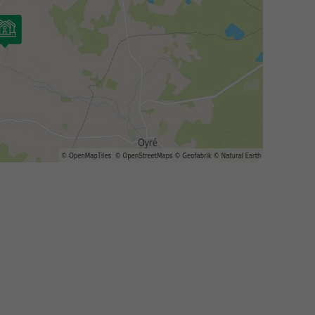
GÎTE 4 personnes - LA MAISON D
COCHER
Surface
Adultes
Chambres
Salle de bain
80m²
4
2
1
Animaux autorisés *
Barbecue
Cafetière
Chai
Congélateur
+ 6
En savoir plus
MOBILHOME 6 personnes - PRIVI
Récent
Surface
Adultes
Chambres
Salle de bain
35m²
6
3
1
Terrasse couverte
Animaux autorisés *
Cafetièr
Chaise longue
Lave-vaisselle
+ 7