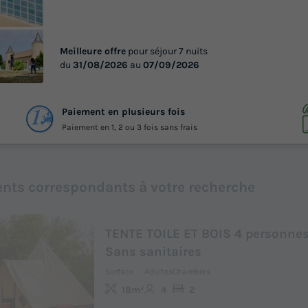
Meilleure offre
pour séjour 7 nuits
du
31/08/2026
au
07/09/2026
 12
Paiement en plusieurs fois
otos
Paiement en 1, 2 ou 3 fois sans frais
nts correspondants à votre recherche
TENTE TOILE ET BOIS 4 personnes 
Sans sanitaires
Surface
Adultes
Chambres
18m²
4
2