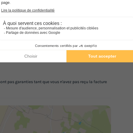
MOBILHOME 6 personnes - 3 cha
Ré
Lodge
No
ement, veuillez contacter le fournisseur.
em
Surface
Adultes
Chambres
Salle de bain
NR
30m²
6
3
1
nt pas garanties tant que vous n'avez pas reçu la facture
Cafetière
Réfrigérateur
Salon de jardin
Chauf
Micro-ondes
+ 1
En savoir plus
ement, veuillez contacter le fournisseur.
MOBILHOME 4 personnes - PRIVI
nt pas garanties tant que vous n'avez pas reçu la facture
Récent
Surface
Adultes
Chambres
Salle de bain
32m²
4
2
1
Terrasse couverte
Animaux autorisés *
Cafetièr
Chaise longue
Lave-vaisselle
+ 6
En savoir plus