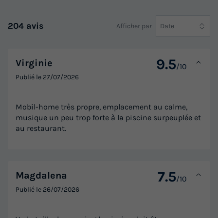
Adultes
Chambres
Salle de bain
8
3
2
204 avis
Afficher par
Date
Cafetière
Réfrigérateur
Salon de jardin
Micro-ondes
Place de parking
9.5
Virginie
/10
Publié le
27/07/2026
MOBILHOME 8 personnes - Sérénité 3ch 8p Signature
sans clim
Mobil-home très propre, emplacement au calme,
du
18/09/2026
au
25/09/2026
musique un peu trop forte à la piscine surpeuplée et
Modifier les dates
au restaurant.
Meilleur prix pour 7 nuits
490 €
-30%
343 €
d'économie
7.5
Magdalena
/10
Prix de comparaison
Publié le
26/07/2026
Voir les logements