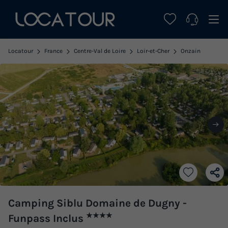
Locatour
France
Centre-Val de Loire
Loir-et-Cher
Onzain
Camping Siblu Domaine de Dugny -
★★★★
Funpass Inclus