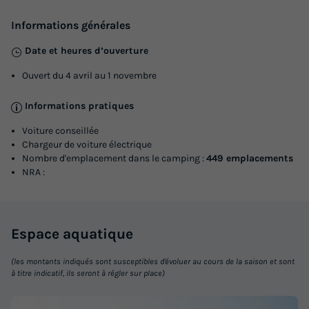
MOBILHOME 6 personnes - Bien-être 2ch
Informations générales
6p Signature sans clim
Date et heures d’ouverture
Annulation gratuite
Adultes
Chambres
Salle de bain
Ouvert du 4 avril au 1 novembre
6
2
1
Informations pratiques
Cafetière
Réfrigérateur
Salon de jardin
Micro-ondes
Voiture conseillée
Chargeur de voiture électrique
Nombre d'emplacement dans le camping :
449 emplacements
MOBILHOME 6 personnes - Bien-être 2ch 6p Signature
NRA :
sans clim
du
06/10/2026
au
13/10/2026
Modifier les dates
Espace
aquatique
Meilleur prix pour 7 nuits
(les montants indiqués sont susceptibles d'évoluer au cours de la saison et sont
441 €
-30%
308,70 €
à titre indicatif, ils seront à régler sur place)
d'économie
Prix de comparaison