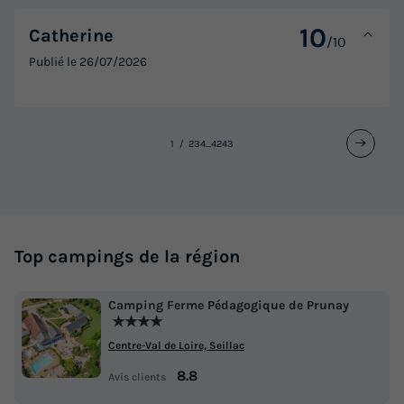
10
Catherine
/10
Publié le
26/07/2026
1
2
3
4
...
42
43
Top campings de la région
Camping Ferme Pédagogique de Prunay
★★★★
Centre-Val de Loire, Seillac
8.8
Avis clients