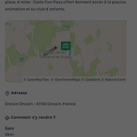
place. A noter : Carte Fun-Pass offert donnant accès à la piscine,
sans clim
animation et au club d 'enfants.
du
18/09/2026
au
25/09/2026
Modifier les dates
Meilleur prix pour 7 nuits
385 €
-30%
269,50 €
d'économie
Prix de comparaison
Voir les logements
Adresse
Onzain Onzain - 41150 Onzain, France
Comment s'y rendre ?
Gare
5km