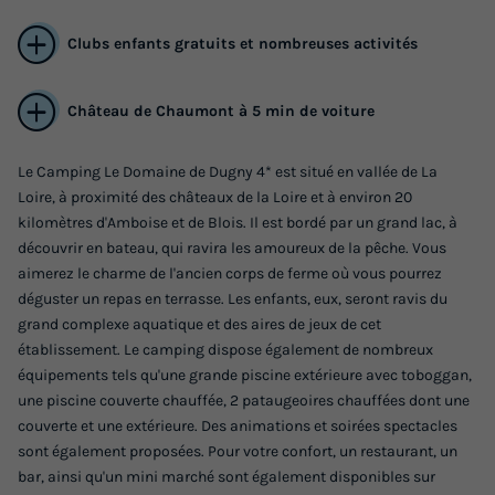
Clubs enfants gratuits et nombreuses activités
Château de Chaumont à 5 min de voiture
Le Camping Le Domaine de Dugny 4* est situé en vallée de La
Loire, à proximité des châteaux de la Loire et à environ 20
kilomètres d'Amboise et de Blois. Il est bordé par un grand lac, à
MOBILHOME 8 personnes - Essentiel 3ch
découvrir en bateau, qui ravira les amoureux de la pêche. Vous
8p Signature sans clim
aimerez le charme de l'ancien corps de ferme où vous pourrez
déguster un repas en terrasse. Les enfants, eux, seront ravis du
Annulation gratuite
grand complexe aquatique et des aires de jeux de cet
Adultes
Chambres
Salle de bain
établissement. Le camping dispose également de nombreux
8
3
1
équipements tels qu'une grande piscine extérieure avec toboggan,
une piscine couverte chauffée, 2 pataugeoires chauffées dont une
Réfrigérateur
couverte et une extérieure. Des animations et soirées spectacles
sont également proposées. Pour votre confort, un restaurant, un
bar, ainsi qu'un mini marché sont également disponibles sur
MOBILHOME 8 personnes - Essentiel 3ch 8p Signature