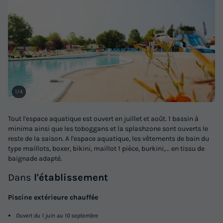
Voir les logements
1/4
Tout l'espace aquatique est ouvert en juillet et août. 1 bassin à
MOBILHOME 8 personnes - Bien-être 3ch
minima ainsi que les toboggans et la splashzone sont ouverts le
reste de la saison. A l'espace aquatique, les vêtements de bain du
8p Signature clim
type maillots, boxer, bikini, maillot 1 pièce, burkini,... en tissu de
baignade adapté.
Annulation gratuite
Adultes
Chambres
Salle de bain
Dans
l'établissement
8
3
1
Piscine extérieure chauffée
Climatisation
Cafetière
Réfrigérateur
Salon de jardin
Ouvert du 1 juin au 10 septembre
Micro-ondes