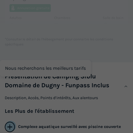
Annulation gratuite
Adultes
Chambres
Salle de bain
6
2
1
Réfrigérateur
*Consulter le détail de l'hébergement pour connaitre les conditions
spécifiques
MOBILHOME 6 personnes - Essentiel 2ch 6p Signature
sans clim
Nous recherchons les meilleurs tarifs
du
04/10/2026
au
11/10/2026
Présentation de Camping Siblu
Modifier les dates
Domaine de Dugny - Funpass Inclus
Meilleur prix pour 7 nuits
Description, Accès, Points d’intérêts, Aux alentours
385 €
-30%
269,50 €
d'économie
Les
Plus
de l'établissement
Prix de comparaison
Voir les logements
Complexe aquatique surveillé avec piscine couverte