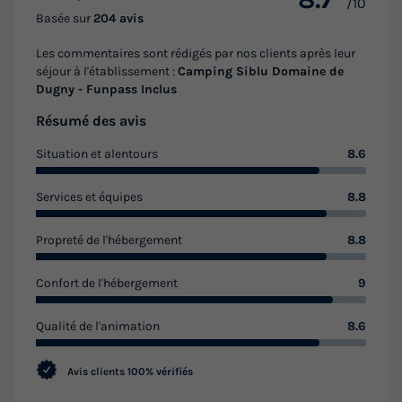
Meilleur prix pour 7 nuits
/10
Basée sur
204 avis
441 €
-30%
308,70 €
Les commentaires sont rédigés par nos clients après leur
d'économie
séjour à l'établissement :
Camping Siblu Domaine de
Prix de comparaison
Dugny - Funpass Inclus
Voir les logements
Résumé des avis
Situation et alentours
8.6
Services et équipes
8.8
Propreté de l'hébergement
8.8
Confort de l'hébergement
9
MOBILHOME 8 personnes - Sérénité 3ch 8p
Qualité de l'animation
8.6
Signature sans clim
Avis clients
100% vérifiés
Annulation gratuite