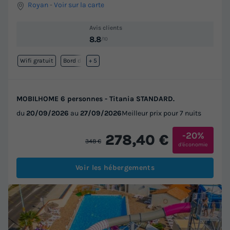
Royan
-
Voir sur la carte
Avis clients
8.8
/10
Wifi gratuit
Bord de mer
+ 5
MOBILHOME 6 personnes - Titania STANDARD.
du
20/09/2026
au
27/09/2026
Meilleur prix pour 7 nuits
-20%
278,40 €
348 €
d'économie
Voir les hébergements