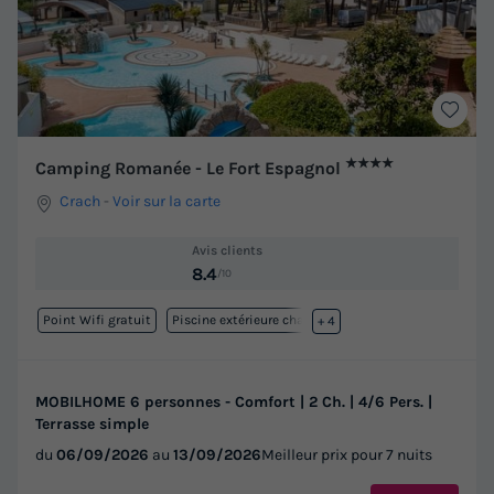
★★★★
Camping Romanée - Le Fort Espagnol
Crach
-
Voir sur la carte
Avis clients
8.4
/10
Point Wifi gratuit
Piscine extérieure chauffée
+ 4
MOBILHOME 6 personnes - Comfort | 2 Ch. | 4/6 Pers. |
Terrasse simple
du
06/09/2026
au
13/09/2026
Meilleur prix pour 7 nuits