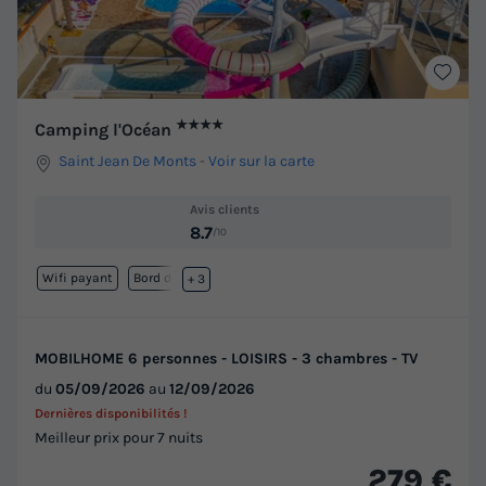
★★★★
Camping l'Océan
Saint Jean De Monts
-
Voir sur la carte
Avis clients
8.7
/10
Wifi payant
Bord de mer
+ 3
MOBILHOME 6 personnes - LOISIRS - 3 chambres - TV
du
05/09/2026
au
12/09/2026
Dernières disponibilités !
Meilleur prix pour 7 nuits
279 €