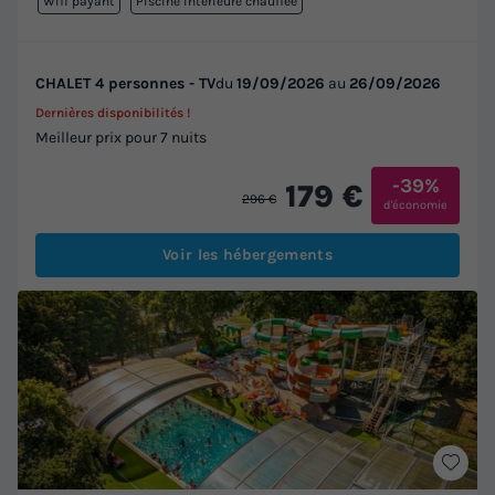
Wifi payant
Piscine intérieure chauffée
CHALET 4 personnes - TV
du
19/09/2026
au
26/09/2026
Dernières disponibilités !
Meilleur prix pour 7 nuits
-39%
179 €
296 €
d'économie
Voir les hébergements