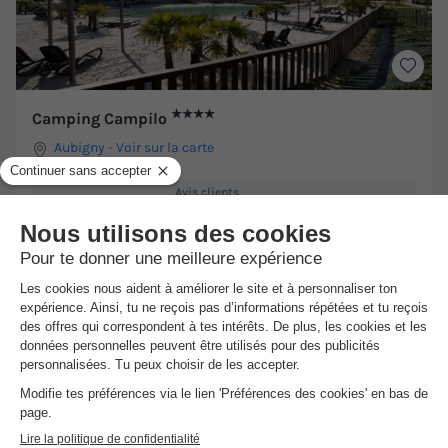
★★★★
Camping Campilo
Aubigny
-
Voir sur la carte
Avis clients
8.5
/10
Point Wifi gratuit
Piscine intérieure chauffée
+ 5
MOBILHOME 4 personnes - TV
du
05/09/2026
au
12/09/2026
Meilleur prix pour 7 nuits
-21%
229 €
290 €
d'économie