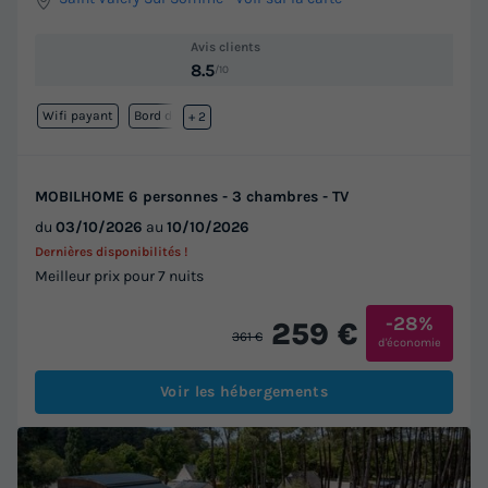
Avis clients
8.5
/10
Wifi payant
Bord de mer
+ 2
MOBILHOME 6 personnes - 3 chambres - TV
du
03/10/2026
au
10/10/2026
Dernières disponibilités !
Meilleur prix pour 7 nuits
-28%
259 €
361 €
d'économie
Voir les hébergements