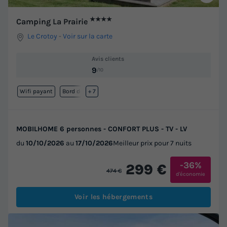
★★★★
Camping La Prairie
Le Crotoy
-
Voir sur la carte
Avis clients
9
/10
Wifi payant
Bord de mer
+ 7
MOBILHOME 6 personnes - CONFORT PLUS - TV - LV
du
10/10/2026
au
17/10/2026
Meilleur prix pour 7 nuits
-36%
299 €
474 €
d'économie
Voir les hébergements