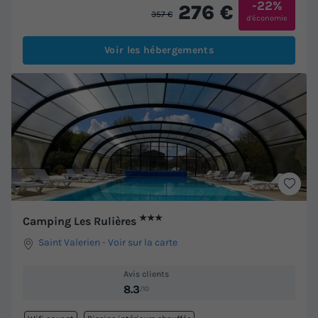
-22%
276 €
357 €
d'économie
Voir les hébergements
★★★
Camping Les Rulières
Saint Valerien
-
Voir sur la carte
Avis clients
8.3
/10