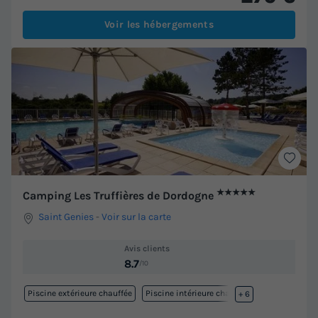
Voir les hébergements
★★★★★
Camping Les Truffières de Dordogne
Saint Genies
-
Voir sur la carte
Avis clients
8.7
/10
Piscine extérieure chauffée
Piscine intérieure chauffée
+ 6