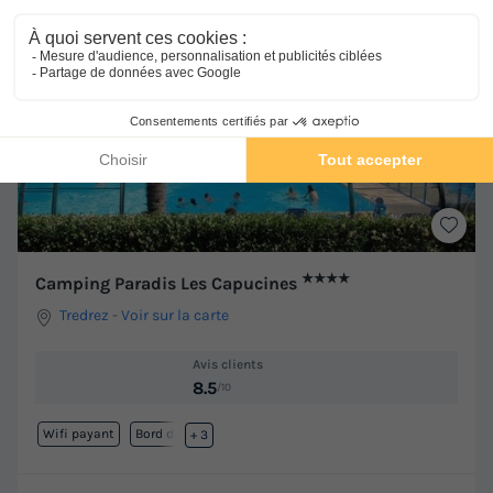
Voir les hébergements
★★★★
Camping Paradis Les Capucines
Tredrez
-
Voir sur la carte
Avis clients
8.5
/10
Wifi payant
Bord de mer
+ 3