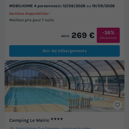
MOBILHOME 4 personnes
du
12/09/2026
au
19/09/2026
Dernières disponibilités !
Meilleur prix pour 7 nuits
-36%
269 €
421 €
d'économie
Voir les hébergements
★★★★
Camping Le Walric
Saint Valery Sur Somme
-
Voir sur la carte