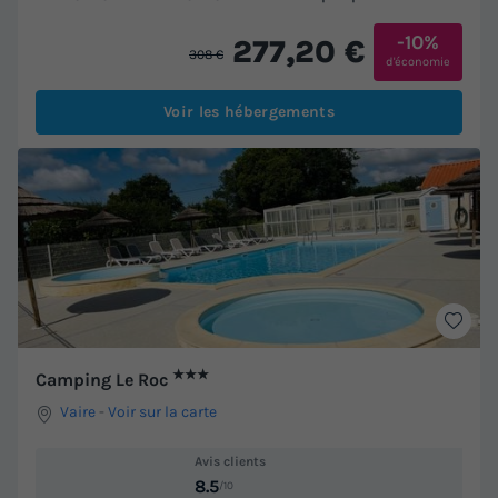
-10%
277,20 €
308 €
d'économie
Voir les hébergements
★★★
Camping Le Roc
Vaire
-
Voir sur la carte
Avis clients
8.5
/10