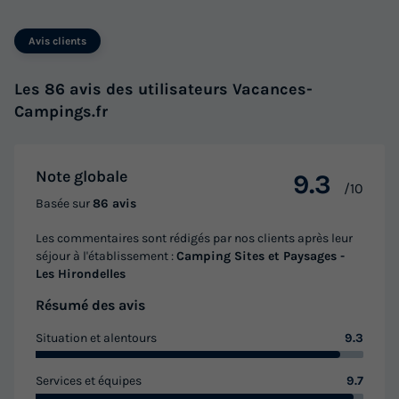
Annulation gratuite
Neuf
Avis clients
Surface
Adultes
Enfants
Chambres
Salle de bain
26m²
2
2
2
1
Les 86 avis des utilisateurs Vacances-
Accès wifi
Animaux autorisés *
Barbecue
Cafetière
Campings.fr
Chaise longue
+ 7
Note globale
9.3
/10
MOBILHOME 4 personnes - Confort Rocamadour - TV - 2
Basée sur
86 avis
chambres - terrasse couverte
Les commentaires sont rédigés par nos clients après leur
du
09/09/2026
au
16/09/2026
séjour à l'établissement :
Camping Sites et Paysages -
Modifier les dates
Les Hirondelles
Meilleur prix pour 7 nuits
Résumé des avis
337 €
-15%
286,45 €
Situation et alentours
9.3
d'économie
Prix de comparaison
Services et équipes
9.7
Voir les logements