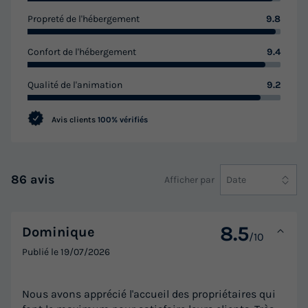
Propreté de l'hébergement
9.8
Confort de l'hébergement
9.4
Qualité de l'animation
9.2
Avis clients
100% vérifiés
CHALET 5 personnes - Confort Sarlat - 2
86 avis
chambres - terrasse non couverte
Afficher par
Date
Annulation gratuite
Récent
8.5
Surface
Adultes
Enfants
Chambres
Salle de bain
Dominique
/10
32m²
3
2
2
1
Publié le
19/07/2026
Accès wifi
Animaux autorisés *
Barbecue
Cafetière
Chaise longue
Nous avons apprécié l'accueil des propriétaires qui
+ 6