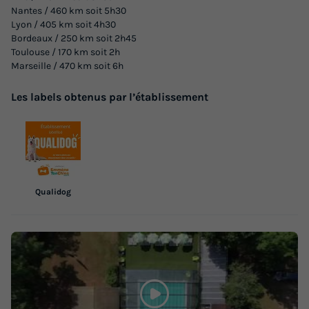
du
29/08/2026
au
05/09/2026
Nantes / 460 km soit 5h30
Lyon / 405 km soit 4h30
Modifier les dates
Bordeaux / 250 km soit 2h45
Meilleur prix pour 7 nuits
Toulouse / 170 km soit 2h
Marseille / 470 km soit 6h
265 €
-15%
225,25 €
d'économie
Les labels obtenus par l’établissement
Prix de comparaison
Voir les logements
Qualidog
CHALET 5 personnes - Cottage Martel - 2