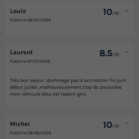
10
Louis
/10
HÉBERGEMENT INSOLITE 5 personnes -
Publié le
08/07/2026
Cabane Perchée - 2 chambres
Annulation gratuite
Surface
Adultes
Enfants
Chambres
Salle de bain
8.5
Laurent
/10
25m²
2
3
2
1
Publié le
07/07/2026
Accès wifi
Animaux autorisés *
Cafetière
Chaise longue
Congélateur
+ 5
Très bon séjour ,dommage pas d animation fin juin
début juillet ,malheureusement trop de poussière
mon véhicule bleu est reparti gris
HÉBERGEMENT INSOLITE 5 personnes - Cabane Perchée -
2 chambres
du
09/09/2026
au
16/09/2026
10
Michel
Modifier les dates
/10
Meilleur prix pour 7 nuits
Publié le
28/06/2026