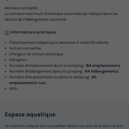
Prix de comparaison
Animaux acceptés.
Voir les logements
Le nombre maximum d'animaux autorisés est indiqué dans les
détails de l'hébergement concerné.
Informations pratiques
Établissement adapté pour personne à mobilité réduite
Voiture conseillée
Chargeur de voiture électrique
Réception
Nombre d'emplacement dans le camping :
84 emplacements
Nombre d'hébergement dans le camping :
64 hébergements
Nombre d'emplacement nu dans le camping :
20
CHALET 5 personnes - Cabane Etoilée -
emplacements nus
NRA :
sans sanitaires, sans chauffage - 2
chambres
Surface
Adultes
Enfants
Chambres
18m²
2
3
2
Espace
aquatique
Terrasse couverte
Accès wifi
Animaux autorisés *
(les montants indiqués sont susceptibles d'évoluer au cours de la saison et sont