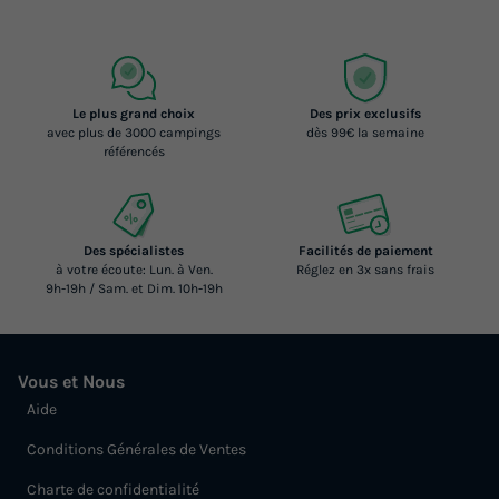
Le plus grand choix
Des prix exclusifs
avec plus de 3000 campings
dès 99€ la semaine
référencés
MOBILHOME 4 personnes - Cottage Cosy TV
Wifi - 2 chambres - 4 personnes
Des spécialistes
Facilités de paiement
Annulation gratuite
à votre écoute: Lun. à Ven.
Réglez en 3x sans frais
9h-19h / Sam. et Dim. 10h-19h
Surface
Adultes
Chambres
Salle de bain
29m²
4
2
1
Terrasse couverte
Accès wifi
Voir le plan 2D
Vous et Nous
Animaux autorisés *
Cafetière
Chaise longue
+ 6
Aide
Conditions Générales de Ventes
MOBILHOME 4 personnes - Cottage Cosy TV Wifi - 2
Charte de confidentialité