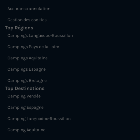
chambres - 4 personnes
Assurance annulation
du
12/09/2026
au
19/09/2026
Modifier les dates
Gestion des cookies
Top Régions
Meilleur prix pour 7 nuits
Campings Languedoc-Roussillon
458 €
-25%
339 €
Campings Pays de la Loire
d'économie
Prix de comparaison
Campings Aquitaine
Voir les logements
Campings Espagne
Campings Bretagne
Top Destinations
Camping Vendée
Camping Espagne
Camping Languedoc-Roussillon
Camping Aquitaine