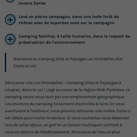
encore Sarlat
Voir les logements
Lové en pleine campagne, dans une belle forêt de
chênes avec de superbes vues sur la campagne
Camping familial, à taille humaine, dans le respect de
préservation de l'environnement
Bienvenue au Camping Sites et Paysages Les Hirondelles chez
Elodie et Loïc
TENTE TOILE ET BOIS 5 personnes - Tente
Découvrez vite Les Hirondelles - Camping Sites et Paysages à
Loupiac, dans le Lot ! Logé au coeur de la région Midi-Pyrénées, ce
Lodge - sans sanitaires, sans chauffage - 2
camping saura vous ravir par son emplacement géographique.
chambres
Les environs du camping foisonnent d'activités à faire. En vous
Récent
aventurant à l'extérieur, vous pourrez retrouver une rivière. Celle-ci
est idéale pour visiter le secteur. Si vous souhaitez vous dépenser
Surface
Adultes
Enfants
Chambres
lors de votre séjour, un golf et un terrain multisport s'offrent à
25m²
2
3
2
vous en dehors de l'établissement. Amoureux de l'eau et plus