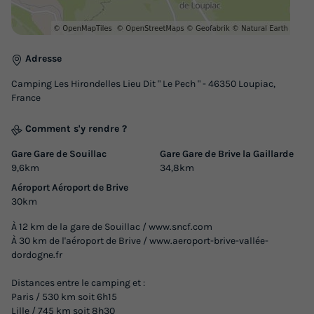
Adresse
Camping Les Hirondelles Lieu Dit " Le Pech " - 46350 Loupiac,
CHALET 5 personnes - Cottage Martel - 2
France
chambres - sans sanitaires, sans
chauffage - terrasse non couverte
Comment s'y rendre ?
Récent
Gare Gare de Souillac
Gare Gare de Brive la Gaillarde
9,6km
34,8km
Surface
Adultes
Enfants
Chambres
Aéroport Aéroport de Brive
16m²
2
3
2
30km
Accès wifi
Animaux autorisés *
Cafetière
Chaise longue
À 12 km de la gare de Souillac / www.sncf.com
Congélateur
+ 4
À 30 km de l'aéroport de Brive / www.aeroport-brive-vallée-
dordogne.fr
Distances entre le camping et :
CHALET 5 personnes - Cottage Martel - 2 chambres - sans
Paris / 530 km soit 6h15
sanitaires, sans chauffage - terrasse non couverte
Lille / 745 km soit 8h30