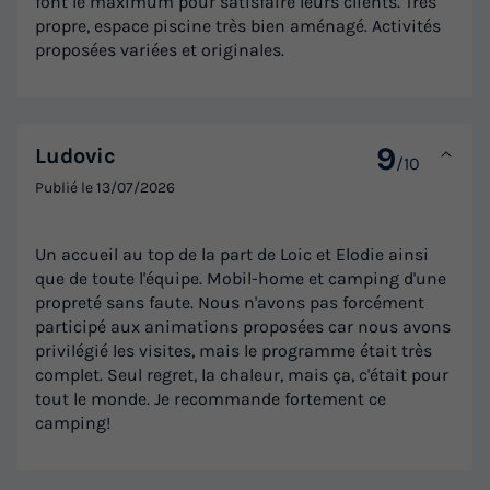
font le maximum pour satisfaire leurs clients. Très
propre, espace piscine très bien aménagé. Activités
proposées variées et originales.
CHALET 5 personnes - Confort Sarlat - 2 chambres -
terrasse non couverte
du
09/09/2026
au
16/09/2026
Modifier les dates
9
Ludovic
/10
Meilleur prix pour 7 nuits
Publié le
13/07/2026
365 €
-15%
310,25 €
d'économie
Un accueil au top de la part de Loic et Elodie ainsi
Prix de comparaison
que de toute l'équipe. Mobil-home et camping d'une
Voir les logements
propreté sans faute. Nous n'avons pas forcément
participé aux animations proposées car nous avons
privilégié les visites, mais le programme était très
complet. Seul regret, la chaleur, mais ça, c'était pour
tout le monde. Je recommande fortement ce
camping!