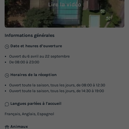
chambres - sans sanitaires, sans
Lire la vidéo
chauffage - terrasse non couverte
Récent
Surface
Adultes
Enfants
Chambres
Informations générales
16m²
4
1
2
Date et heures d’ouverture
Accès wifi
Animaux autorisés *
Cafetière
Congélateur
Ouvert du 6 avril au 22 septembre
Réfrigérateur
+ 3
De 08:00 à 23:00
Horaires de la réception
CHALET 5 personnes - Cottage Martel - 2 chambres - sans
sanitaires, sans chauffage - terrasse non couverte
Ouvert toute la saison, tous les jours, de 08:00 à 12:30
Ouvert toute la saison, tous les jours, de 14:30 à 19:00
du
31/08/2026
au
07/09/2026
Modifier les dates
Langues parlées à l'accueil
Meilleur prix pour 7 nuits
Français, Anglais, Espagnol
276 €
-15%
234,60 €
d'économie
Animaux