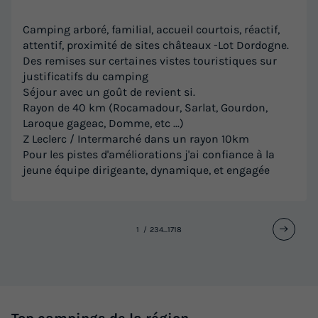
365 €
-15%
310,25 €
Camping arboré, familial, accueil courtois, réactif,
d'économie
attentif, proximité de sites châteaux -Lot Dordogne.
Prix de comparaison
Des remises sur certaines vistes touristiques sur
Voir les logements
justificatifs du camping
Séjour avec un goût de revient si.
Rayon de 40 km (Rocamadour, Sarlat, Gourdon,
Laroque gageac, Domme, etc ...)
Z Leclerc / Intermarché dans un rayon 10km
Pour les pistes d'améliorations j'ai confiance à la
jeune équipe dirigeante, dynamique, et engagée
1
2
3
4
...
17
18
MOBILHOME 4 personnes - Confort Padirac
- 2 chambres - TV
Annulation gratuite
Récent
Surface
Adultes
Enfants
Chambres
Salle de bain