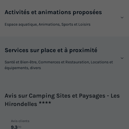
Meilleur prix pour 7 nuits
Activités et animations proposées
319 €
-15%
271,15 €
d'économie
Espace aquatique, Animations, Sports et Loisirs
Prix de comparaison
Voir les logements
Services sur place et à proximité
Santé et Bien-être, Commerces et Restauration, Locations et
équipements, divers
Avis sur Camping Sites et Paysages - Les
Hirondelles
★★★★
MOBILHOME 4 personnes - Confort
Rocamadour - TV - 2 chambres - terrasse
Avis clients
couverte
9.3
/10