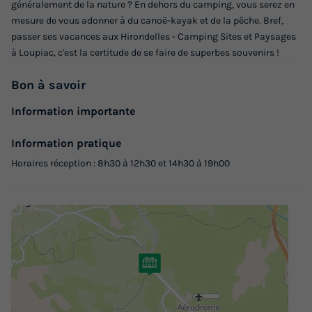
généralement de la nature ? En dehors du camping, vous serez en
Accès wifi
Animaux autorisés *
Barbecue
Cafetière
mesure de vous adonner à du canoë-kayak et de la pêche. Bref,
Chaise longue
+ 4
passer ses vacances aux Hirondelles - Camping Sites et Paysages
à Loupiac, c'est la certitude de se faire de superbes souvenirs !
TENTE TOILE ET BOIS 5 personnes - Tente Lodge - sans
Bon
à savoir
sanitaires, sans chauffage - 2 chambres
Information importante
du
01/09/2026
au
08/09/2026
Modifier les dates
Information pratique
Meilleur prix pour 7 nuits
Horaires réception : 8h30 à 12h30 et 14h30 à 19h00
248 €
-15%
210,80 €
d'économie
Prix de comparaison
Voir les logements