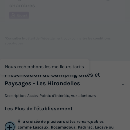
chambres
Récent
Surface
Adultes
Enfants
Chambres
20m²
2
2
2
*Consulter le détail de l'hébergement pour connaitre les conditions
spécifiques
Terrasse couverte
Accès wifi
Animaux autorisés *
Cafetière
Chaise longue
+ 5
Nous recherchons les meilleurs tarifs
Présentation de Camping Sites et
TENTE TOILE ET BOIS 4 personnes - Tente Lodge - sans
sanitaires, sans chauffage - 2 chambres
Paysages - Les Hirondelles
du
01/09/2026
au
08/09/2026
Modifier les dates
Description, Accès, Points d’intérêts, Aux alentours
Meilleur prix pour 7 nuits
Les
Plus
de l'établissement
234 €
-15%
198,90 €
d'économie
À la croisée de plusieurs sites remarquables
comme Lascaux, Rocamadour, Padirac, Lacave ou
Prix de comparaison