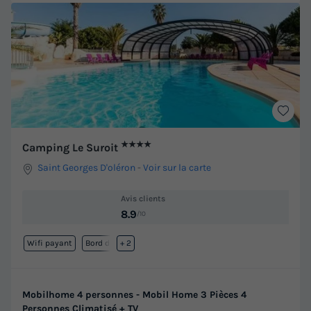
★★★★
Camping Le Suroit
Saint Georges D'oléron
-
Voir sur la carte
Avis clients
8.9
/10
Wifi payant
Bord de mer
+ 2
Mobilhome 4 personnes - Mobil Home 3 Pièces 4
Personnes Climatisé + TV