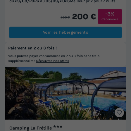
du
29/08/2026
au
05/09/2026
Meilleur prix pour 7 nuits
-3%
200 €
208 €
d'économie
Voir les hébergements
Paiement en 2 ou 3 fois !
Vous pouvez payer vos vacances en 2 ou 3 fois sans frais
supplémentaire !
Découvrez nos offres
★★★
Camping La Frétille