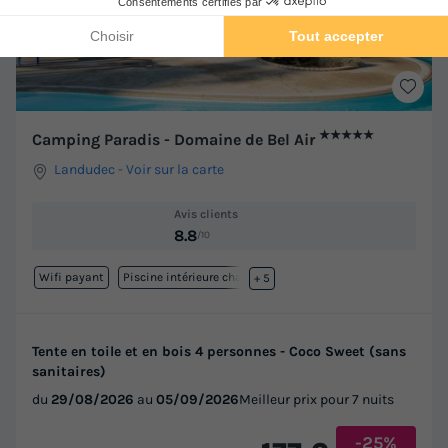
★★★★★
Camping Paradis - Domaine de Bel Air
Landudec
-
Voir sur la carte
Avis clients
8.8
/10
Wifi payant
Piscine intérieure chauffée
+ 5
Tente en toile et en bois 4 personnes - Coco Sweet (sans
sanitaires)
du
29/08/2026
au
05/09/2026
Meilleur prix pour 7 nuits
-25%