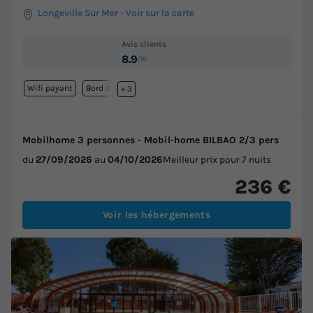
Longeville Sur Mer
-
Voir sur la carte
Avis clients
8.9
/10
Wifi payant
Bord de mer
+ 3
Mobilhome 3 personnes - Mobil-home BILBAO 2/3 pers
du
27/09/2026
au
04/10/2026
Meilleur prix pour 7 nuits
236 €
Voir les hébergements