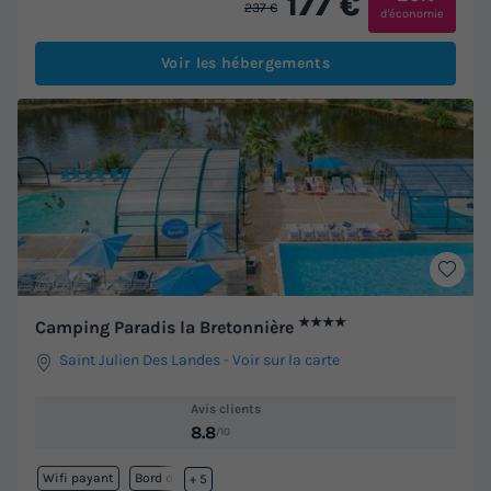
177 €
237 €
d'économie
Voir les hébergements
★★★★
Camping Paradis la Bretonnière
Saint Julien Des Landes
-
Voir sur la carte
Avis clients
8.8
/10
Wifi payant
Bord de mer
+ 5