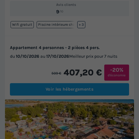
Avis clients
9
/10
Wifi gratuit
Piscine intérieure chauffée
+ 3
Appartement 4 personnes - 2 pièces 4 pers.
du
10/10/2026
au
17/10/2026
Meilleur prix pour 7 nuits
-20%
407,20 €
509 €
d'économie
Voir les hébergements