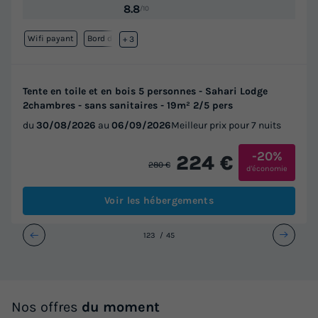
8.8
/10
Wifi payant
Bord de mer
+ 3
Tente en toile et en bois 5 personnes - Sahari Lodge
2chambres - sans sanitaires - 19m² 2/5 pers
du
30/08/2026
au
06/09/2026
Meilleur prix pour 7 nuits
-20%
224 €
280 €
d'économie
Voir les hébergements
1
2
3
4
5
Nos offres
du moment