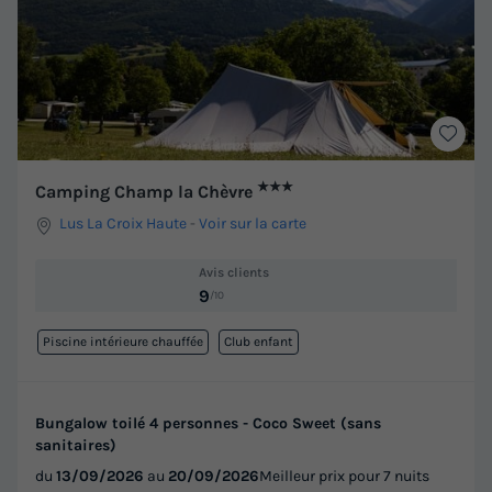
★★★
Camping Champ la Chèvre
Lus La Croix Haute
-
Voir sur la carte
Avis clients
9
/10
Piscine intérieure chauffée
Club enfant
Bungalow toilé 4 personnes - Coco Sweet (sans
sanitaires)
du
13/09/2026
au
20/09/2026
Meilleur prix pour 7 nuits