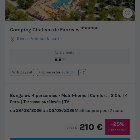
★★★★★
Camping Chateau de Fonrives
Rives
-
Voir sur la carte
Avis clients
8.8
/10
Wifi payant
Piscine extérieure chauffée
+ 7
Bungalow 4 personnes - Mobil-home | Comfort | 2 Ch. | 4
Pers. | Terrasse surélevée | TV
du
29/08/2026
au
05/09/2026
Meilleur prix pour 7 nuits
-25%
210 €
280 €
d'économie