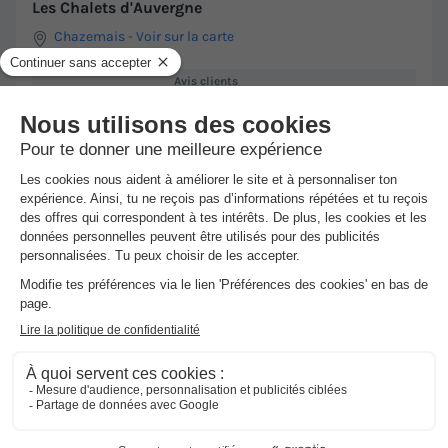
Les Chalets d'Auvergne
Chazemais
-
Voir sur la carte
Avis clients
8.9
/10
Point Wifi gratuit
Piscine intérieure chauffée
+ 2
Chalet 2 personnes - NOAH
du
19/09/2026
au
26/09/2026
Dernières disponibilités !
Meilleur prix pour 7 nuits
420 €
Voir les hébergements