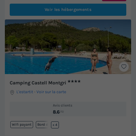
Voir les hébergements
★★★★
Camping Castell Montgri
L'estartit
-
Voir sur la carte
Avis clients
8.6
/10
Wifi payant
Bord de mer
+ 4