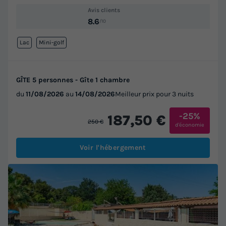
Avis clients
8.6
/10
Lac
Mini-golf
GÎTE 5 personnes - Gîte 1 chambre
du
11/08/2026
au
14/08/2026
Meilleur prix pour 3 nuits
-25%
187,50 €
250 €
d'économie
Voir l'hébergement