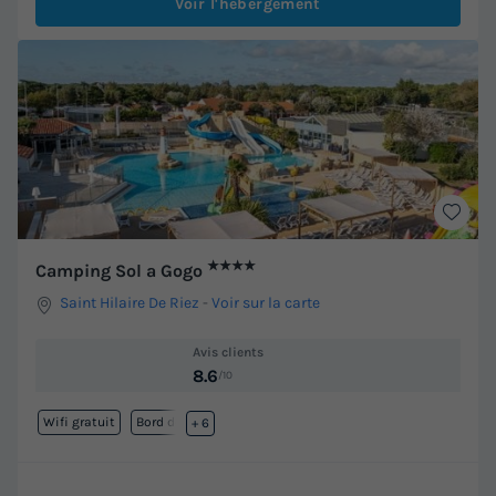
Voir l'hébergement
★★★★
Camping Sol a Gogo
Saint Hilaire De Riez
-
Voir sur la carte
Avis clients
8.6
/10
Wifi gratuit
Bord de mer
+ 6