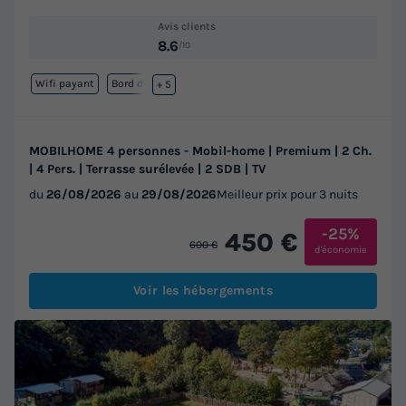
Avis clients
8.6
/10
Wifi payant
Bord de mer
+ 5
MOBILHOME 4 personnes - Mobil-home | Premium | 2 Ch.
| 4 Pers. | Terrasse surélevée | 2 SDB | TV
du
26/08/2026
au
29/08/2026
Meilleur prix pour 3 nuits
-25%
450 €
600 €
d'économie
Voir les hébergements