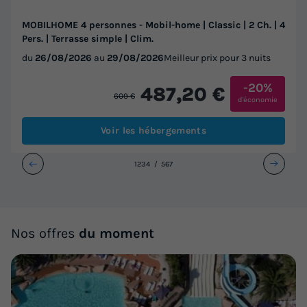
MOBILHOME 4 personnes - Mobil-home | Classic | 2 Ch. | 4
Pers. | Terrasse simple | Clim.
du
26/08/2026
au
29/08/2026
Meilleur prix pour 3 nuits
-20%
487,20 €
609 €
d'économie
Voir les hébergements
1
2
3
4
5
6
7
Nos offres
du moment