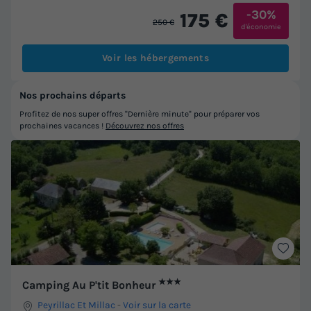
-30%
175 €
250 €
d'économie
Voir les hébergements
Nos prochains départs
Profitez de nos super offres "Dernière minute" pour préparer vos
prochaines vacances !
Découvrez nos offres
★★★
Camping Au P'tit Bonheur
Peyrillac Et Millac
-
Voir sur la carte