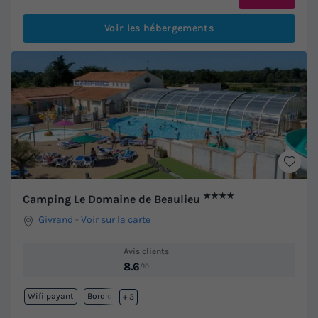
Voir les hébergements
★★★★
Camping Le Domaine de Beaulieu
Givrand
-
Voir sur la carte
Avis clients
8.6
/10
Wifi payant
Bord de mer
+ 3