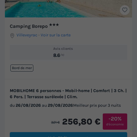
★★★
Camping Borepo
Villeveyrac
-
Voir sur la carte
Avis clients
8.6
/10
Bord de mer
MOBILHOME 6 personnes - Mobil-home | Comfort | 3 Ch. |
6 Pers. | Terrasse surélevée | Clim.
du
26/08/2026
au
29/08/2026
Meilleur prix pour 3 nuits
-20%
256,80 €
321 €
d'économie