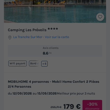
★★★★
Camping Les Préveils
La Tranche Sur Mer
-
Voir sur la carte
Avis clients
8.6
/10
Wifi payant
Bord de mer
+ 6
MOBILHOME 4 personnes - Mobil Home Confort 2 Pièces
2/4 Personnes
du
12/09/2026
au
15/09/2026
Meilleur prix pour 3 nuits
-30%
179 €
255,71 €
d'économie