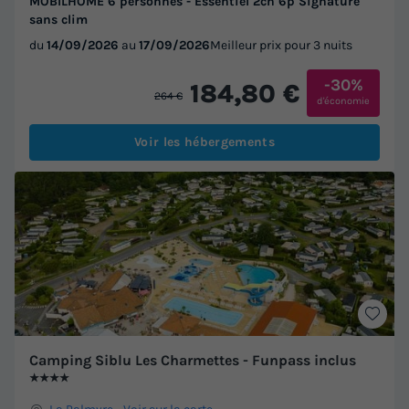
MOBILHOME 6 personnes - Essentiel 2ch 6p Signature
sans clim
du
14/09/2026
au
17/09/2026
Meilleur prix pour 3 nuits
-30%
184,80 €
264 €
d'économie
Voir les hébergements
Camping Siblu Les Charmettes - Funpass inclus
★★★★