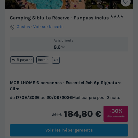
★★★★
Camping Siblu La Réserve - Funpass inclus
Gastes
-
Voir sur la carte
Avis clients
8.6
/10
Wifi payant
Bord de mer
+ 7
MOBILHOME 6 personnes - Essentiel 2ch 6p Signature
Clim
du
17/09/2026
au
20/09/2026
Meilleur prix pour 3 nuits
-30%
184,80 €
264 €
d'économie
Voir les hébergements