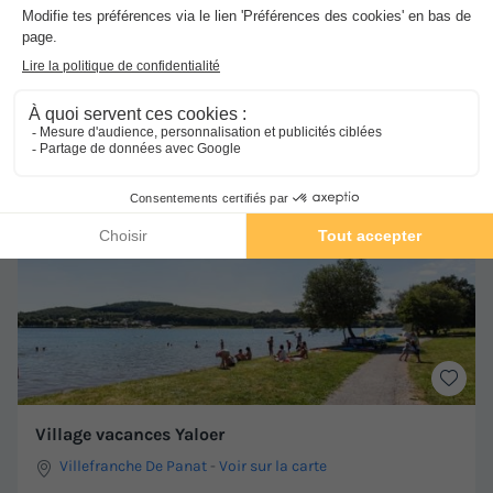
MOBILHOME 6 personnes - Essentiel 2ch 6p Signature
sans clim
du
13/10/2026
au
16/10/2026
Meilleur prix pour 3 nuits
-30%
184,80 €
264 €
d'économie
Voir les hébergements
Village vacances Yaloer
Villefranche De Panat
-
Voir sur la carte