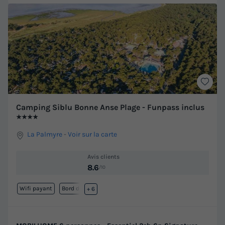
Camping Siblu Bonne Anse Plage - Funpass inclus
★★★★
La Palmyre
-
Voir sur la carte
Avis clients
8.6
/10
Wifi payant
Bord de mer
+ 6