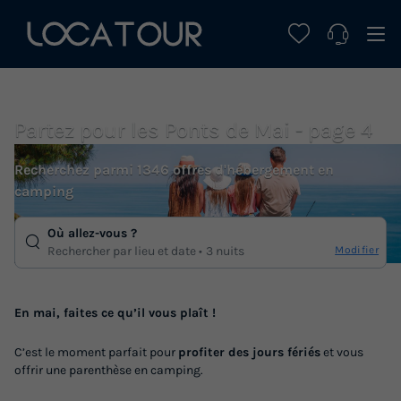
Partez pour les Ponts de Mai - page 4
Recherchez parmi 1346 offres d'hébergement en
camping
Où allez-vous ?
Modifier
Rechercher par lieu et date
3 nuits
En mai, faites ce qu’il vous plaît !
C’est le moment parfait pour
profiter des jours fériés
et vous
offrir une parenthèse en camping.