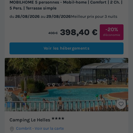
MOBILHOME 5 personnes - Mobil-home | Comfort | 2 Ch. |
5 Pers. | Terrasse simple
du
26/08/2026
au
29/08/2026
Meilleur prix pour 3 nuits
-20%
398,40 €
498 €
d'économie
Voir les hébergements
★★★★
Camping Le Helles
Combrit
-
Voir sur la carte