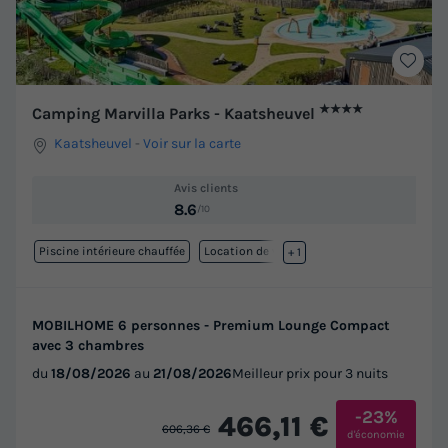
★★★★
Camping Marvilla Parks - Kaatsheuvel
Kaatsheuvel
-
Voir sur la carte
Avis clients
8.6
/10
Piscine intérieure chauffée
Location de vélos
+ 1
MOBILHOME 6 personnes - Premium Lounge Compact
avec 3 chambres
du
18/08/2026
au
21/08/2026
Meilleur prix pour 3 nuits
-23%
466,11 €
606,36 €
d'économie