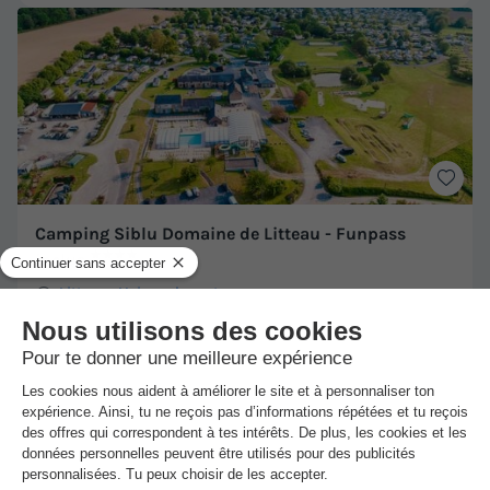
Camping Siblu Domaine de Litteau - Funpass
★★★★
inclus
Litteau
-
Voir sur la carte
Avis clients
8.6
/10
Wifi payant
Piscine intérieure chauffée
+ 3