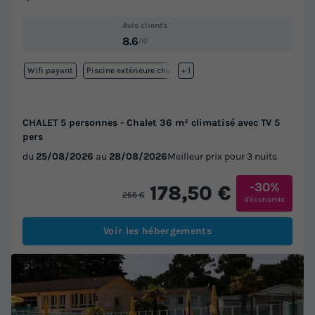
Avis clients
8.6
/10
Wifi payant
Piscine extérieure chauffée
+ 1
CHALET 5 personnes - Chalet 36 m² climatisé avec TV 5
pers
du
25/08/2026
au
28/08/2026
Meilleur prix pour 3 nuits
-30%
178,50 €
255 €
d'économie
Voir les hébergements