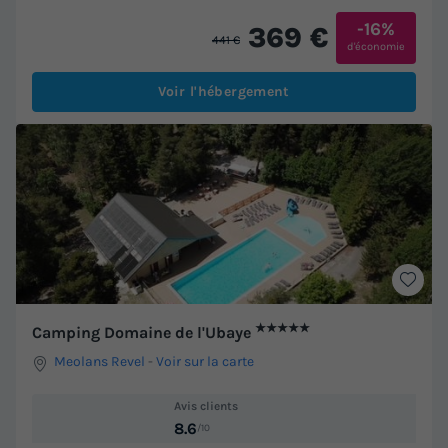
-16%
369 €
441 €
d'économie
Voir l'hébergement
★★★★★
Camping Domaine de l'Ubaye
Meolans Revel
-
Voir sur la carte
Avis clients
8.6
/10