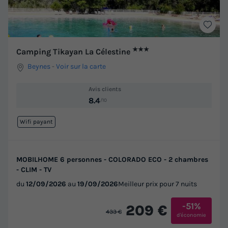
★★★
Camping Tikayan La Célestine
Beynes
-
Voir sur la carte
Avis clients
8.4
/10
Wifi payant
MOBILHOME 6 personnes - COLORADO ECO - 2 chambres
- CLIM - TV
du
12/09/2026
au
19/09/2026
Meilleur prix pour 7 nuits
-51%
209 €
433 €
d'économie