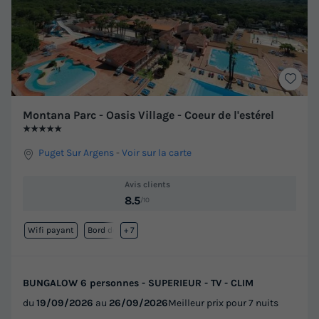
Montana Parc - Oasis Village - Coeur de l'estérel
★★★★★
Puget Sur Argens
-
Voir sur la carte
Avis clients
8.5
/10
Wifi payant
Bord de mer
+ 7
BUNGALOW 6 personnes - SUPERIEUR - TV - CLIM
du
19/09/2026
au
26/09/2026
Meilleur prix pour 7 nuits