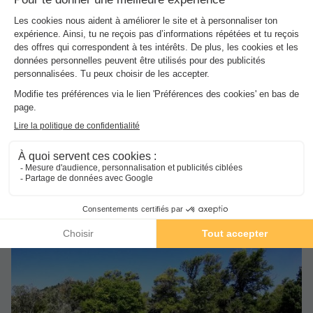
Avis clients
8.5
/10
Wifi payant
Bord de mer
+ 5
BUNGALOW 6 personnes - CLIM
du
19/09/2026
au
26/09/2026
Meilleur prix pour 7 nuits
-20%
359 €
449 €
d'économie
Voir les hébergements