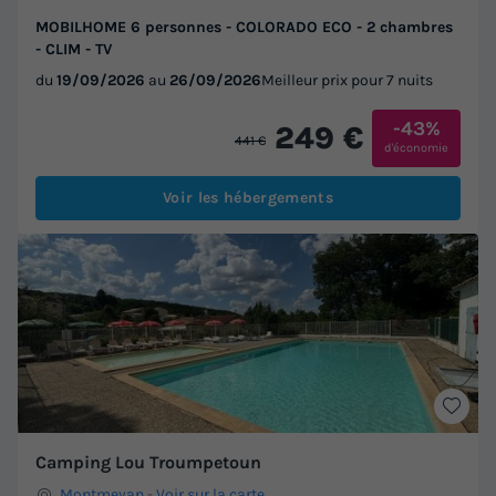
MOBILHOME 6 personnes - COLORADO ECO - 2 chambres
- CLIM - TV
du
19/09/2026
au
26/09/2026
Meilleur prix pour 7 nuits
-43%
249 €
441 €
d'économie
Voir les hébergements
Camping Lou Troumpetoun
Montmeyan
-
Voir sur la carte