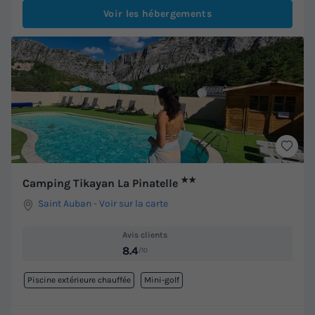
Voir les hébergements
★★
Camping Tikayan La Pinatelle
Saint Auban
-
Voir sur la carte
Avis clients
8.4
/10
Piscine extérieure chauffée
Mini-golf