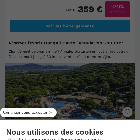
-20%
359 €
449 €
d'économie
Voir les hébergements
Réservez l'esprit tranquille avec l'Annulation Gratuite !
Changement de programme ? Annulez gratuitement votre réservation
(1) sans motif jusqu'à 30 jours avant le début de votre séjour
★★★★
Montana Parc - Gassin - Golfe de St Tropez
Gassin
-
Voir sur la carte