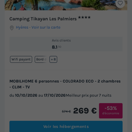
★★★★
Camping Tikayan Les Palmiers
Hyères
-
Voir sur la carte
Avis clients
8.1
/10
Wifi payant
Bord de mer
+ 8
MOBILHOME 6 personnes - COLORADO ECO - 2 chambres
- CLIM - TV
du
10/10/2026
au
17/10/2026
Meilleur prix pour 7 nuits
-53%
269 €
574 €
d'économie
Voir les hébergements