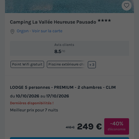
★★★★
Camping La Vallée Heureuse Pausado
Orgon
-
Voir sur la carte
Avis clients
8.5
/10
Point Wifi gratuit
Piscine extérieure chauffée
+ 3
LODGE 5 personnes - PREMIUM - 2 chambres - CLIM
du
10/10/2026
au
17/10/2026
Dernières disponibilités !
Meilleur prix pour 7 nuits
-40%
249 €
418 €
d'économie