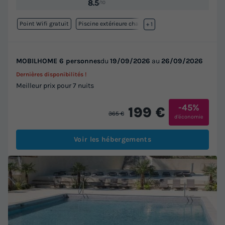
8.5
/10
Point Wifi gratuit
Piscine extérieure chauffée
+ 1
MOBILHOME 6 personnes
du
19/09/2026
au
26/09/2026
Dernières disponibilités !
Meilleur prix pour 7 nuits
-45%
199 €
365 €
d'économie
Voir les hébergements