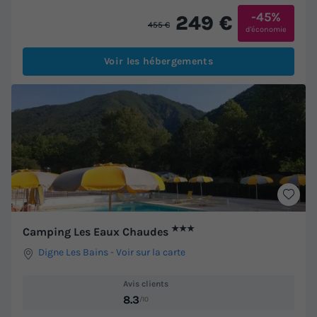
-45%
249 €
455 €
d'économie
Voir les hébergements
★★★
Camping Les Eaux Chaudes
Digne Les Bains
-
Voir sur la carte
Avis clients
8.3
/10