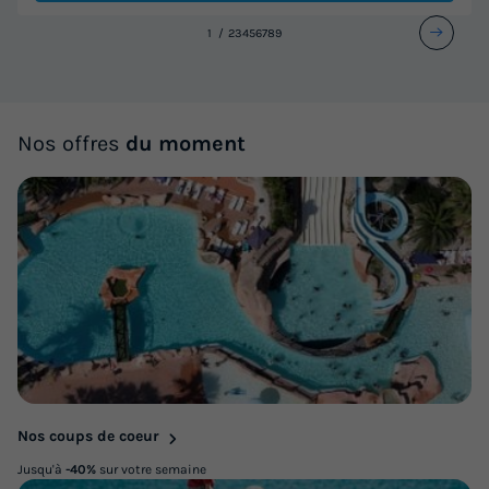
1
2
3
4
5
6
7
8
9
Nos offres
du moment
Nos coups de coeur
Jusqu'à
-40%
sur votre semaine