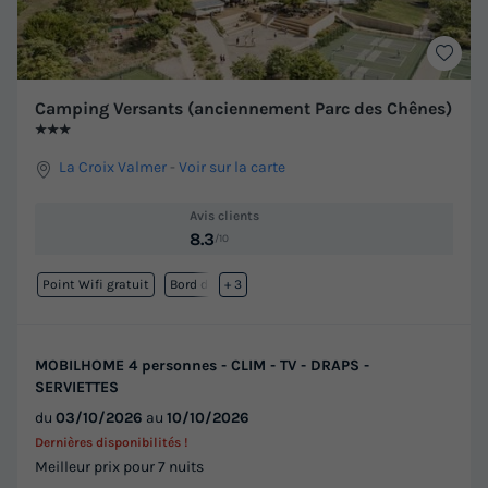
Camping Versants (anciennement Parc des Chênes)
★★★
La Croix Valmer
-
Voir sur la carte
Avis clients
8.3
/10
Point Wifi gratuit
Bord de mer
+ 3
MOBILHOME 4 personnes - CLIM - TV - DRAPS -
SERVIETTES
du
03/10/2026
au
10/10/2026
Dernières disponibilités !
Meilleur prix pour 7 nuits