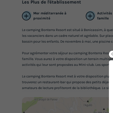
Les
Plus
de l'établissement
Mer méditerranée à
Activités
proximité
famille
Le camping Bonterra Resort est situé à Benicassim, à quel
les vacanciers dans un cadre naturel et agréable. Sur place
bassin pour les enfants. De novembre à mai, une piscine c
Pour agrémenter votre séjour au camping Bonterra Resort
famille. Vous aurez à votre disposition un terrain multispo
activités qui leur sont proposées au Mini-club. Les sportif
Le camping Bonterra Resort met à votre disposition plusie
trouverez un restaurant-bar qui propose des petits déjeun
amateurs de lecture profiteront de la bibliothèque. Le sit