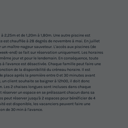
à 2,25m et de 1,20m à 1,80m. Une autre piscine est
te est chauffée à 28 degrés de novembre à mai. En juillet
ar un maître-nageur sauveteur. L'accès aux piscines (de
 week-end) se fait sur réservation uniquement. Les horaires
e même jour et pour le lendemain. En conséquence, toute
s à l'avance est désactivée. Chaque famille peut faire une
nction de la disponibilité du créneau horaire. Il est
de place après la première entre 0 et 30 minutes avant
, un client souhaite se baigner à 12h00, il doit donc
on. Les 2 chaises longues sont incluses dans chaque
ut réserver un espace en se prélassant chacun dans sa
s peut réserver jusqu'à 2 espaces pour bénéficier de 4
ité est disponible, les vacanciers peuvent faire une
ion de 30 min à l'avance.