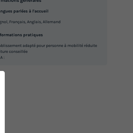
rmations générales
ngues parlées à l'accueil
nol, Français, Anglais, Allemand
nformations pratiques
ablissement adapté pour personne à mobilité réduite
iture conseillée
A :