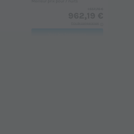
Meilleur prix pour 7 nuits
1 557,70 €
962,19 €
Prix de comparaison
Voir les logements