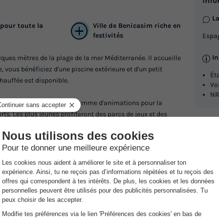
Info
La
 pour toute la
Ville de Benicasim riche en
festivités
Espag
I
ques mètres de la plage de la mer Méditerranée. Il accueille
, vous bénéficiez d'une piscine extérieure et d'un petit
Ét
hauffée est disponible.
Vo
NR
, il vous propose un programme d'animations pour la
rts. Les plus jeunes profiteront des parcs de jeux et des
s peuvent se rendre à la salle de gym bien équipée.
urs services afin de rendre votre séjour plus agréable. Vous
ers et déjeuners et aussi des menus à emporter. Les
e propose également un accès wifi.