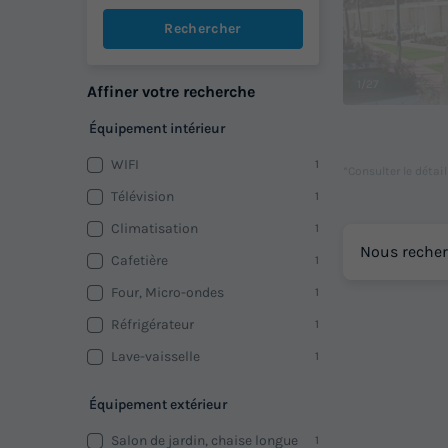
Rechercher
1/27
Affiner votre recherche
Équipement intérieur
WIFI
1
*Consulter le détai
Télévision
1
Climatisation
1
Nous recher
Cafetière
1
Four, Micro-ondes
1
Réfrigérateur
1
Lave-vaisselle
1
Équipement extérieur
Salon de jardin, chaise longue
1