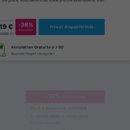
 Sur place, vous bénéficiez d'une piscine extérieure et d'un
à partir de
-38%
19 €
Prix et disponibilités
d'économie
araison
Annulation Gratuite à J-30
Réservez l'esprit tranquille !
-38%
d'économie
VILLA 6 personnes - LAVANDA
du
04/09/2026
au
11/09/2026
Modifier les dates