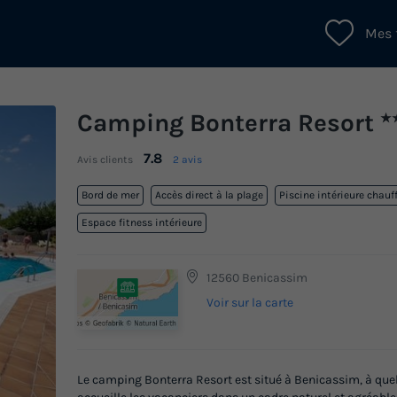
Mes 
Camping Bonterra Resort
★
7.8
Avis clients
2 avis
Bord de mer
Accès direct à la plage
Piscine intérieure chauf
Espace fitness intérieure
12560 Benicassim
Voir sur la carte
Le camping Bonterra Resort est situé à Benicassim, à quel