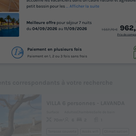
accueille les vacanciers dans un cadre naturel et agréable.
petit bassin pour les
... Afficher la suite
Meilleure offre
pour séjour 7 nuits
962,
du
04/09/2026
au
11/09/2026
1 557,70 €
Prix de comp
 55
Paiement en plusieurs fois
otos
Paiement en 1, 2 ou 3 fois sans frais
nts correspondants à votre recherche
VILLA 6 personnes - LAVANDA
Surface
Adultes
Chambres
Salle de bain
70m²
6
2
1
Terrasse couverte
Accès wifi
Climatisation