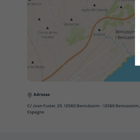
Adresse
C/ Joan Fuster, 25. 12560 Benicàssim - 12560 Benicassim,
Espagne