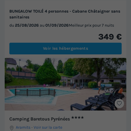
BUNGALOW TOILÉ 4 personnes - Cabane Châtaigner sans
sanitaires
du
25/08/2026
au
01/09/2026
Meilleur prix pour 7 nuits
349 €
Voir les hébergements
★★★★
Camping Baretous Pyrénées
Aramits
-
Voir sur la carte