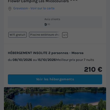
Flower Camping Les Micocouliers
Graveson
-
Voir sur la carte
Avis clients
9
/10
Wifi gratuit
Piscine extérieure chauffée
+ 1
HÉBERGEMENT INSOLITE 2 personnes - Moorea
du
08/10/2026
au
15/10/2026
Meilleur prix pour 7 nuits
210 €
Voir les hébergements