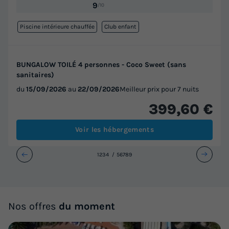
9
/10
Piscine intérieure chauffée
Club enfant
BUNGALOW TOILÉ 4 personnes - Coco Sweet (sans
sanitaires)
du
15/09/2026
au
22/09/2026
Meilleur prix pour 7 nuits
399,60 €
Voir les hébergements
1
2
3
4
5
6
7
8
9
Nos offres
du moment