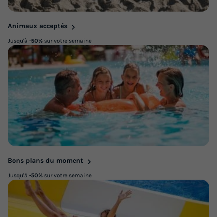
Animaux acceptés
Jusqu'à
-50%
sur votre semaine
Bons plans du moment
Jusqu'à
-50%
sur votre semaine