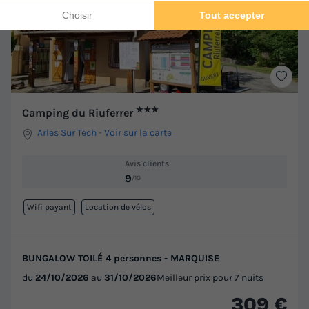
★★★
Camping du Riuferrer
Arles Sur Tech
-
Voir sur la carte
Avis clients
9
/10
Wifi payant
Location de vélos
BUNGALOW TOILÉ 4 personnes - MARQUISE
du
24/10/2026
au
31/10/2026
Meilleur prix pour 7 nuits
309 €