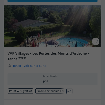
VVF Villages - Les Portes des Monts d'Ardèche -
★★★
Tence
Tence
-
Voir sur la carte
Avis clients
9
/10
Point Wifi gratuit
Piscine extérieure chauffée
+ 3