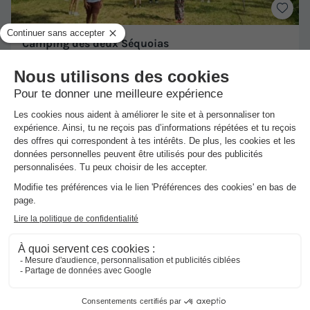
Camping des deux Séquoias
Nant
-
Voir sur la carte
Avis clients
9
/10
HÉBERGEMENT INSOLITE 2 personnes - Insolite POD ( 1 ou
2 personnes )
du
23/08/2026
au
30/08/2026
Meilleur prix pour 7 nuits
288,40 €
Voir les hébergements