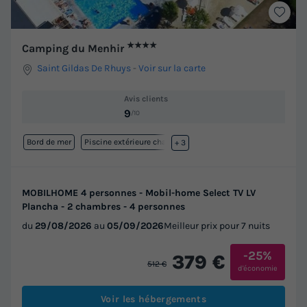
★★★★
Camping du Menhir
Saint Gildas De Rhuys
-
Voir sur la carte
Avis clients
9
/10
Bord de mer
Piscine extérieure chauffée
+ 3
MOBILHOME 4 personnes - Mobil-home Select TV LV
Plancha - 2 chambres - 4 personnes
du
29/08/2026
au
05/09/2026
Meilleur prix pour 7 nuits
-25%
379 €
512 €
d'économie
Voir les hébergements