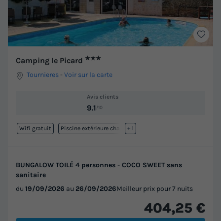
★★★
Camping le Picard
Tournieres
-
Voir sur la carte
Avis clients
9.1
/10
Wifi gratuit
Piscine extérieure chauffée
+ 1
BUNGALOW TOILÉ 4 personnes - COCO SWEET sans
sanitaire
du
19/09/2026
au
26/09/2026
Meilleur prix pour 7 nuits
404,25 €