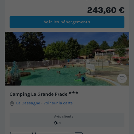
243,60 €
Voir les hébergements
★★★
Camping La Grande Prade
La Cassagne
-
Voir sur la carte
Avis clients
9
/10