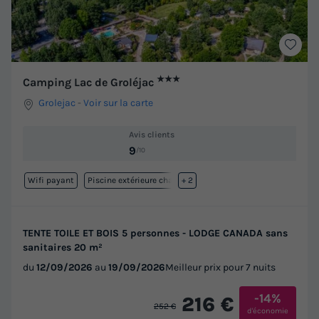
★★★
Camping Lac de Groléjac
Grolejac
-
Voir sur la carte
Avis clients
9
/10
Wifi payant
Piscine extérieure chauffée
+ 2
TENTE TOILE ET BOIS 5 personnes - LODGE CANADA sans
sanitaires 20 m²
du
12/09/2026
au
19/09/2026
Meilleur prix pour 7 nuits
-14%
216 €
252 €
d'économie