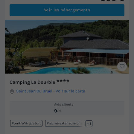
Voir les hébergements
★★★★
Camping La Dourbie
Saint Jean Du Bruel
-
Voir sur la carte
Avis clients
9
/10
Point Wifi gratuit
Piscine extérieure chauffée
+ 1