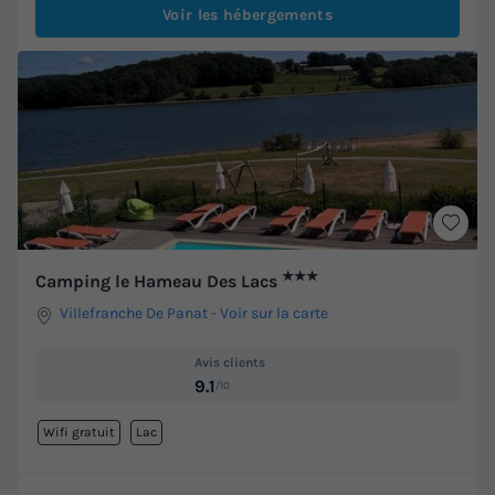
Voir les hébergements
★★★
Camping le Hameau Des Lacs
Villefranche De Panat
-
Voir sur la carte
Avis clients
9.1
/10
Wifi gratuit
Lac