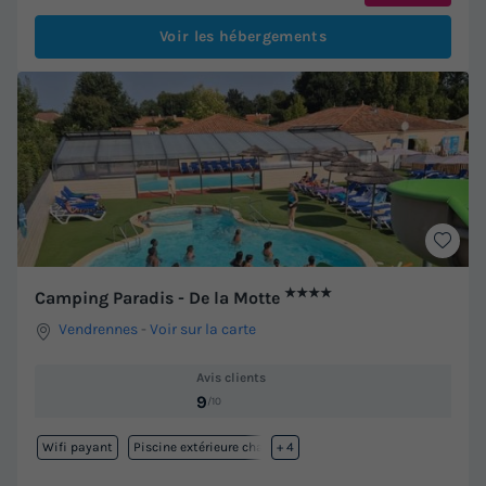
Voir les hébergements
★★★★
Camping Paradis - De la Motte
Vendrennes
-
Voir sur la carte
Avis clients
9
/10
Wifi payant
Piscine extérieure chauffée
+ 4