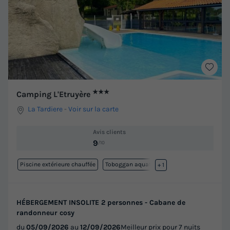
★★★
Camping L'Etruyère
La Tardiere
-
Voir sur la carte
Avis clients
9
/10
Piscine extérieure chauffée
Toboggan aquatique
+ 1
HÉBERGEMENT INSOLITE 2 personnes - Cabane de
randonneur cosy
du
05/09/2026
au
12/09/2026
Meilleur prix pour 7 nuits