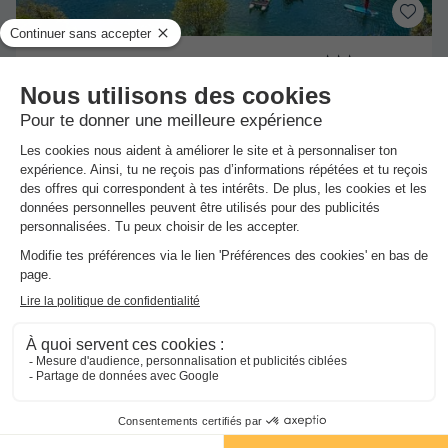
★★★
Camping Verdon les Grands Domaines
Saint Laurent Du Verdon
-
Voir sur la carte
Avis clients
9.5
/10
Club enfant
CHALET 4 personnes - Chalet - 27m² - 2 chambres
du
21/09/2026
au
28/09/2026
Meilleur prix pour 7 nuits
-20%
262,11 €
331,41 €
d'économie
Voir les hébergements