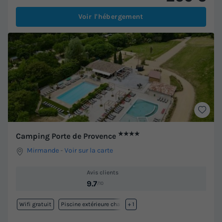
Voir l'hébergement
★★★★
Camping Porte de Provence
Mirmande
-
Voir sur la carte
Avis clients
9.7
/10
Wifi gratuit
Piscine extérieure chauffée
+ 1