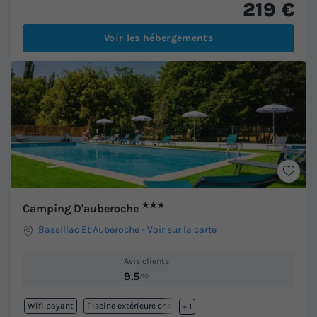
219 €
Voir les hébergements
★★★
Camping D'auberoche
Bassillac Et Auberoche
-
Voir sur la carte
Avis clients
9.5
/10
Wifi payant
Piscine extérieure chauffée
+ 1