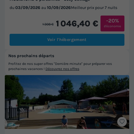
du
03/09/2026
au
10/09/2026
Meilleur prix pour 7 nuits
-20%
1 046,40 €
1 308 €
d'économie
Voir l'hébergement
Nos prochains départs
Profitez de nos super offres "Dernière minute" pour préparer vos
prochaines vacances !
Découvrez nos offres