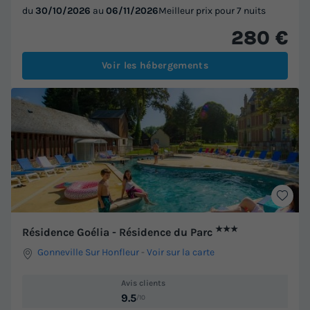
du
30/10/2026
au
06/11/2026
Meilleur prix pour 7 nuits
280 €
Voir les hébergements
★★★
Résidence Goélia - Résidence du Parc
Gonneville Sur Honfleur
-
Voir sur la carte
Avis clients
9.5
/10