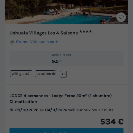
★★★★
Ushuaia Villages Les 4 Saisons
Grane
-
Voir sur la carte
Avis clients
9.5
/10
Wifi gratuit
Location de vélos
+ 1
LODGE 4 personnes - Lodge Feroe 20m² (1 chambre)
Climatisation
du
28/10/2026
au
04/11/2026
Meilleur prix pour 7 nuits
534 €