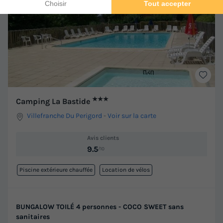
★★★
Camping La Bastide
Villefranche Du Perigord
-
Voir sur la carte
Avis clients
9.5
/10
Piscine extérieure chauffée
Location de vélos
BUNGALOW TOILÉ 4 personnes - COCO SWEET sans
sanitaires