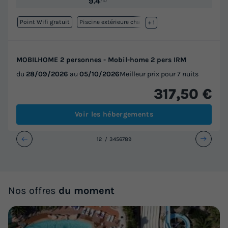
9.4
/10
Point Wifi gratuit
Piscine extérieure chauffée
+ 1
MOBILHOME 2 personnes - Mobil-home 2 pers IRM
du
28/09/2026
au
05/10/2026
Meilleur prix pour 7 nuits
317,50 €
Voir les hébergements
1
2
3
4
5
6
7
8
9
Nos offres
du moment