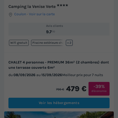
★★★★
Camping la Venise Verte
Coulon
-
Voir sur la carte
Avis clients
9.7
/10
Wifi gratuit
Piscine extérieure chauffée
+ 2
CHALET 4 personnes - PREMIUM 36m² (2 chambres) dont
une terrasse couverte 6m²
du
08/09/2026
au
15/09/2026
Meilleur prix pour 7 nuits
-39%
479 €
795 €
d'économie
Voir les hébergements