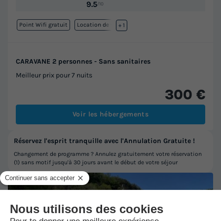
9.5
/10
Point Wifi gratuit
Location de vélos
+ 1
CARAVANE 2 personnes - Sans sanitaires
Meilleur prix pour 7 nuits
300 €
Voir les hébergements
Réservez l'esprit tranquille avec l'Annulation Gratuite !
Changement de programme ? Annulez gratuitement votre réservation
(1) sans motif jusqu'à 30 jours avant le début de votre séjour