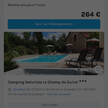
Meilleur prix pour 7 nuits
264 €
Voir les hébergements
★★★
Camping Naturiste Le Champ de Guiral
Gourdon
]0, 1[ (19,8 m de Sarlat la Caneda) | [1, Inf[ (19,8
km de Sarlat la Caneda)
-
Voir sur la carte
Avis clients