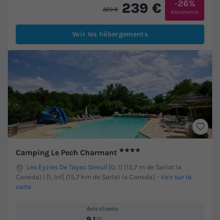
-26%
239 €
323 €
d'économie
Voir les hébergements
★★★★
Camping Le Pech Charmant
Les Eyzies De Tayac Sireuil
]0, 1[ (15,7 m de Sarlat la
Caneda) | [1, Inf[ (15,7 km de Sarlat la Caneda)
-
Voir sur la
carte
Avis clients
9.1
/10