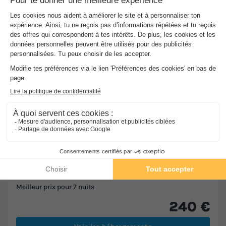
★★★
Camping Moulin De Caudon
Domme
]0, 1[ (7,9 m de Sarlat la Caneda) | [1, Inf[ (7,9 km
de Sarlat la Caneda)
-
Voir sur la carte
Avis clients
9.4
/10
Piscine extérieure chauffée
Location de vélos
+ 1
MOBILHOME 4 personnes - SANS SANITAIRE
Meilleur prix pour 7 nuits
240 €