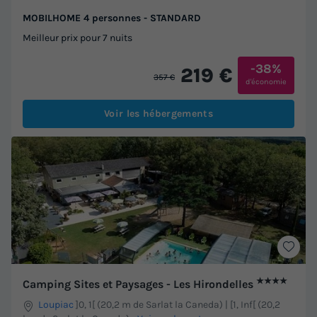
MOBILHOME 4 personnes - STANDARD
Meilleur prix pour 7 nuits
-38%
219 €
357 €
d'économie
Voir les hébergements
★★★★
Camping Sites et Paysages - Les Hirondelles
Loupiac
]0, 1[ (20,2 m de Sarlat la Caneda) | [1, Inf[ (20,2