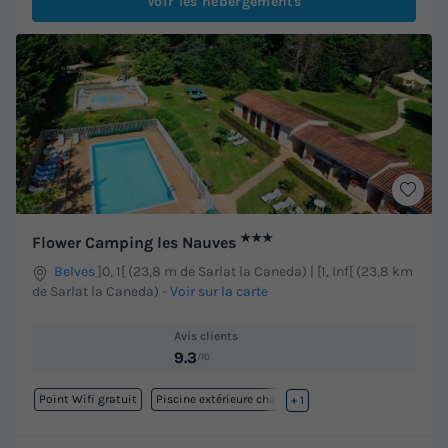
Voir les hébergements
★★★
Flower Camping les Nauves
Belves
]0, 1[ (23,8 m de Sarlat la Caneda) | [1, Inf[ (23,8 km
de Sarlat la Caneda)
-
Voir sur la carte
Avis clients
9.3
/10
Point Wifi gratuit
Piscine extérieure chauffée
+ 1