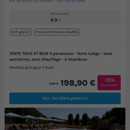
km de Sarlat la Caneda)
-
Voir sur la carte
Avis clients
9.3
/10
Wifi gratuit
Piscine intérieure chauffée
TENTE TOILE ET BOIS 4 personnes - Tente Lodge - sans
sanitaires, sans chauffage - 2 chambres
Meilleur prix pour 7 nuits
-15%
198,90 €
234 €
d'économie
Voir les hébergements