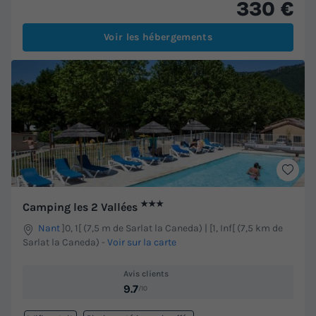
330 €
Voir les hébergements
★★★
Camping les 2 Vallées
Nant
]0, 1[ (7,5 m de Sarlat la Caneda) | [1, Inf[ (7,5 km de
Sarlat la Caneda)
-
Voir sur la carte
Avis clients
9.7
/10