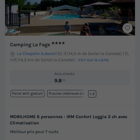
★★★★
Camping La Fage
La Chapelle Aubareil
]0, 1[ (14,5 m de Sarlat la Caneda) | [1,
Inf[ (14,5 km de Sarlat la Caneda)
-
Voir sur la carte
Avis clients
9.8
/10
Point Wifi gratuit
Piscine intérieure chauffée
+ 2
MOBILHOME 6 personnes - IRM Confort Loggia 3 ch avec
Climatisation
Meilleur prix pour 7 nuits