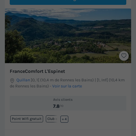
FranceComfort L'Espinet
Quillan
]0, 1[ (10,4 m de Rennes les Bains) | [1, Inf[ (10,4 km
de Rennes les Bains)
-
Voir sur la carte
Avis clients
7.8
/10
Point Wifi gratuit
Club enfant
+ 4