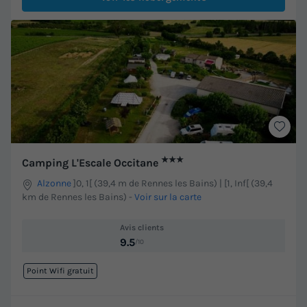
★★★
Camping L'Escale Occitane
Alzonne
]0, 1[ (39,4 m de Rennes les Bains) | [1, Inf[ (39,4
km de Rennes les Bains)
-
Voir sur la carte
Avis clients
9.5
/10
Point Wifi gratuit