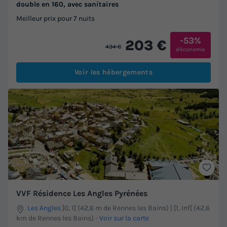
double en 160, avec sanitaires
Meilleur prix pour 7 nuits
-53%
203 €
434 €
d'économie
Voir les hébergements
VVF Résidence Les Angles Pyrénées
Les Angles
]0, 1[ (42,6 m de Rennes les Bains) | [1, Inf[ (42,6
km de Rennes les Bains)
-
Voir sur la carte