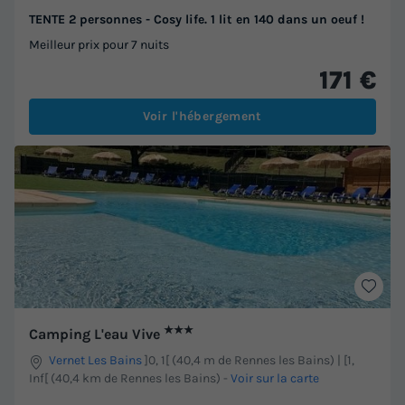
TENTE 2 personnes - Cosy life. 1 lit en 140 dans un oeuf !
Meilleur prix pour 7 nuits
171 €
Voir l'hébergement
★★★
Camping L'eau Vive
Vernet Les Bains
]0, 1[ (40,4 m de Rennes les Bains) | [1,
Inf[ (40,4 km de Rennes les Bains)
-
Voir sur la carte