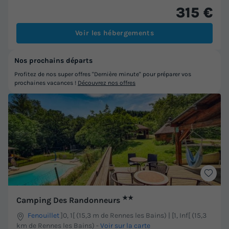
315 €
Voir les hébergements
Nos prochains départs
Profitez de nos super offres "Dernière minute" pour préparer vos
prochaines vacances !
Découvrez nos offres
★★
Camping Des Randonneurs
Fenouillet
]0, 1[ (15,3 m de Rennes les Bains) | [1, Inf[ (15,3
km de Rennes les Bains)
-
Voir sur la carte