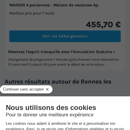
MAISON 4 personnes - Maison de vacances 4p.
Meilleur prix pour 7 nuits
455,70 €
Voir les hébergements
Réservez l'esprit tranquille avec l'Annulation Gratuite !
Changement de programme ? Annulez gratuitement votre réservation
(1) sans motif jusqu'à 30 jours avant le début de votre séjour
Autres résultats autour de Rennes les
Bains