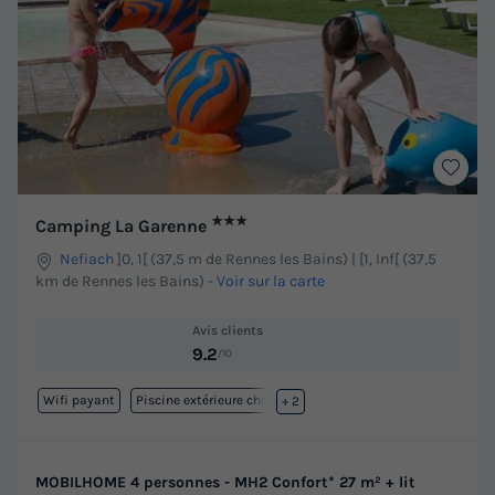
★★★
Camping La Garenne
Nefiach
]0, 1[ (37,5 m de Rennes les Bains) | [1, Inf[ (37,5
km de Rennes les Bains)
-
Voir sur la carte
Avis clients
9.2
/10
Wifi payant
Piscine extérieure chauffée
+ 2
MOBILHOME 4 personnes - MH2 Confort* 27 m² + lit