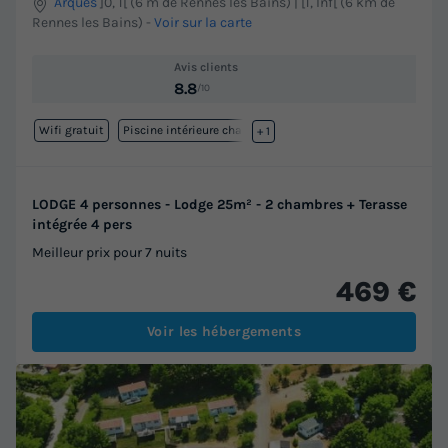
Arques
]0, 1[ (6 m de Rennes les Bains) | [1, Inf[ (6 km de
Rennes les Bains)
-
Voir sur la carte
Avis clients
8.8
/10
Wifi gratuit
Piscine intérieure chauffée
+ 1
LODGE 4 personnes - Lodge 25m² - 2 chambres + Terasse
intégrée 4 pers
Meilleur prix pour 7 nuits
469 €
Voir les hébergements