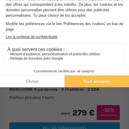
★★★
Village des Bons-Hommes au Pré Cathare
Lavelanet
]0, 1[ (38,5 m de Rennes les Bains) | [1, Inf[ (38,5
km de Rennes les Bains)
-
Voir sur la carte
Avis clients
10
/10
MOBILHOME 6 personnes - 2 chambres - 2 SDB
Meilleur prix pour 7 nuits
-50%
279 €
560 €
d'économie
Voir les hébergements