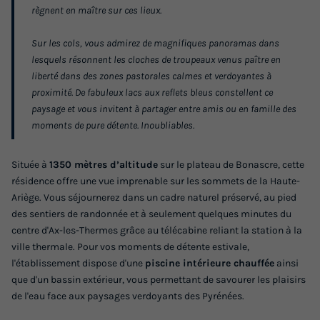
du
22/08/2026
au
29/08/2026
règnent en maître sur ces lieux.
Modifier les dates
Meilleur prix pour 7 nuits
Sur les cols, vous admirez de magnifiques panoramas dans
lesquels résonnent les cloches de troupeaux venus paître en
434 €
-20%
liberté dans des zones pastorales calmes et verdoyantes à
347,20 €
d'économie
proximité. De fabuleux lacs aux reflets bleus constellent ce
Prix de comparaison
paysage et vous invitent à partager entre amis ou en famille des
moments de pure détente. Inoubliables.
Voir les logements
Située à
1350 mètres d’altitude
sur le plateau de Bonascre, cette
résidence offre une vue imprenable sur les sommets de la Haute-
Ariège. Vous séjournerez dans un cadre naturel préservé, au pied
des sentiers de randonnée et à seulement quelques minutes du
centre d'Ax-les-Thermes grâce au télécabine reliant la station à la
ville thermale. Pour vos moments de détente estivale,
l'établissement dispose d'une
piscine intérieure chauffée
ainsi
que d'un bassin extérieur, vous permettant de savourer les plaisirs
de l'eau face aux paysages verdoyants des Pyrénées.