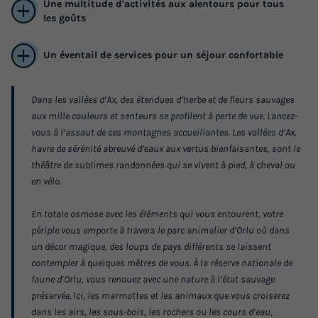
Une multitude d'activités aux alentours pour tous
les goûts
Un éventail de services pour un séjour confortable
Dans les vallées d’Ax, des étendues d’herbe et de fleurs sauvages
aux mille couleurs et senteurs se profilent à perte de vue. Lancez-
APPARTEMENT 6 personnes - G/361_2
vous à l’assaut de ces montagnes accueillantes. Les vallées d’Ax,
PIECES CABINE 6 PERSONNES
havre de sérénité abreuvé d’eaux aux vertus bienfaisantes, sont le
théâtre de sublimes randonnées qui se vivent à pied, à cheval ou
Surface
Adultes
Chambres
Salle de bain
en vélo.
37m²
6
1
1
Animaux autorisés *
Cafetière
Lave-vaisselle
En totale osmose avec les éléments qui vous entourent, votre
périple vous emporte à travers le parc animalier d’Orlu où dans
Réfrigérateur
Micro-ondes
+ 1
un décor magique, des loups de pays différents se laissent
contempler à quelques mètres de vous. À la réserve nationale de
faune d’Orlu, vous renouez avec une nature à l’état sauvage
APPARTEMENT 6 personnes - G/361_2 PIECES CABINE 6
préservée. Ici, les marmottes et les animaux que vous croiserez
PERSONNES
dans les airs, les sous-bois, les rochers ou les cours d’eau,