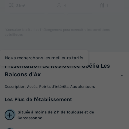
31m²
4
1
Animaux autorisés *
Cafetière
Lave-vaisselle
Réfrigérateur
Micro-ondes
+ 1
*Consulter le détail de l'hébergement pour connaitre les conditions
spécifiques
APPARTEMENT 4 personnes - G/361_STUDIO CABINE 4
PERSONNES
Nous recherchons les meilleurs tarifs
du
22/08/2026
au
29/08/2026
Présentation de Résidence Goélia Les
Modifier les dates
Balcons d'Ax
Meilleur prix pour 7 nuits
Description, Accès, Points d’intérêts, Aux alentours
371 €
-20%
296,80 €
d'économie
Les
Plus
de l'établissement
Prix de comparaison
Voir les logements
Située à moins de 2 h de Toulouse et de
Carcassonne