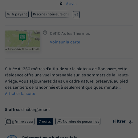
9
5 avis
Wifi payant
Piscine intérieure chauffée
+ 1
09110 Ax les Thermes
Voir sur la carte
Située à 1350 mètres d’altitude sur le plateau de Bonascre, cette
résidence offre une vue imprenable sur les sommets de la Haute-
Ariège. Vous séjournerez dans un cadre naturel préservé, au pied
des sentiers de randonnée et à seulement quelques minute
...
Afficher la suite
5 offres
d'hébergement
Filtrer
jj/mm/aaaa
7 nuits
Nombre de personnes
Paiement en plusieurs fois