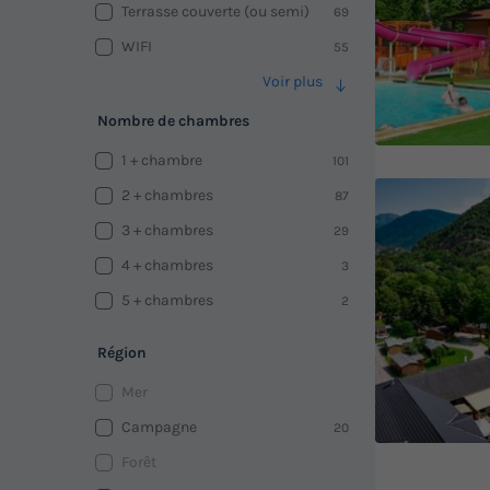
Terrasse couverte (ou semi)
69
WIFI
55
Voir plus
Nombre de chambres
1 + chambre
101
2 + chambres
87
3 + chambres
29
4 + chambres
3
5 + chambres
2
Région
Mer
Campagne
20
Forêt