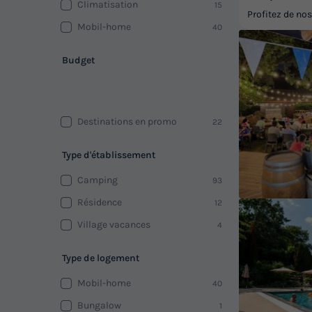
Climatisation
15
Profitez de no
Mobil-home
40
Budget
Destinations en promo
22
Type d'établissement
Camping
93
Résidence
12
Village vacances
4
Type de logement
Mobil-home
40
Bungalow
1