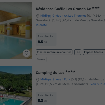
★★★
Résidence Goélia Les Grands Ax
Midi-pyrénées
Ax Les Thermes
]0, 1[ (24,4
Garrabet) | [1, Inf[ (24,4 km de Mercus Garrabet)
la carte
Avis clients
8.5
/10
Piscine intérieure chauffée
Lac
Espace fitness i
Sauna
★★★★
Camping du Lac
Midi-pyrénées
Foix
]0, 1[ (12,5 m de Mercus
[1, Inf[ (12,5 km de Mercus Garrabet)
-
Voir sur l
Avis clients
8.2
/10