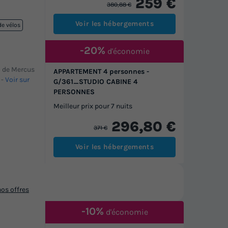
259 €
380,88 €
Voir les hébergements
de vélos
-20%
d'économie
 m de Mercus
APPARTEMENT 4 personnes -
-
Voir sur
G/361_STUDIO CABINE 4
PERSONNES
Meilleur prix pour 7 nuits
296,80 €
371 €
Voir les hébergements
os offres
-10%
d'économie