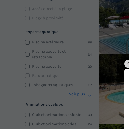
Accès direct à la plage
Plage à proximité
Espace aquatique
Piscine extérieure
99
Piscine couverte et
24
rétractable
Piscine couverte
29
Parc aquatique
Toboggans aquatiques
37
Voir plus
Animations et clubs
Club et animations enfants
69
Club et animations ados
24