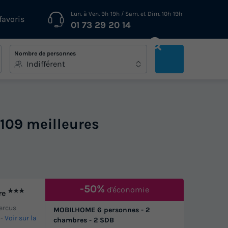
Lun. à Ven. 9h-19h / Sam. et Dim. 10h-19h
favoris
01 73 29 20 14
Nombre de personnes
Indifférent
 109 meilleures
-50%
d'économie
★★★
re
Mercus
MOBILHOME 6 personnes - 2
-
Voir sur la
chambres - 2 SDB