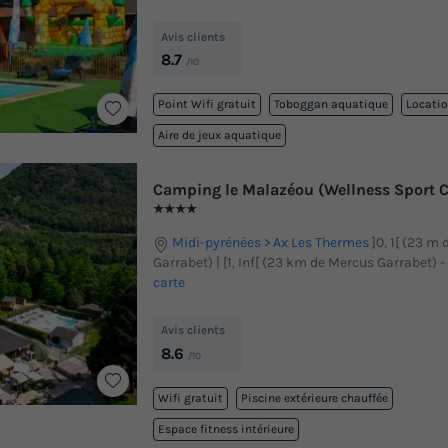
Avis clients
8.7
/10
Point Wifi gratuit
Toboggan aquatique
Locatio
Aire de jeux aquatique
Camping le Malazéou (Wellness Sport 
★★★★
Midi-pyrénées
Ax Les Thermes
]0, 1[ (23 m
Garrabet) | [1, Inf[ (23 km de Mercus Garrabet)
-
carte
Avis clients
8.6
/10
Wifi gratuit
Piscine extérieure chauffée
Espace fitness intérieure