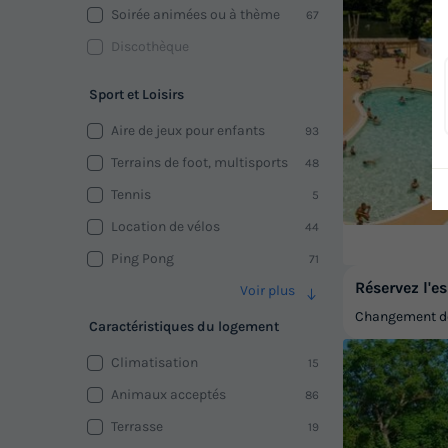
Soirée animées ou à thème
67
Discothèque
Sport et Loisirs
Aire de jeux pour enfants
93
Terrains de foot, multisports
48
Tennis
5
Location de vélos
44
Ping Pong
71
Réservez l'es
Voir plus
Changement de 
Caractéristiques du logement
Climatisation
15
Animaux acceptés
86
Terrasse
19