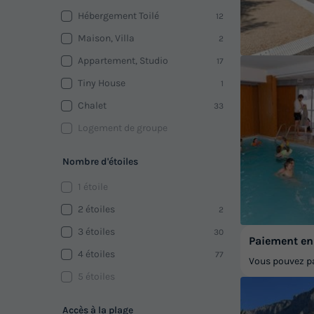
Hébergement Toilé
12
Maison, Villa
2
Appartement, Studio
17
Tiny House
1
Chalet
33
Logement de groupe
Nombre d'étoiles
1 étoile
2 étoiles
2
3 étoiles
30
Paiement en 
4 étoiles
77
Vous pouvez pa
5 étoiles
Accès à la plage