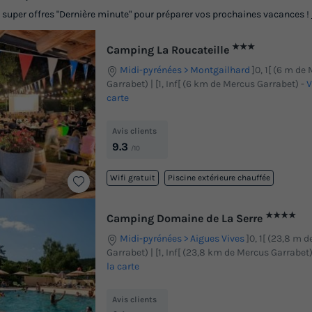
s super offres "Dernière minute" pour préparer vos prochaines vacances !
★★★
Camping La Roucateille
Midi-pyrénées
Montgailhard
]0, 1[ (6 m de
Garrabet) | [1, Inf[ (6 km de Mercus Garrabet)
-
V
carte
Avis clients
9.3
/10
Wifi gratuit
Piscine extérieure chauffée
★★★★
Camping Domaine de La Serre
Midi-pyrénées
Aigues Vives
]0, 1[ (23,8 m 
Garrabet) | [1, Inf[ (23,8 km de Mercus Garrabet
la carte
Avis clients