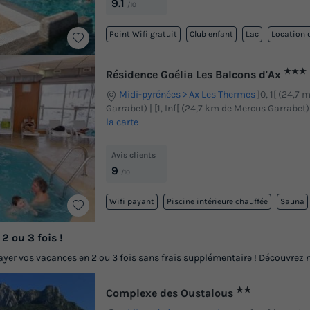
9.1
/10
Point Wifi gratuit
Club enfant
Lac
Location 
★★★
Résidence Goélia Les Balcons d'Ax
Midi-pyrénées
Ax Les Thermes
]0, 1[ (24,7
Garrabet) | [1, Inf[ (24,7 km de Mercus Garrabet)
la carte
Avis clients
9
/10
Wifi payant
Piscine intérieure chauffée
Sauna
2 ou 3 fois !
yer vos vacances en 2 ou 3 fois sans frais supplémentaire !
Découvrez n
★★
Complexe des Oustalous