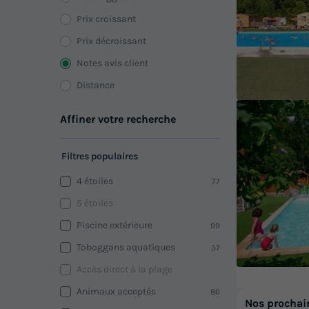
Prix croissant
Prix décroissant
Notes avis client
Distance
Affiner votre recherche
Filtres populaires
4 étoiles
77
5 étoiles
Piscine extérieure
99
Toboggans aquatiques
37
Accès direct à la plage
Animaux acceptés
86
Nos prochai