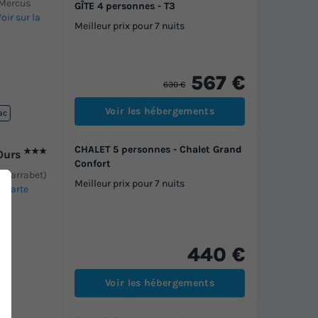
e Mercus
GÎTE 4 personnes - T3
oir sur la
Meilleur prix pour 7 nuits
567 €
630 €
Voir les hébergements
ac
CHALET 5 personnes - Chalet Grand
★★★
'Ours
Confort
us Garrabet)
Meilleur prix pour 7 nuits
a carte
440 €
Voir les hébergements