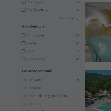
Montagne
64
Rivière ou lac
40
Voir plus
Aux alentours
Équitation
68
Pêche
60
Golf
7
Randonnée
78
Eco-responsabilité
Clef verte
11
Ecolabel
Proche d'une gare (20km)
62
Qualidog