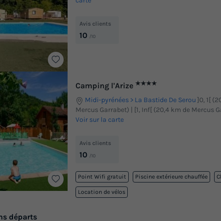
carte
Avis clients
10
/10
★★★★
Camping l'Arize
Midi-pyrénées
La Bastide De Serou
]0, 1[ (
Mercus Garrabet) | [1, Inf[ (20,4 km de Mercus G
Voir sur la carte
Avis clients
10
/10
Point Wifi gratuit
Piscine extérieure chauffée
C
Location de vélos
ns départs