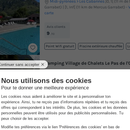
Midi-pyrénées
Les Cabannes
]0, 1[ (11 m d
Garrabet) | [1, Inf[ (11 km de Mercus Garrabet)
-
V
carte
Avis clients
9
/10
Point Wifi gratuit
Piscine extérieure chauffée
L
Camping Village de Chalets Le Pas de l
Midi-pyrénées
Aston
]0, 1[ (12,1 m de Merc
| [1, Inf[ (12,1 km de Mercus Garrabet)
-
Voir sur l
Avis clients
8.9
/10