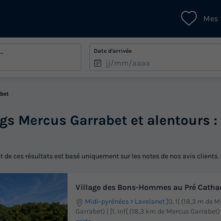
Mes 
Date d'arrivée
..
bet
ngs
Mercus Garrabet
et alentours :
 de ces résultats est basé uniquement sur les notes de nos avis clients.
Village des Bons-Hommes au Pré Catha
Midi-pyrénées
Lavelanet
]0, 1[ (18,3 m de 
Garrabet) | [1, Inf[ (18,3 km de Mercus Garrabet)