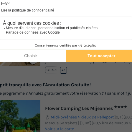
★★★★
Camping des Grottes
Midi-pyrénées
Alliat
]0, 1[ (7,8 m de Mercus
[1, Inf[ (7,8 km de Mercus Garrabet)
-
Voir sur la
Avis clients
8.8
/10
Wifi gratuit
Piscine extérieure chauffée
Piscine intérieure chauffée
Toboggan aquatique
Club enfant
+ 1
prit tranquille avec l'Annulation Gratuite !
programme ? Annulez gratuitement votre réservation (1) sans motif jusq
★★★★
Flower Camping Les Mijeannes
Midi-pyrénées
Rieux De Pelleport
]0, 1[ (20
Mercus Garrabet) | [1, Inf[ (20,5 km de Mercus G
Voir sur la carte