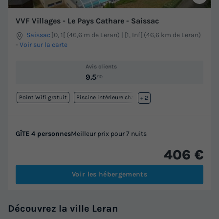
VVF Villages - Le Pays Cathare - Saissac
Saissac
]0, 1[ (46,6 m de Leran) | [1, Inf[ (46,6 km de Leran)
-
Voir sur la carte
Avis clients
9.5
/10
Point Wifi gratuit
Piscine intérieure chauffée
+ 2
GÎTE 4 personnes
Meilleur prix pour 7 nuits
406 €
Voir les hébergements
Découvrez la ville Leran