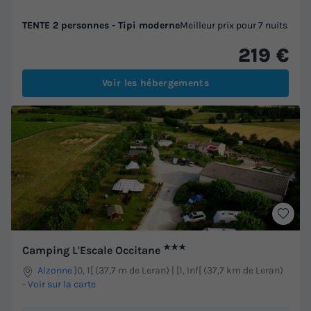
TENTE 2 personnes - Tipi moderne
Meilleur prix pour 7 nuits
219 €
Voir les hébergements
★★★
Camping L'Escale Occitane
Alzonne
]0, 1[ (37,7 m de Leran) | [1, Inf[ (37,7 km de Leran)
-
Voir sur la carte