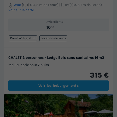
Axat
]0, 1[ (34,5 m de Leran) | [1, Inf[ (34,5 km de Leran)
-
Voir sur la carte
Avis clients
10
/10
Point Wifi gratuit
Location de vélos
CHALET 2 personnes - Lodge Bois sans sanitaires 16m2
Meilleur prix pour 7 nuits
315 €
Voir les hébergements