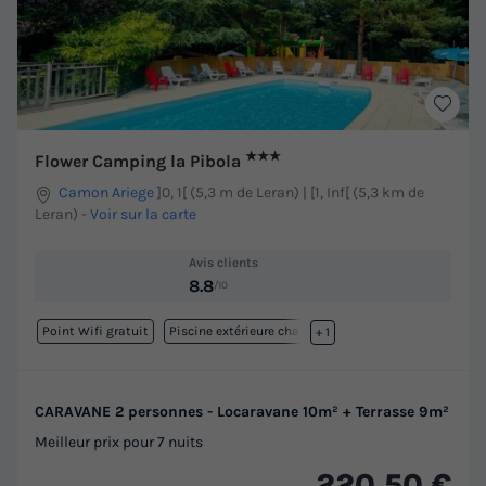
★★★
Flower Camping la Pibola
Camon Ariege
]0, 1[ (5,3 m de Leran) | [1, Inf[ (5,3 km de
Leran)
-
Voir sur la carte
Avis clients
8.8
/10
Point Wifi gratuit
Piscine extérieure chauffée
+ 1
CARAVANE 2 personnes - Locaravane 10m² + Terrasse 9m²
Meilleur prix pour 7 nuits
220,50 €