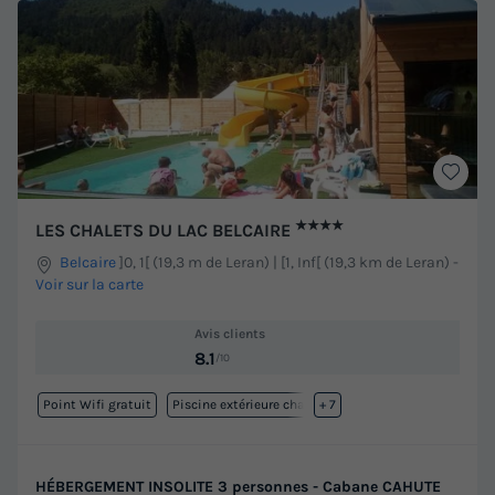
★★★★
LES CHALETS DU LAC BELCAIRE
Belcaire
]0, 1[ (19,3 m de Leran) | [1, Inf[ (19,3 km de Leran)
-
Voir sur la carte
Avis clients
8.1
/10
Point Wifi gratuit
Piscine extérieure chauffée
+ 7
HÉBERGEMENT INSOLITE 3 personnes - Cabane CAHUTE