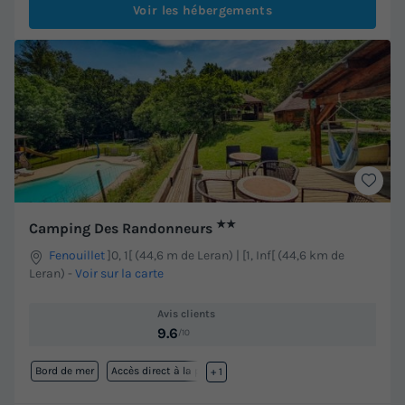
Voir les hébergements
★★
Camping Des Randonneurs
Fenouillet
]0, 1[ (44,6 m de Leran) | [1, Inf[ (44,6 km de
Leran)
-
Voir sur la carte
Avis clients
9.6
/10
Bord de mer
Accès direct à la plage
+ 1