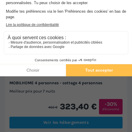
★★★★
Camping du Lac
Foix
]0, 1[ (23,9 m de Leran) | [1, Inf[ (23,9 km de Leran)
-
Voir sur la carte
Avis clients
8.2
/10
Wifi gratuit
Location de vélos
MOBILHOME 4 personnes - cottage 4 personnes
Meilleur prix pour 7 nuits
-30%
323,40 €
462 €
d'économie
Voir les hébergements