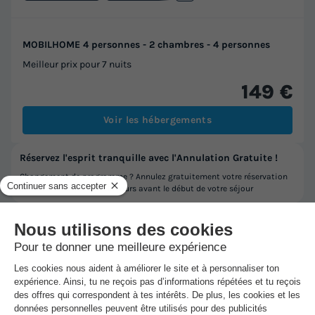
MOBILHOME 4 personnes - 2 chambres - 4 personnes
Meilleur prix pour 7 nuits
149 €
Voir les hébergements
Réservez l'esprit tranquille avec l'Annulation Gratuite !
Changement de programme ? Annulez gratuitement votre réservation
(1) sans motif jusqu'à 30 jours avant le début de votre séjour