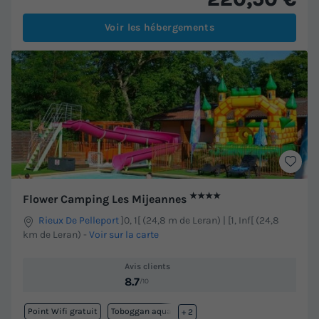
Voir les hébergements
★★★★
Flower Camping Les Mijeannes
Rieux De Pelleport
]0, 1[ (24,8 m de Leran) | [1, Inf[ (24,8
km de Leran)
-
Voir sur la carte
Avis clients
8.7
/10
Point Wifi gratuit
Toboggan aquatique
+ 2