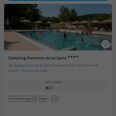
★★★★
Camping Domaine de La Serre
Aigues Vives
]0, 1[ (3,2 m de Leran) | [1, Inf[ (3,2 km de
Leran)
-
Voir sur la carte
Avis clients
9.1
/10
Point Wifi gratuit
Club enfant
+ 2