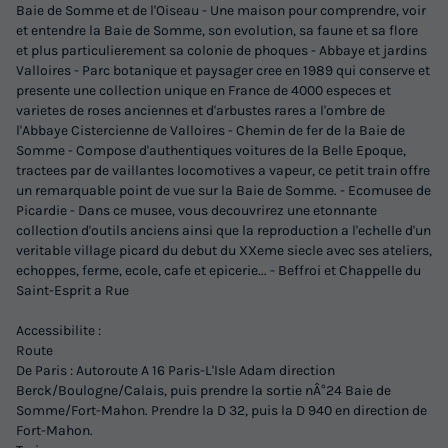
Baie de Somme et de l'Oiseau - Une maison pour comprendre, voir
et entendre la Baie de Somme, son evolution, sa faune et sa flore
et plus particulierement sa colonie de phoques - Abbaye et jardins
Valloires - Parc botanique et paysager cree en 1989 qui conserve et
presente une collection unique en France de 4000 especes et
varietes de roses anciennes et d'arbustes rares a l'ombre de
l'Abbaye Cistercienne de Valloires - Chemin de fer de la Baie de
Somme - Compose d'authentiques voitures de la Belle Epoque,
tractees par de vaillantes locomotives a vapeur, ce petit train offre
un remarquable point de vue sur la Baie de Somme. - Ecomusee de
Picardie - Dans ce musee, vous decouvrirez une etonnante
collection d'outils anciens ainsi que la reproduction a l'echelle d'un
veritable village picard du debut du XXeme siecle avec ses ateliers,
echoppes, ferme, ecole, cafe et epicerie... - Beffroi et Chappelle du
Saint-Esprit a Rue
Accessibilite :
Route
De Paris : Autoroute A 16 Paris-L'Isle Adam direction
Berck/Boulogne/Calais, puis prendre la sortie nÂ°24 Baie de
Somme/Fort-Mahon. Prendre la D 32, puis la D 940 en direction de
Fort-Mahon.