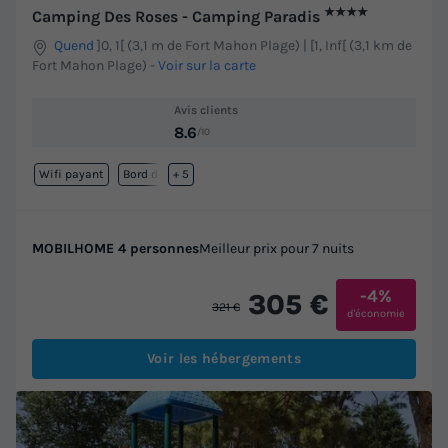
★★★★
Camping Des Roses - Camping Paradis
Quend
]0, 1[ (3,1 m de Fort Mahon Plage) | [1, Inf[ (3,1 km de
Fort Mahon Plage)
-
Voir sur la carte
Avis clients
8.6
/10
Wifi payant
Bord de mer
+ 5
MOBILHOME 4 personnes
Meilleur prix pour 7 nuits
-4%
305 €
321 €
d'économie
Voir les hébergements