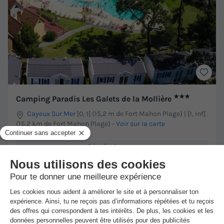
★★★
Camping Paradis Les Galets de la Mollière
Cayeux Sur Mer
]0, 1[ (15,2 m de Fort Mahon Plage) | [1, Inf[
(15,2 km de Fort Mahon Plage)
-
Voir sur la carte
Avis clients
8.7
/10
Wifi payant
Piscine extérieure chauffée
+ 1
MOBILHOME 4 personnes - 4 places