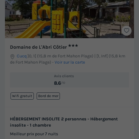
★★★
Domaine de L'Abri Côtier
Cucq
]0, 1[ (15,8 m de Fort Mahon Plage) | [1, Inf[ (15,8 km
de Fort Mahon Plage)
-
Voir sur la carte
Avis clients
8.6
/10
Wifi gratuit
Bord de mer
HÉBERGEMENT INSOLITE 2 personnes - Hébergement
insolite - 1 chambre
Meilleur prix pour 7 nuits