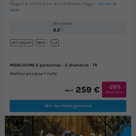
Plage) | [1, Inf[ (17,6 km de Fort Mahon Plage)
-
Voir sur la
carte
Avis clients
8.5
/10
Wifi payant
Bord de mer
+ 2
MOBILHOME 6 personnes - 3 chambres - TV
Meilleur prix pour 7 nuits
-28%
259 €
361 €
d'économie
Voir les hébergements