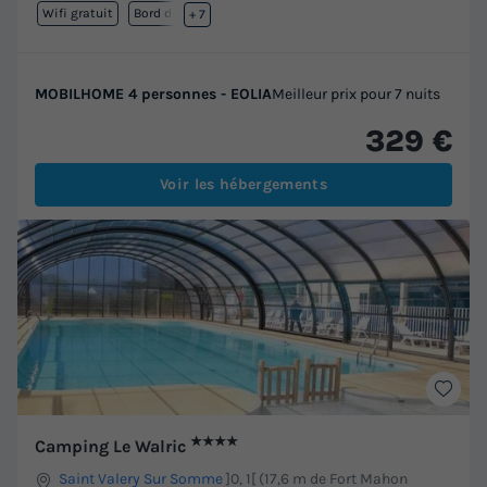
Wifi gratuit
Bord de mer
+ 7
MOBILHOME 4 personnes - EOLIA
Meilleur prix pour 7 nuits
329 €
Voir les hébergements
★★★★
Camping Le Walric
Saint Valery Sur Somme
]0, 1[ (17,6 m de Fort Mahon