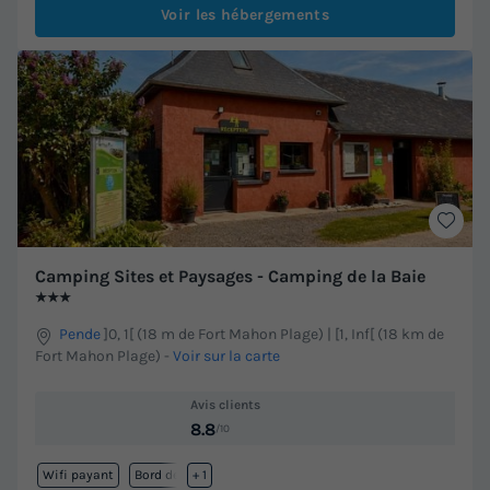
Voir les hébergements
Camping Sites et Paysages - Camping de la Baie
★★★
Pende
]0, 1[ (18 m de Fort Mahon Plage) | [1, Inf[ (18 km de
Fort Mahon Plage)
-
Voir sur la carte
Avis clients
8.8
/10
Wifi payant
Bord de mer
+ 1