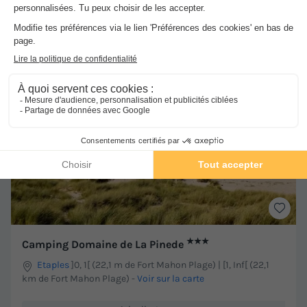
Meilleur prix pour 7 nuits
-21%
233 €
296 €
d'économie
Voir les hébergements
★★★
Camping Domaine de La Pinede
Etaples
]0, 1[ (22,1 m de Fort Mahon Plage) | [1, Inf[ (22,1
km de Fort Mahon Plage)
-
Voir sur la carte