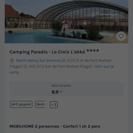
★★★★
Camping Paradis - La Croix L'abbé
Saint Valery Sur Somme
]0, 1[ (17,5 m de Fort Mahon
Plage) | [1, Inf[ (17,5 km de Fort Mahon Plage)
-
Voir sur la
carte
Avis clients
8.9
/10
Wifi payant
Bord de mer
+ 3
MOBILHOME 2 personnes - Confort 1 ch 2 pers