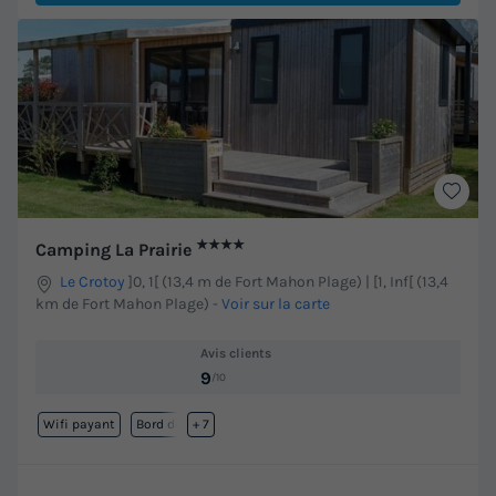
★★★★
Camping La Prairie
Le Crotoy
]0, 1[ (13,4 m de Fort Mahon Plage) | [1, Inf[ (13,4
km de Fort Mahon Plage)
-
Voir sur la carte
Avis clients
9
/10
Wifi payant
Bord de mer
+ 7