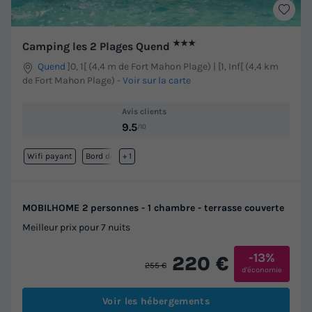
★★★
Camping les 2 Plages Quend
Quend
]0, 1[ (4,4 m de Fort Mahon Plage) | [1, Inf[ (4,4 km
de Fort Mahon Plage)
-
Voir sur la carte
Avis clients
9.5
/10
Wifi payant
Bord de mer
+ 1
MOBILHOME 2 personnes - 1 chambre - terrasse couverte
Meilleur prix pour 7 nuits
-13%
220 €
255 €
d'économie
Voir les hébergements