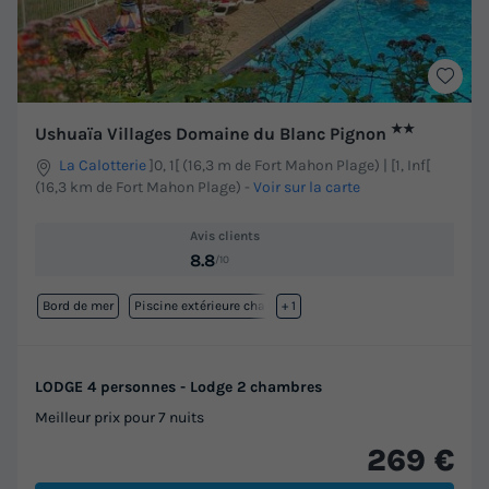
★★
Ushuaïa Villages Domaine du Blanc Pignon
La Calotterie
]0, 1[ (16,3 m de Fort Mahon Plage) | [1, Inf[
(16,3 km de Fort Mahon Plage)
-
Voir sur la carte
Avis clients
8.8
/10
Bord de mer
Piscine extérieure chauffée
+ 1
LODGE 4 personnes - Lodge 2 chambres
Meilleur prix pour 7 nuits
269 €