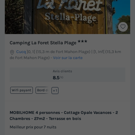
★★★
Camping La Foret Stella Plage
Cucq
]0, 1[ (15,3 m de Fort Mahon Plage) | [1, Inf[ (15,3 km
de Fort Mahon Plage)
-
Voir sur la carte
Avis clients
8.5
/10
Wifi payant
Bord de mer
+ 1
MOBILHOME 4 personnes - Cottage Opale Vacances - 2
Chambres - 27m2 - Terrasse en bois
Meilleur prix pour 7 nuits