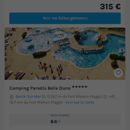
315 €
Voir les hébergements
★★★★★
Camping Paradis Belle Dune
Berck Sur Mer
]0, 1[ (9,7 m de Fort Mahon Plage) | [1, Inf[
(9,7 km de Fort Mahon Plage)
-
Voir sur la carte
Avis clients
8.6
/10