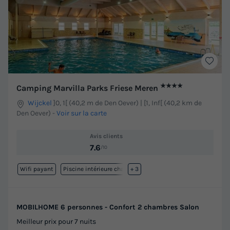
★★★★
Camping Marvilla Parks Friese Meren
Wijckel
]0, 1[ (40,2 m de Den Oever) | [1, Inf[ (40,2 km de
Den Oever)
-
Voir sur la carte
Avis clients
7.6
/10
Wifi payant
Piscine intérieure chauffée
+ 3
MOBILHOME 6 personnes - Confort 2 chambres Salon
Meilleur prix pour 7 nuits