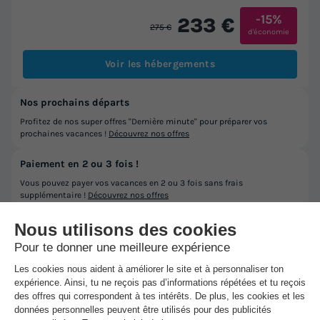
-15%
233 €
275 €
d'économie
Voir les hébergements
Nos prochains départs
Profitez de nos super offres "Dernière minute" pour préparer vos
prochaines vacances !
Découvrez nos offres
Paiement en 2 ou 3 fois !
Vous pouvez payer vos vacances en 2 ou 3 fois sans frais
supplémentaire !
Découvrez nos offres
Réservez l'esprit tranquille avec l'Annulation Gratuite !
Changement de programme ? Annulez gratuitement votre réservation
(1) sans motif jusqu'à 30 jours avant le début de votre séjour
Découvrez la ville Den Oever