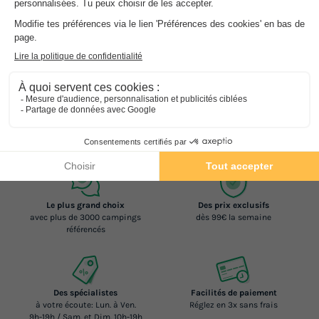
Découvrez ci-dessous la sélection de campings réalisée par nos
experts et réservez vos vacances au meilleur prix grâce à nos
réductions exclusives jusqu'à -60% !
Que vous soyez à la recherche d'un camping calme à la campagne
ou d'un camping familial avec parc aquatique, vous trouverez
forcément le camping idéal pour vos prochaines vacances grâce à
notre large choix d'offres.
Le plus grand choix
Des prix exclusifs
avec plus de 3000 campings
dès 99€ la semaine
référencés
Des spécialistes
Facilités de paiement
à votre écoute: Lun. à Ven.
Réglez en 3x sans frais
9h-19h / Sam. et Dim. 10h-19h