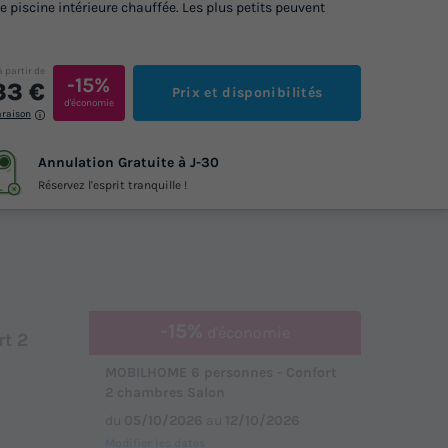
 piscine intérieure chauffée. Les plus petits peuvent
à partir de
-15%
33 €
Prix et disponibilités
d'économie
araison
Annulation Gratuite à J-30
Réservez l'esprit tranquille !
-15%
d'économie
t 2
MOBILHOME 6 personnes - Confort
2 chambres Salon
du
05/10/2026
au
12/10/2026
Modifier les dates