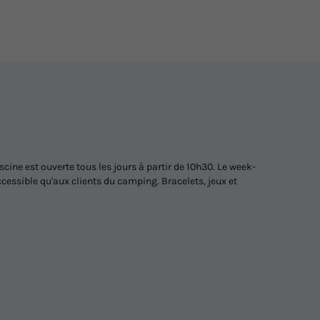
448 €
336 €
Prix de comparaison
Voir les logements
-24%
d'économie
t | 3
lim.
MOBILHOME 6 personnes - Comfort
| 3 Ch. | 6 Pers. | Terrasse Lounge |
ine est ouverte tous les jours à partir de 10h30. Le week-
Clim.
ccessible qu'aux clients du camping. Bracelets, jeux et
du
12/09/2026
au
19/09/2026
Modifier les dates
Meilleur prix pour 7 nuits
e
483 €
364 €
Prix de comparaison
Voir les logements