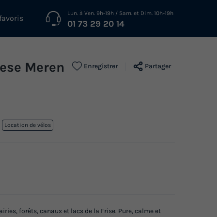
Lun. à Ven. 9h-19h / Sam. et Dim. 10h-19h
favoris
01 73 29 20 14
iese Meren
Enregistrer
Partager
Location de vélos
iries, forêts, canaux et lacs de la Frise. Pure, calme et