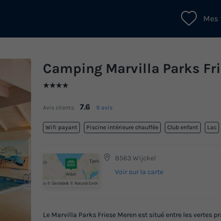
Mes 
Camping Marvilla Parks Fr
★★★★
7.6
Avis clients
9 avis
Wifi payant
Piscine intérieure chauffée
Club enfant
Lac
8563 Wijckel
Voir sur la carte
Le Marvilla Parks Friese Meren est situé entre les vertes pra