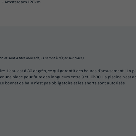
- Amsterdam 126km
Congélateur
Réfrigérateur
+ 2
En savoir plus
MOBILHOME 6 personnes - Comfor
Ch. | 6 Pers. | Terrasse Lounge | C
et sont à titre indicatif, ils seront à régler sur place)
Annulation gratuite
. L'eau est à 30 degrés, ce qui garantit des heures d'amusement ! La pisc
r une place pour faire des longueurs entre 9 et 10h30. La piscine n'est a
Surface
Adultes
Chambres
e bonnet de bain n'est pas obligatoire et les shorts sont autorisés.
35m²
6
3
Terrasse couverte
Animaux autorisés *
Cafetièr
Congélateur
Réfrigérateur
+ 2
En savoir plus