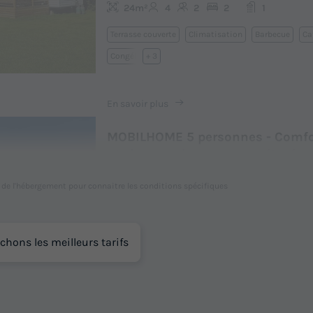
24m²
4
2
2
1
Terrasse couverte
Climatisation
Barbecue
Ca
Congélateur
+ 3
En savoir plus
MOBILHOME 5 personnes - Comfor
Ch. | 5 Pers. | Terrasse surélevée
Annulation gratuite
l de l'hébergement pour connaitre les conditions spécifiques
Surface
Adultes
Chambres
Salle de bain
32m²
5
2
1
chons les meilleurs tarifs
Terrasse semi-couverte
Animaux autorisés *
Caf
Congélateur
Réfrigérateur
+ 2