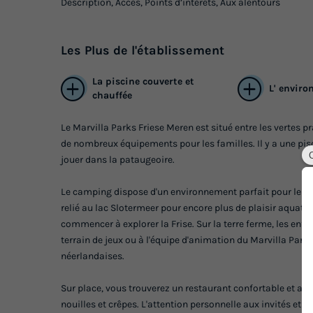
Description, Accès, Points d’intérêts, Aux alentours
Les
Plus
de l'établissement
La piscine couverte et
L' envir
chauffée
Le Marvilla Parks Friese Meren est situé entre les vertes pra
de nombreux équipements pour les familles. Il y a une pisc
jouer dans la pataugeoire.
Le camping dispose d'un environnement parfait pour le vél
relié au lac Slotermeer pour encore plus de plaisir aquat
commencer à explorer la Frise. Sur la terre ferme, les enf
terrain de jeux ou à l'équipe d'animation du Marvilla Pa
néerlandaises.
Sur place, vous trouverez un restaurant confortable et abo
nouilles et crêpes. L'attention personnelle aux invités e