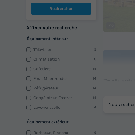
Rechercher
1/10
Affiner votre recherche
Équipement intérieur
Télévision
5
Climatisation
8
Cafetière
14
Four, Micro-ondes
14
*Consulter le détai
Réfrigérateur
14
Congélateur, Freezer
14
Nous recher
Lave-vaisselle
4
1/5
Équipement extérieur
Barbecue, Plancha
6