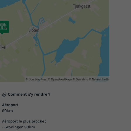
Annulation gratuite
Surface
Adultes
Enfants
Chambres
Salle de bain
32m²
6
2
3
1
Terrasse semi-couverte
Animaux autorisés *
Caf
Congélateur
Réfrigérateur
+ 2
En savoir plus
MOBILHOME 6 personnes - Comfor
Ch. | 6 Pers. | Terrasse Lounge | 1
Comment s'y rendre ?
Annulation gratuite
Aéroport
90km
Surface
Adultes
Chambres
Salle de bain
35m²
6
3
1
Aéroport le plus proche :
- Groningen 90km
Terrasse couverte
Animaux autorisés *
Cafetièr