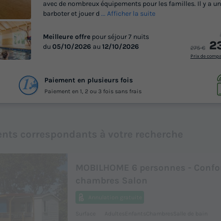
avec de nombreux équipements pour les familles. Il y a une
barboter et jouer d
... Afficher la suite
Meilleure offre
pour séjour 7 nuits
2
du
05/10/2026
au
12/10/2026
275 €
Prix de comp
 15
Paiement en plusieurs fois
otos
Paiement en 1, 2 ou 3 fois sans frais
nts correspondants à votre recherche
MOBILHOME 6 personnes - Confor
chambres Salon
Annulation gratuite
Surface
Adultes
Enfants
Chambres
Salle de bain