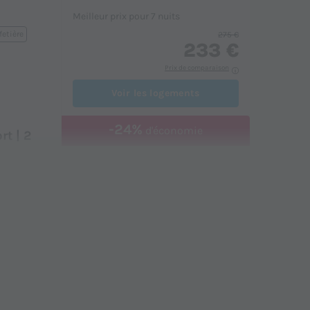
Meilleur prix pour 7 nuits
fetière
275 €
233 €
Prix de comparaison
Voir les logements
-24%
d'économie
t | 2
MOBILHOME 5 personnes - Comfort
| 2 Ch. | 5 Pers. | Terrasse surélevée
du
24/10/2026
au
31/10/2026
Modifier les dates
Meilleur prix pour 7 nuits
etière
350 €
266 €
Prix de comparaison
Voir les logements