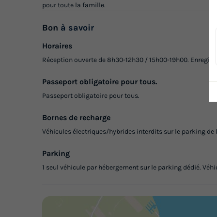
pour toute la famille.
Bon
à savoir
Horaires
Réception ouverte de 8h30-12h30 / 15h00-19h00. Enregistr
Passeport obligatoire pour tous.
Passeport obligatoire pour tous.
Bornes de recharge
Véhicules électriques/hybrides interdits sur le parking de
Parking
1 seul véhicule par hébergement sur le parking dédié. Véhi