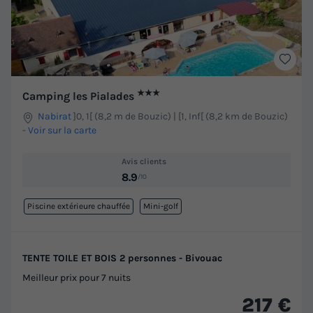
★★★
Camping les Pialades
Nabirat
]0, 1[ (8,2 m de Bouzic) | [1, Inf[ (8,2 km de Bouzic)
-
Voir sur la carte
Avis clients
8.9
/10
Piscine extérieure chauffée
Mini-golf
TENTE TOILE ET BOIS 2 personnes - Bivouac
Meilleur prix pour 7 nuits
217 €