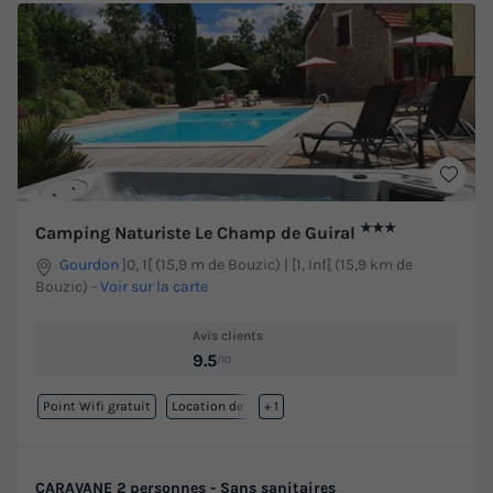
★★★
Camping Naturiste Le Champ de Guiral
Gourdon
]0, 1[ (15,9 m de Bouzic) | [1, Inf[ (15,9 km de
Bouzic)
-
Voir sur la carte
Avis clients
9.5
/10
Point Wifi gratuit
Location de vélos
+ 1
CARAVANE 2 personnes - Sans sanitaires