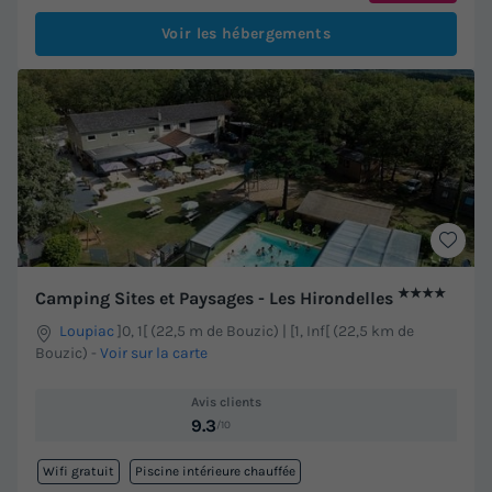
Voir les hébergements
★★★★
Camping Sites et Paysages - Les Hirondelles
Loupiac
]0, 1[ (22,5 m de Bouzic) | [1, Inf[ (22,5 km de
Bouzic)
-
Voir sur la carte
Avis clients
9.3
/10
Wifi gratuit
Piscine intérieure chauffée