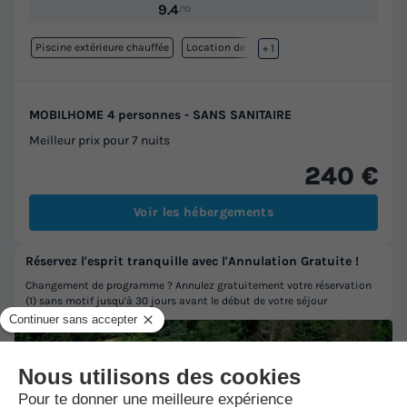
9.4
/10
Piscine extérieure chauffée
Location de vélos
+ 1
MOBILHOME 4 personnes - SANS SANITAIRE
Meilleur prix pour 7 nuits
240 €
Voir les hébergements
Réservez l'esprit tranquille avec l'Annulation Gratuite !
Changement de programme ? Annulez gratuitement votre réservation
(1) sans motif jusqu'à 30 jours avant le début de votre séjour