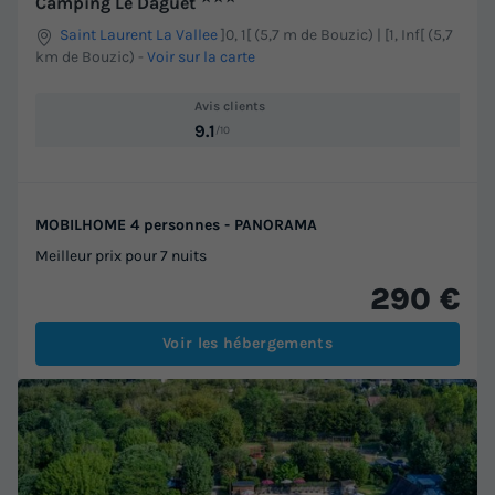
Camping Le Daguet
Saint Laurent La Vallee
]0, 1[ (5,7 m de Bouzic) | [1, Inf[ (5,7
km de Bouzic)
-
Voir sur la carte
Avis clients
9.1
/10
MOBILHOME 4 personnes - PANORAMA
Meilleur prix pour 7 nuits
290 €
Voir les hébergements