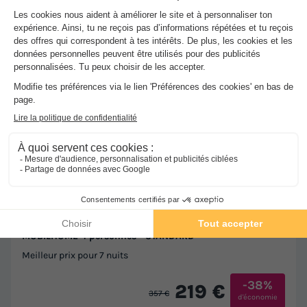
★★★
Flower Camping les Nauves
Belves
]0, 1[ (19 m de Bouzic) | [1, Inf[ (19 km de Bouzic)
-
Voir sur la carte
Avis clients
9.3
/10
Point Wifi gratuit
Piscine extérieure chauffée
+ 1
MOBILHOME 4 personnes - STANDARD
Meilleur prix pour 7 nuits
-38%
219 €
357 €
d'économie