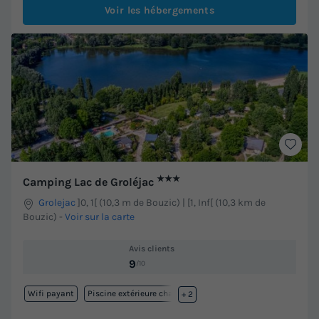
Voir les hébergements
★★★
Camping Lac de Groléjac
Grolejac
]0, 1[ (10,3 m de Bouzic) | [1, Inf[ (10,3 km de
Bouzic)
-
Voir sur la carte
Avis clients
9
/10
Wifi payant
Piscine extérieure chauffée
+ 2