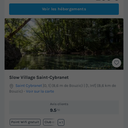
Voir les hébergements
Slow Village Saint-Cybranet
Saint Cybranet
]0, 1[ (8,6 m de Bouzic) | [1, Inf[ (8,6 km de
Bouzic)
-
Voir sur la carte
Avis clients
9.5
/10
Point Wifi gratuit
Club enfant
+ 1