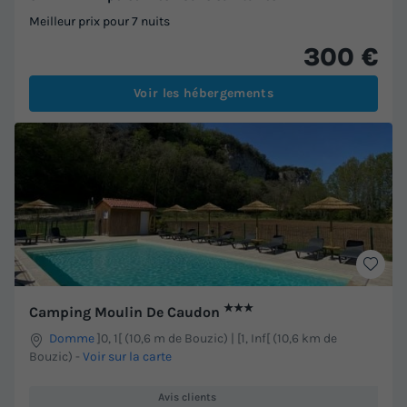
Meilleur prix pour 7 nuits
300 €
Voir les hébergements
★★★
Camping Moulin De Caudon
Domme
]0, 1[ (10,6 m de Bouzic) | [1, Inf[ (10,6 km de
Bouzic)
-
Voir sur la carte
Avis clients