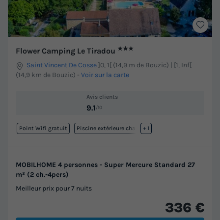
★★★
Flower Camping Le Tiradou
Saint Vincent De Cosse
]0, 1[ (14,9 m de Bouzic) | [1, Inf[
(14,9 km de Bouzic)
-
Voir sur la carte
Avis clients
9.1
/10
Point Wifi gratuit
Piscine extérieure chauffée
+ 1
MOBILHOME 4 personnes - Super Mercure Standard 27
m² (2 ch.-4pers)
Meilleur prix pour 7 nuits
336 €