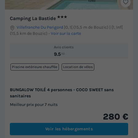
★★★
Camping La Bastide
Villefranche Du Perigord
]0, 1[ (15,5 m de Bouzic) | [1, Inf[
(15,5 km de Bouzic)
-
Voir sur la carte
Avis clients
9.5
/10
Piscine extérieure chauffée
Location de vélos
BUNGALOW TOILÉ 4 personnes - COCO SWEET sans
sanitaires
Meilleur prix pour 7 nuits
280 €
Voir les hébergements