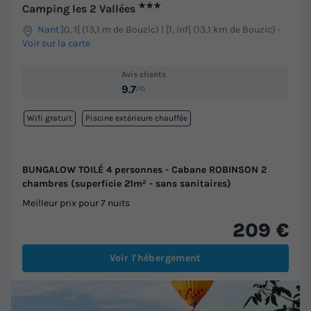
★★★
Camping les 2 Vallées
Nant
]0, 1[ (13,1 m de Bouzic) | [1, Inf[ (13,1 km de Bouzic)
-
Voir sur la carte
Avis clients
9.7
/10
Wifi gratuit
Piscine extérieure chauffée
BUNGALOW TOILÉ 4 personnes - Cabane ROBINSON 2
chambres (superficie 21m² - sans sanitaires)
Meilleur prix pour 7 nuits
209 €
Voir l'hébergement