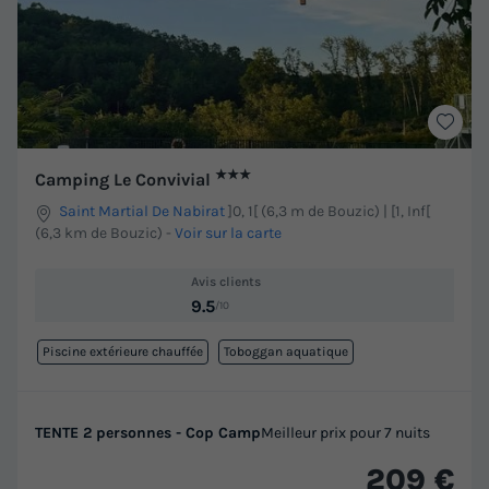
★★★
Camping Le Convivial
Saint Martial De Nabirat
]0, 1[ (6,3 m de Bouzic) | [1, Inf[
(6,3 km de Bouzic)
-
Voir sur la carte
Avis clients
9.5
/10
Piscine extérieure chauffée
Toboggan aquatique
TENTE 2 personnes - Cop Camp
Meilleur prix pour 7 nuits
209 €