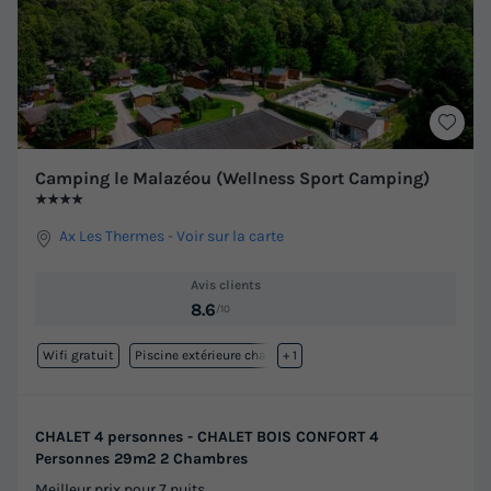
Camping le Malazéou (Wellness Sport Camping)
★★★★
Ax Les Thermes
-
Voir sur la carte
Avis clients
8.6
/10
Wifi gratuit
Piscine extérieure chauffée
+ 1
CHALET 4 personnes - CHALET BOIS CONFORT 4
Personnes 29m2 2 Chambres
Meilleur prix pour 7 nuits