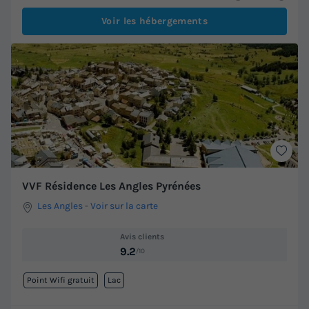
Voir les hébergements
VVF Résidence Les Angles Pyrénées
Les Angles
-
Voir sur la carte
Avis clients
9.2
/10
Point Wifi gratuit
Lac