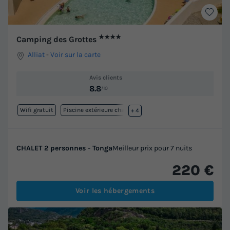
★★★★
Camping des Grottes
Alliat
-
Voir sur la carte
Avis clients
8.8
/10
Wifi gratuit
Piscine extérieure chauffée
+ 4
CHALET 2 personnes - Tonga
Meilleur prix pour 7 nuits
220 €
Voir les hébergements