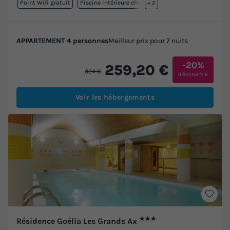
Point Wifi gratuit
Piscine intérieure chauffée
+ 2
APPARTEMENT 4 personnes
Meilleur prix pour 7 nuits
-20%
259,20 €
324 €
d'économie
Voir les hébergements
★★★
Résidence Goélia Les Grands Ax