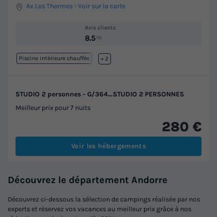
Ax Les Thermes
-
Voir sur la carte
Avis clients
8.5
/10
Piscine intérieure chauffée
Lac
+ 2
STUDIO 2 personnes - G/364_STUDIO 2 PERSONNES
Meilleur prix pour 7 nuits
280 €
Voir les hébergements
Découvrez le département Andorre
Découvrez ci-dessous la sélection de campings réalisée par nos
experts et réservez vos vacances au meilleur prix grâce à nos