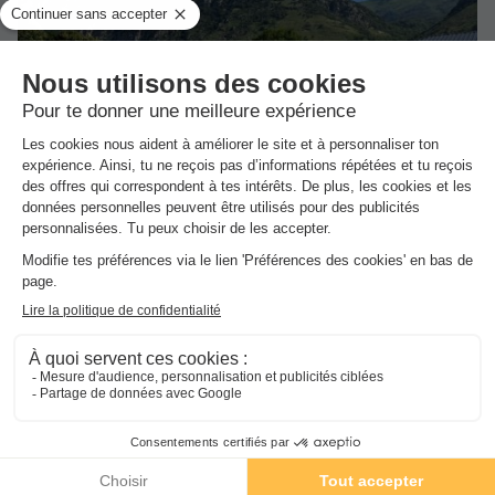
★★
Complexe des Oustalous
Les Cabannes
-
Voir sur la carte
Avis clients
9
/10
Point Wifi gratuit
Piscine extérieure chauffée
+ 1
GÎTE 4 personnes - T3
Meilleur prix pour 7 nuits