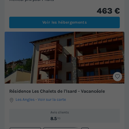
463 €
Voir les hébergements
Résidence Les Chalets de l'Isard - Vacancéole
Les Angles
-
Voir sur la carte
Avis clients
8.5
/10