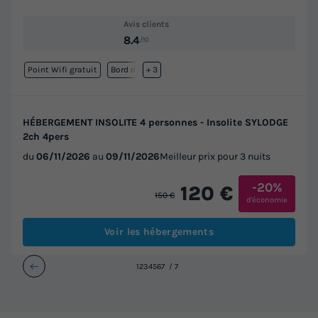
Avis clients
8.4
/10
Point Wifi gratuit
Bord de mer
+ 3
HÉBERGEMENT INSOLITE 4 personnes - Insolite SYLODGE
2ch 4pers
du
06/11/2026
au
09/11/2026
Meilleur prix pour 3 nuits
-20%
120 €
150 €
d'économie
Voir les hébergements
1
2
3
4
5
6
7