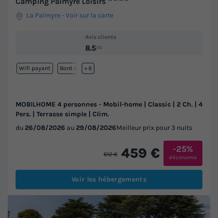
Camping Palmyre Loisirs
La Palmyre
-
Voir sur la carte
Avis clients
8.5
/10
Wifi payant
Bord de mer
+ 6
MOBILHOME 4 personnes - Mobil-home | Classic | 2 Ch. | 4
Pers. | Terrasse simple | Clim.
du
26/08/2026
au
29/08/2026
Meilleur prix pour 3 nuits
-25%
459 €
612 €
d'économie
Voir les hébergements