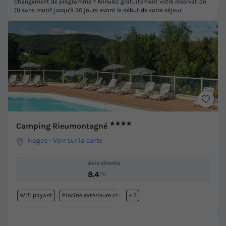
Changement de programme ? Annulez gratuitement votre réservation
(1) sans motif jusqu'à 30 jours avant le début de votre séjour
★★★★
Camping Rieumontagné
Nages
-
Voir sur la carte
Avis clients
8.4
/10
Wifi payant
Piscine extérieure chauffée
+ 3