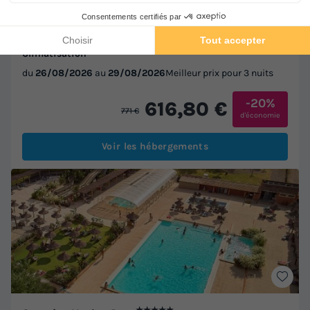
MOBILHOME 4 personnes - Premium | 2 Chambres | 4
Couchages | Terrasse Lounge | 1 Salle de bain |
Climatisation
du
26/08/2026
au
29/08/2026
Meilleur prix pour 3 nuits
-20%
616,80 €
771 €
d'économie
Voir les hébergements