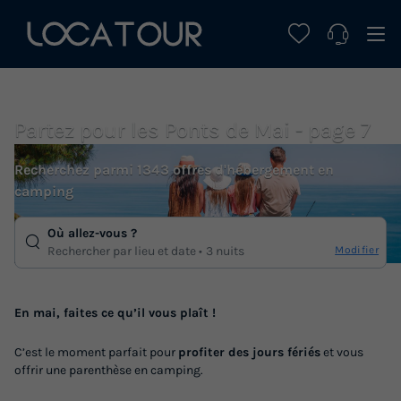
Partez pour les Ponts de Mai - page 7
Recherchez parmi 1343 offres d'hébergement en
camping
Où allez-vous ?
Modifier
Rechercher par lieu et date
3 nuits
En mai, faites ce qu’il vous plaît !
C’est le moment parfait pour
profiter des jours fériés
et vous
offrir une parenthèse en camping.