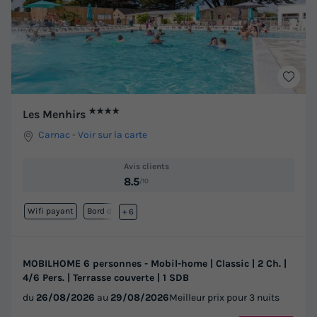
★★★★
Les Menhirs
Carnac
-
Voir sur la carte
Avis clients
8.5
/10
Wifi payant
Bord de mer
+ 6
MOBILHOME 6 personnes - Mobil-home | Classic | 2 Ch. |
4/6 Pers. | Terrasse couverte | 1 SDB
du
26/08/2026
au
29/08/2026
Meilleur prix pour 3 nuits