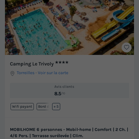
★★★★
Camping Le Trivoly
Torreilles
-
Voir sur la carte
Avis clients
8.5
/10
Wifi payant
Bord de mer
+ 5
MOBILHOME 6 personnes - Mobil-home | Comfort | 2 Ch. |
4/6 Pers. | Terrasse surélevée | Clim.