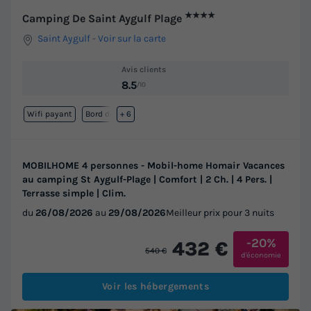
★★★★
Camping De Saint Aygulf Plage
Saint Aygulf
-
Voir sur la carte
Avis clients
8.5
/10
Wifi payant
Bord de mer
+ 6
MOBILHOME 4 personnes - Mobil-home Homair Vacances
au camping St Aygulf-Plage | Comfort | 2 Ch. | 4 Pers. |
Terrasse simple | Clim.
du
26/08/2026
au
29/08/2026
Meilleur prix pour 3 nuits
-20%
432 €
540 €
d'économie
Voir les hébergements