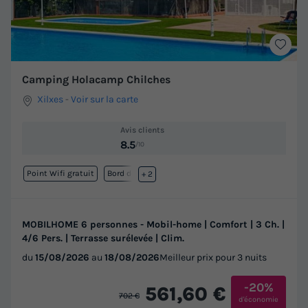
Camping Holacamp Chilches
Xilxes
-
Voir sur la carte
Avis clients
8.5
/10
Point Wifi gratuit
Bord de mer
+ 2
MOBILHOME 6 personnes - Mobil-home | Comfort | 3 Ch. |
4/6 Pers. | Terrasse surélevée | Clim.
du
15/08/2026
au
18/08/2026
Meilleur prix pour 3 nuits
-20%
561,60 €
702 €
d'économie