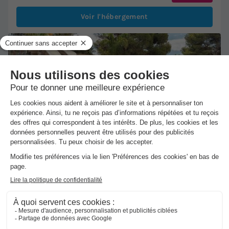
Voir l'hébergement
★★★★
Camping El Garrofer
Sitges
-
Voir sur la carte
Avis clients
8.5
/10
Point Wifi gratuit
Bord de mer
+ 1