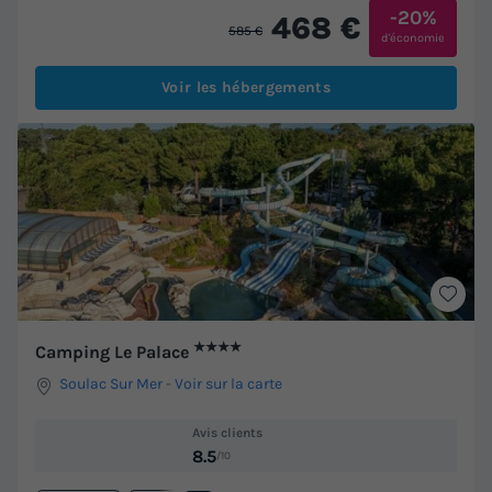
-20%
468 €
585 €
d'économie
Voir les hébergements
★★★★
Camping Le Palace
Soulac Sur Mer
-
Voir sur la carte
Avis clients
8.5
/10