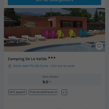
Voir les hébergements
★★★
Camping De La Vallée
Saint Jean Pla De Corts
-
Voir sur la carte
Avis clients
9.5
/10
Wifi payant
Piscine extérieure chauffée
+ 1