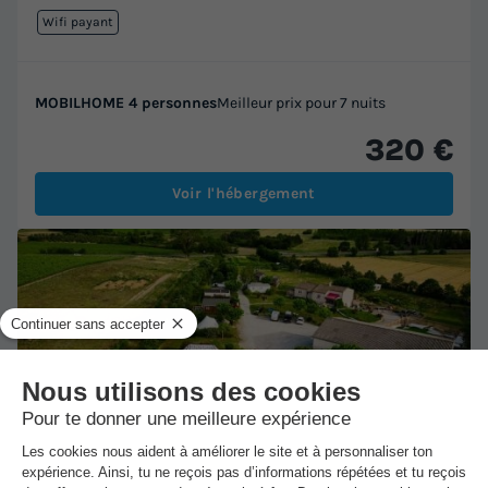
Wifi payant
MOBILHOME 4 personnes
Meilleur prix pour 7 nuits
320 €
Voir l'hébergement
★★★
Camping L'Escale Occitane
Alzonne
-
Voir sur la carte