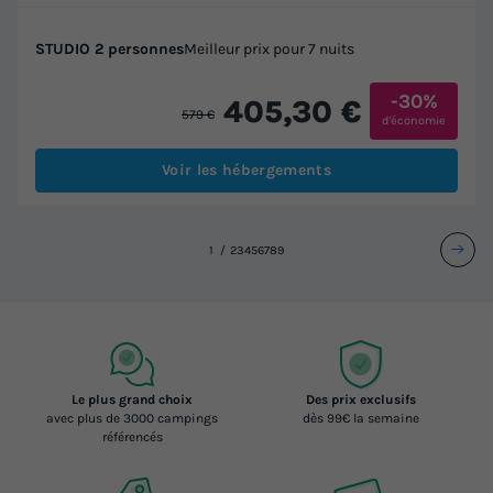
STUDIO 2 personnes
Meilleur prix pour 7 nuits
-30%
405,30 €
579 €
d'économie
Voir les hébergements
1
2
3
4
5
6
7
8
9
Le plus grand choix
Des prix exclusifs
avec plus de 3000 campings
dès 99€ la semaine
référencés