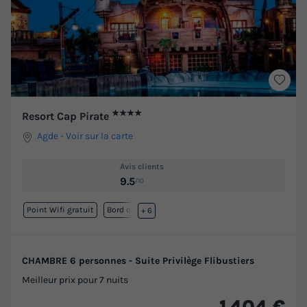
★★★★
Resort Cap Pirate
Agde
-
Voir sur la carte
Avis clients
9.5
/10
Point Wifi gratuit
Bord de mer
+ 6
CHAMBRE 6 personnes - Suite Privilège Flibustiers
Meilleur prix pour 7 nuits
1 404 €