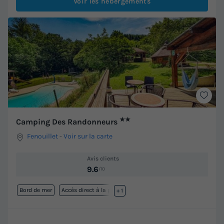
Voir les hébergements
★★
Camping Des Randonneurs
Fenouillet
-
Voir sur la carte
Avis clients
9.6
/10
Bord de mer
Accès direct à la plage
+ 1