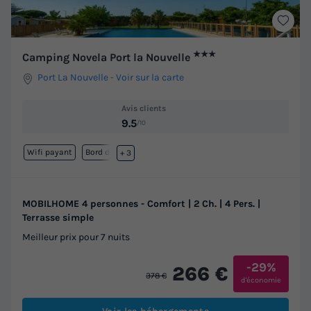
★★★
Camping Novela Port la Nouvelle
Port La Nouvelle
-
Voir sur la carte
Avis clients
9.5
/10
Wifi payant
Bord de mer
+ 3
MOBILHOME 4 personnes - Comfort | 2 Ch. | 4 Pers. |
Terrasse simple
Meilleur prix pour 7 nuits
-29%
266 €
378 €
d'économie