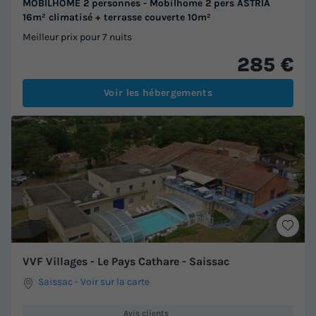
MOBILHOME 2 personnes - Mobilhome 2 pers ASTRIA
16m² climatisé + terrasse couverte 10m²
Meilleur prix pour 7 nuits
285 €
Voir les hébergements
VVF Villages - Le Pays Cathare - Saissac
Saissac
-
Voir sur la carte
Avis clients