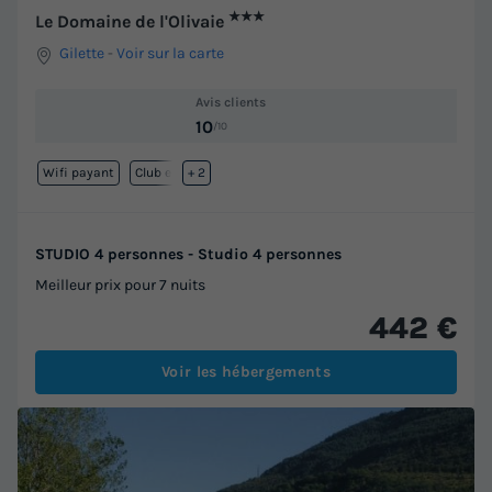
★★★
Le Domaine de l'Olivaie
Gilette
-
Voir sur la carte
Avis clients
10
/10
Wifi payant
Club enfant
+ 2
STUDIO 4 personnes - Studio 4 personnes
Meilleur prix pour 7 nuits
442 €
Voir les hébergements