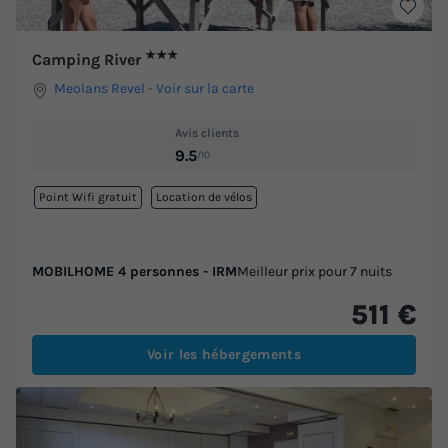
★★★
Camping River
Meolans Revel
-
Voir sur la carte
Avis clients
9.5
/10
Point Wifi gratuit
Location de vélos
MOBILHOME 4 personnes - IRM
Meilleur prix pour 7 nuits
511 €
Voir les hébergements