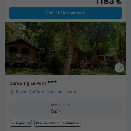
1 183 €
Voir l'hébergement
★★★
Camping Le Pont
Rivière Sur Tarn
-
Voir sur la carte
Avis clients
9.2
/10
Wifi gratuit
Piscine extérieure chauffée