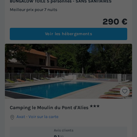
BUNGALOW TOILÉ 5 personnes - SANS SANITAIRES
Meilleur prix pour 7 nuits
290 €
Voir les hébergements
★★★
Camping le Moulin du Pont d'Alies
Axat
-
Voir sur la carte
Avis clients
9.1
/10