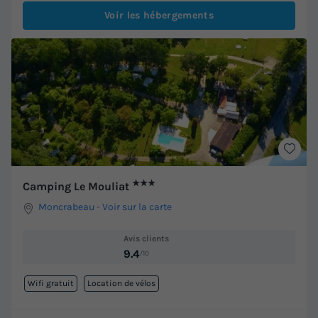
Voir les hébergements
★★★
Camping Le Mouliat
Moncrabeau
-
Voir sur la carte
Avis clients
9.4
/10
Wifi gratuit
Location de vélos