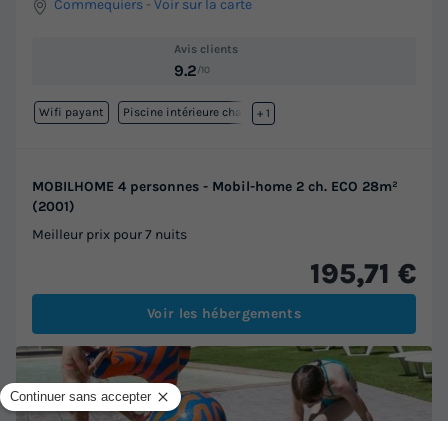
Commequiers
-
Voir sur la carte
Avis clients
9.2
/10
Wifi payant
Piscine intérieure chauffée
+ 1
MOBILHOME 4 personnes - Mobil-home 2 ch. ECO 28m²
(2001)
Meilleur prix pour 7 nuits
195,71 €
Voir les hébergements