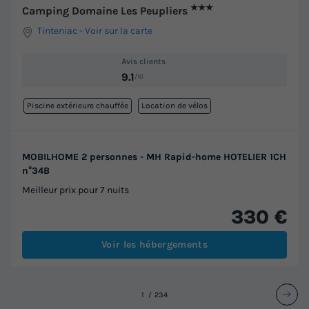
★★★
Camping Domaine Les Peupliers
Tinteniac
-
Voir sur la carte
Avis clients
9.1
/10
Piscine extérieure chauffée
Location de vélos
MOBILHOME 2 personnes - MH Rapid-home HOTELIER 1CH
n°34B
Meilleur prix pour 7 nuits
330 €
Voir les hébergements
1
2
3
4