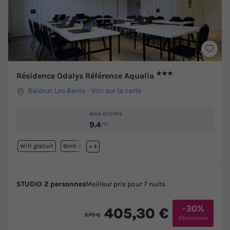
★★★
Résidence Odalys Référence Aqualia
Balaruc Les Bains
-
Voir sur la carte
Avis clients
9.4
/10
Wifi gratuit
Bord de mer
+ 4
STUDIO 2 personnes
Meilleur prix pour 7 nuits
-30%
405,30 €
579 €
d'économie