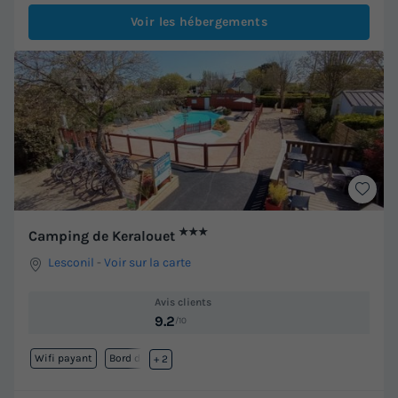
Voir les hébergements
★★★
Camping de Keralouet
Lesconil
-
Voir sur la carte
Avis clients
9.2
/10
Wifi payant
Bord de mer
+ 2