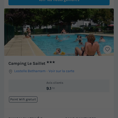
★★★
Camping Le Saillet
Lestelle Betharram
-
Voir sur la carte
Avis clients
9.1
/10
Point Wifi gratuit