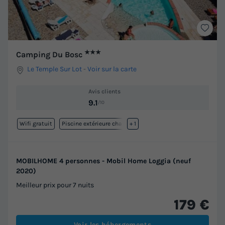
★★★
Camping Du Bosc
Le Temple Sur Lot
-
Voir sur la carte
Avis clients
9.1
/10
Wifi gratuit
Piscine extérieure chauffée
+ 1
MOBILHOME 4 personnes - Mobil Home Loggia (neuf
2020)
Meilleur prix pour 7 nuits
179 €
Voir les hébergements