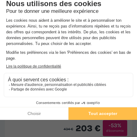
★★★
Camping La Garenne
Nefiach
-
Voir sur la carte
Avis clients
9.2
/10
Wifi payant
Piscine extérieure chauffée
+ 2
MOBILHOME 4 personnes - MH2 Confort* 27 m² + lit
double en 160, avec sanitaires
Meilleur prix pour 7 nuits
-53%
203 €
434 €
d'économie