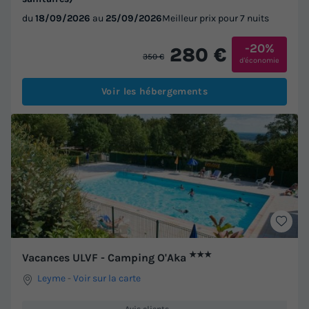
du
18/09/2026
au
25/09/2026
Meilleur prix pour 7 nuits
-20%
280 €
350 €
d'économie
Voir les hébergements
★★★
Vacances ULVF - Camping O'Aka
Leyme
-
Voir sur la carte
Avis clients