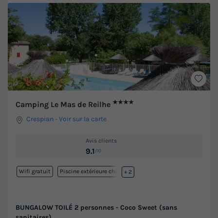
★★★★
Camping Le Mas de Reilhe
Crespian
-
Voir sur la carte
Avis clients
9.1
/10
Wifi gratuit
Piscine extérieure chauffée
+ 2
BUNGALOW TOILÉ 2 personnes - Coco Sweet (sans
sanitaires)