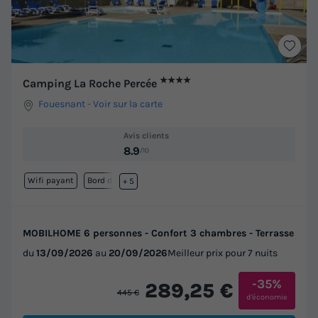
★★★★
Camping La Roche Percée
Fouesnant
-
Voir sur la carte
Avis clients
8.9
/10
Wifi payant
Bord de mer
+ 5
MOBILHOME 6 personnes - Confort 3 chambres - Terrasse
du
13/09/2026
au
20/09/2026
Meilleur prix pour 7 nuits
-35%
289,25 €
445 €
d'économie