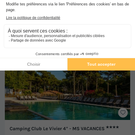
MOBILHOME 6 personnes - Essentiel 2ch 6p Signature
sans clim
du
15/10/2026
au
22/10/2026
Meilleur prix pour 7 nuits
-30%
269,50 €
385 €
d'économie
Voir les hébergements
★★★★
Camping Club Le Vivier 4* - MS VACANCES