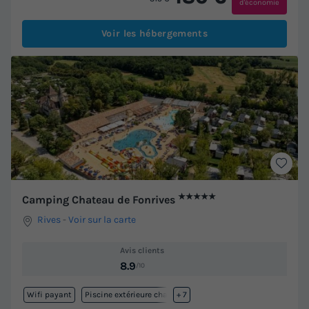
d'économie
Voir les hébergements
★★★★★
Camping Chateau de Fonrives
Rives
-
Voir sur la carte
Avis clients
8.9
/10
Wifi payant
Piscine extérieure chauffée
+ 7