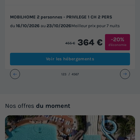
MOBILHOME 2 personnes - PRIVILEGE 1 CH 2 PERS
du
16/10/2026
au
23/10/2026
Meilleur prix pour 7 nuits
-20%
364 €
455 €
d'économie
Voir les hébergements
1
2
3
4
5
6
7
Nos offres
du moment