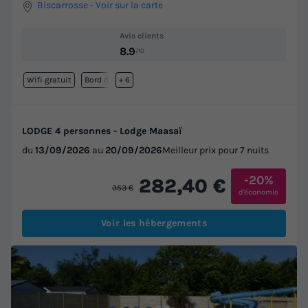
Biscarrosse
-
Voir sur la carte
Avis clients
8.9
/10
Wifi gratuit
Bord de mer
+ 6
LODGE 4 personnes - Lodge Maasaï
du
13/09/2026
au
20/09/2026
Meilleur prix pour 7 nuits
-20%
282,40 €
353 €
d'économie
Voir les hébergements