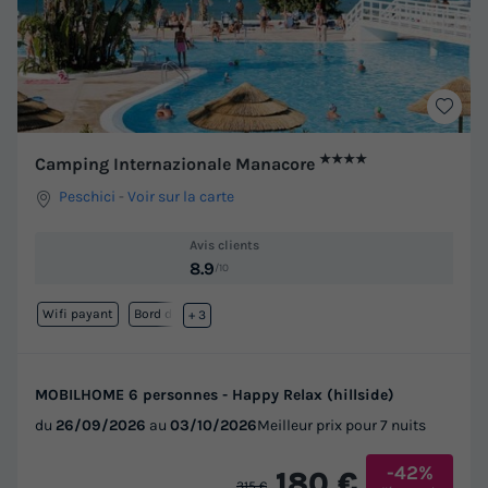
★★★★
Camping Internazionale Manacore
Peschici
-
Voir sur la carte
Avis clients
8.9
/10
Wifi payant
Bord de mer
+ 3
MOBILHOME 6 personnes - Happy Relax (hillside)
du
26/09/2026
au
03/10/2026
Meilleur prix pour 7 nuits
-42%
180 €
315 €