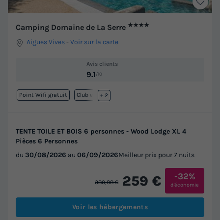
★★★★
Camping Domaine de La Serre
Aigues Vives
-
Voir sur la carte
Avis clients
9.1
/10
Point Wifi gratuit
Club enfant
+ 2
TENTE TOILE ET BOIS 6 personnes - Wood Lodge XL 4
Pièces 6 Personnes
du
30/08/2026
au
06/09/2026
Meilleur prix pour 7 nuits
-32%
259 €
380,88 €
d'économie
Voir les hébergements