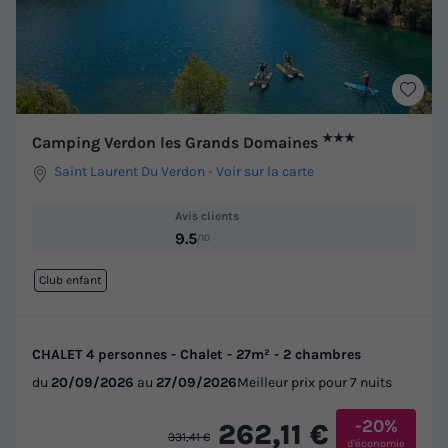
★★★
Camping Verdon les Grands Domaines
Saint Laurent Du Verdon
-
Voir sur la carte
Avis clients
9.5
/10
Club enfant
CHALET 4 personnes - Chalet - 27m² - 2 chambres
du
20/09/2026
au
27/09/2026
Meilleur prix pour 7 nuits
-20%
262,11 €
331,41 €
d'économie