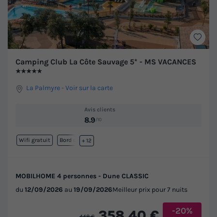
Camping Club La Côte Sauvage 5* - MS VACANCES
★★★★★
La Palmyre
-
Voir sur la carte
Avis clients
8.9
/10
Wifi gratuit
Bord de mer
+ 12
MOBILHOME 4 personnes - Dune CLASSIC
du
12/09/2026
au
19/09/2026
Meilleur prix pour 7 nuits
-20%
358,40 €
448 €