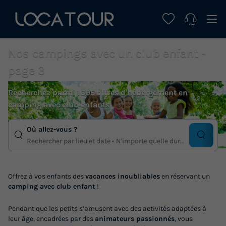
Nos campings avec un club enfant -
page 3
Recherchez parmi 1605 offres d'hébergement en
camping avec club enfants
Où allez-vous ?
Rechercher par lieu et date
N'importe quelle duree
Offrez à vos enfants des
vacances inoubliables
en réservant un
camping avec club enfant
!
Pendant que les petits s’amusent avec des activités adaptées à
leur âge, encadrées par des
animateurs passionnés
, vous