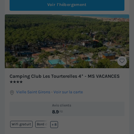
Voir l'hébergement
Camping Club Les Tourterelles 4* - MS VACANCES
★★★★
Vielle Saint Girons
-
Voir sur la carte
Avis clients
8.9
/10
Wifi gratuit
Bord de mer
+ 8