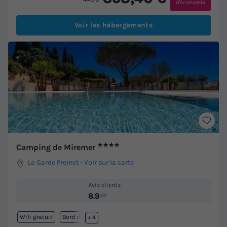
d'économie
Voir les hébergements
★★★★
Camping de Miremer
La Garde Freinet
-
Voir sur la carte
Avis clients
8.9
/10
Wifi gratuit
Bord de mer
+ 4