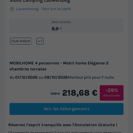
Siblu Camping Lauwersoog
Lauwersoog
-
Voir sur la carte
Avis clients
8.9
/10
Club enfant
Lac
+ 1
MOBILHOME 4 personnes - Mobil home Elégance 2
chambres terrasse
du
01/10/2026
au
08/10/2026
Meilleur prix pour 7 nuits
-29%
218,68 €
308 €
d'économie
Voir les hébergements
Réservez l'esprit tranquille avec l'Annulation Gratuite !
Changement de programme ? Annulez gratuitement votre réservation