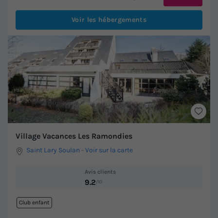
Voir les hébergements
Village Vacances Les Ramondies
Saint Lary Soulan
-
Voir sur la carte
Avis clients
9.2
/10
Club enfant