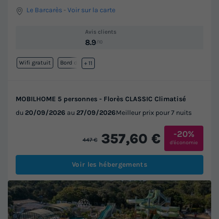
Le Barcarès
-
Voir sur la carte
Avis clients
8.9
/10
Wifi gratuit
Bord de mer
+ 11
MOBILHOME 5 personnes - Florès CLASSIC Climatisé
du
20/09/2026
au
27/09/2026
Meilleur prix pour 7 nuits
-20%
357,60 €
447 €
d'économie
Voir les hébergements