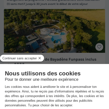
(1) sans motif jusqu'à 30 jours avant le début de votre séjour
Camping Siblu Bois de Bayadène Funpass inclus
★★★★
***
Piriac Sur Mer
-
Voir sur la carte
Avis clients
8.9
/10
Wifi payant
Piscine extérieure chauffée
+ 3