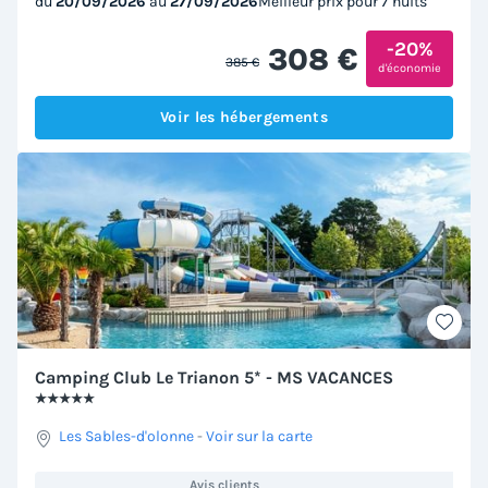
du
20/09/2026
au
27/09/2026
Meilleur prix pour 7 nuits
-20%
308 €
385 €
d'économie
Voir les hébergements
Camping Club Le Trianon 5* - MS VACANCES
★★★★★
Les Sables-d'olonne
-
Voir sur la carte
Avis clients