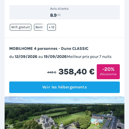
Avis clients
8.9
/10
Wifi gratuit
Bord de mer
+ 12
MOBILHOME 4 personnes - Dune CLASSIC
du
12/09/2026
au
19/09/2026
Meilleur prix pour 7 nuits
-20%
358,40 €
448 €
d'économie
Voir les hébergements