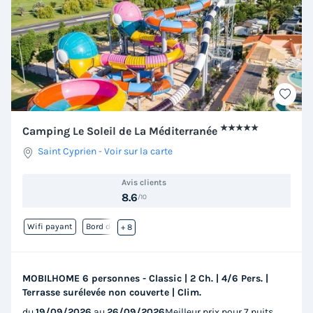
★★★★★
Camping Le Soleil de La Méditerranée
Saint Cyprien
-
Voir sur la carte
Avis clients
8.6
/10
Wifi payant
Bord de mer
+ 8
MOBILHOME 6 personnes - Classic | 2 Ch. | 4/6 Pers. |
Terrasse surélevée non couverte | Clim.
du
19/09/2026
au
26/09/2026
Meilleur prix pour 7 nuits