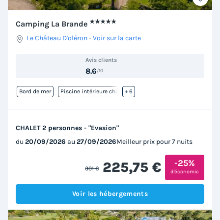
★★★★★
Camping La Brande
Le Château D'oléron
-
Voir sur la carte
Avis clients
8.6
/10
Bord de mer
Piscine intérieure chauffée
+ 6
CHALET 2 personnes - "Evasion"
du
20/09/2026
au
27/09/2026
Meilleur prix pour 7 nuits
-25%
225,75 €
301 €
d'économie
Voir les hébergements