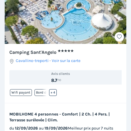
★★★★★
Camping Sant'Angelo
Cavallino-treporti
-
Voir sur la carte
Avis clients
8.7
/10
Wifi payant
Bord de mer
+ 4
MOBILHOME 4 personnes - Comfort | 2 Ch. | 4 Pers. |
Terrasse surélevée | Clim.
du
12/09/2026
au
19/09/2026
Meilleur prix pour 7 nuits