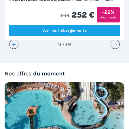
-26%
252 €
343 €
d'économie
Voir les hébergements
1
2
3
4
5
Nos offres
du moment