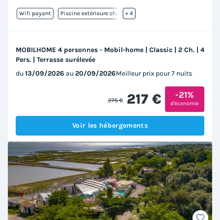
Wifi payant
Piscine extérieure chauffée
+ 4
MOBILHOME 4 personnes - Mobil-home | Classic | 2 Ch. | 4
Pers. | Terrasse surélevée
du
13/09/2026
au
20/09/2026
Meilleur prix pour 7 nuits
-21%
217 €
275 €
d'économie
Voir les hébergements