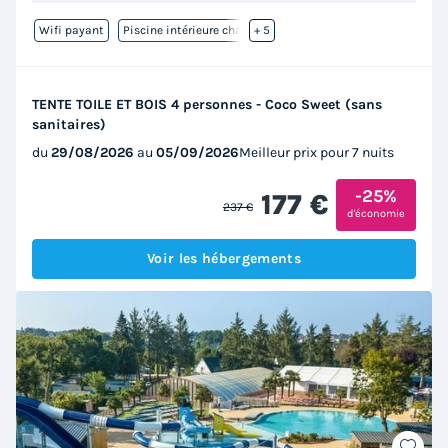
Wifi payant
Piscine intérieure chauffée
+ 5
TENTE TOILE ET BOIS 4 personnes - Coco Sweet (sans
sanitaires)
du
29/08/2026
au
05/09/2026
Meilleur prix pour 7 nuits
-25%
177 €
237 €
d'économie
Voir les hébergements