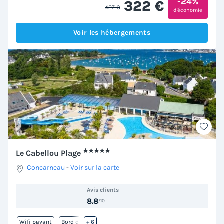
-24%
322 €
427 €
d'économie
Voir les hébergements
★★★★★
Le Cabellou Plage
Concarneau
-
Voir sur la carte
Avis clients
8.8
/10
Wifi payant
Bord de mer
+ 6