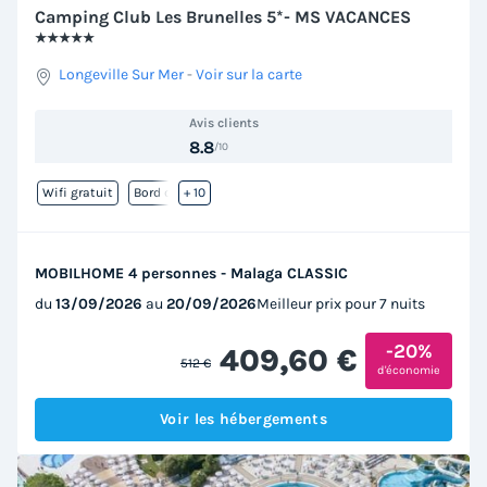
Camping Club Les Brunelles 5*- MS VACANCES
★★★★★
Longeville Sur Mer
-
Voir sur la carte
Avis clients
8.8
/10
Wifi gratuit
Bord de mer
+ 10
MOBILHOME 4 personnes - Malaga CLASSIC
du
13/09/2026
au
20/09/2026
Meilleur prix pour 7 nuits
-20%
409,60 €
512 €
d'économie
Voir les hébergements