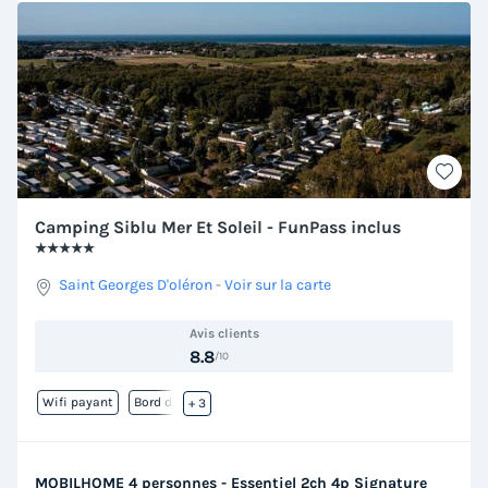
Camping Siblu Mer Et Soleil - FunPass inclus
★★★★★
Saint Georges D'oléron
-
Voir sur la carte
Avis clients
8.8
/10
Wifi payant
Bord de mer
+ 3
MOBILHOME 4 personnes - Essentiel 2ch 4p Signature