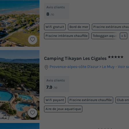
Avis clients
8
/10
Wifi gratuit
Bord de mer
Piscine extérieure cha
Piscine intérieure chauffée
Toboggan aquatique
+ 5
★★★★★
Camping Tikayan Les Cigales
Provence-alpes-côte D'azur
Le Muy
-
Voir s
Avis clients
7.9
/10
Wifi payant
Piscine extérieure chauffée
Club en
Aire de jeux aquatique