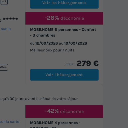
ffée
+ 7
Voir les hébergements
-28%
d'économie
★★★★★
co
 sur la
MOBILHOME 6 personnes - Confort
- 3 chambres
du
12/09/2026
au
19/09/2026
Meilleur prix pour 7 nuits
279 €
390 €
uffée
Voir l'hébergement
u'à 30 jours avant le début de votre séjour
-42%
d'économie
sur la carte
MOBILHOME 4 personnes -