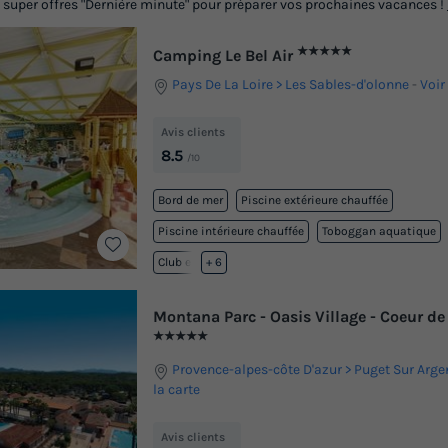
s super offres "Dernière minute" pour préparer vos prochaines vacances !
★★★★★
Camping Le Bel Air
Pays De La Loire
Les Sables-d'olonne
-
Voir
Avis clients
8.5
/10
Bord de mer
Piscine extérieure chauffée
Piscine intérieure chauffée
Toboggan aquatique
Club enfant
+ 6
Montana Parc - Oasis Village - Coeur de 
★★★★★
Provence-alpes-côte D'azur
Puget Sur Arge
la carte
Avis clients