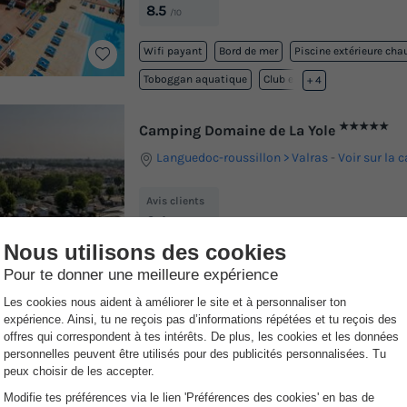
8.5
/10
Wifi payant
Bord de mer
Piscine extérieure cha
Toboggan aquatique
Club enfant
+ 4
★★★★★
Camping Domaine de La Yole
Languedoc-roussillon
Valras
-
Voir sur la c
Avis clients
8.4
/10
Wifi payant
Bord de mer
Piscine extérieure cha
Piscine intérieure chauffée
Toboggan aquatique
+ 5
2 ou 3 fois !
yer vos vacances en 2 ou 3 fois sans frais supplémentaire !
Découvrez n