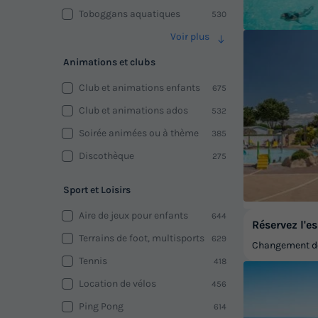
Toboggans aquatiques
530
Voir plus
Animations et clubs
Club et animations enfants
675
Club et animations ados
532
Soirée animées ou à thème
385
Discothèque
275
Sport et Loisirs
Aire de jeux pour enfants
644
Réservez l'es
Terrains de foot, multisports
629
Changement de 
Tennis
418
Location de vélos
456
Ping Pong
614