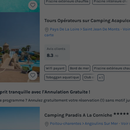
Piscine extérieure chauffée
Piscine intérieure chau
Tours Opérateurs sur Camping Acapul
Pays De La Loire
Saint Jean De Monts
-
Voir
carte
Avis clients
8.3
/10
Wifi payant
Bord de mer
Piscine extérieure cha
Toboggan aquatique
Club enfant
+ 1
prit tranquille avec l'Annulation Gratuite !
programme ? Annulez gratuitement votre réservation (1) sans motif jusq
★★★★★
Camping Paradis A La Corniche
Poitou-charentes
Angoulins Sur Mer
-
Voir 