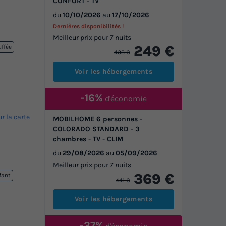
CONFORT - TV
du
10/10/2026
au
17/10/2026
Dernières disponibilités !
Meilleur prix pour 7 nuits
249 €
uffée
433 €
Voir les hébergements
-16%
d'économie
ur la carte
MOBILHOME 6 personnes -
COLORADO STANDARD - 3
chambres - TV - CLIM
du
29/08/2026
au
05/09/2026
Meilleur prix pour 7 nuits
369 €
fant
441 €
Voir les hébergements
-37%