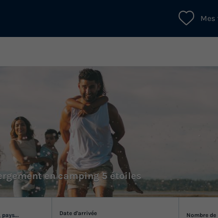
Mes 
ergement en camping 5 étoiles
Date d'arrivée
 pays...
Nombre de 