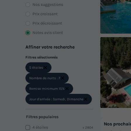
Nos suggestions
Prix croissant
Prix décroissant
Notes avis client
Affiner votre recherche
Filtres sélectionnés
5 étoiles
Nombre de nuits : 7
Remise minimum 15%
Jour d'arrivée : Samedi, Dimanche
Filtres populaires
Nos prochai
4 étoiles
+ 2804