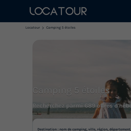
Locatour
Camping 5 étoiles
Camping 5 étoiles
Recherchez parmi 689 offres d'héb
Destination : nom de camping, ville, région, département,