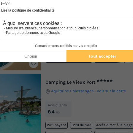
★★★★★
La Clape Village
Languedoc-roussillon
Agde
-
Voir sur la ca
Avis clients
8.4
/10
Wifi payant
Bord de mer
Accès direct à la plage
Piscine extérieure chauffée
Toboggan aquatique
+ 4
★★★★★
Camping Le Vieux Port
Aquitaine
Messanges
-
Voir sur la carte
Avis clients
8.4
/10
Wifi payant
Bord de mer
Accès direct à la plage