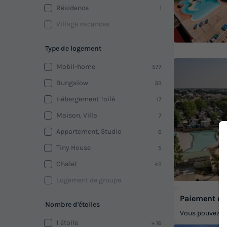
Résidence
1
Village vacances
Type de logement
Mobil-home
577
Bungalow
33
Hébergement Toilé
17
Maison, Villa
7
Appartement, Studio
6
Tiny House
5
Chalet
42
Logement de groupe
Paiement en 
Nombre d'étoiles
Vous pouvez pa
1 étoile
+ 16