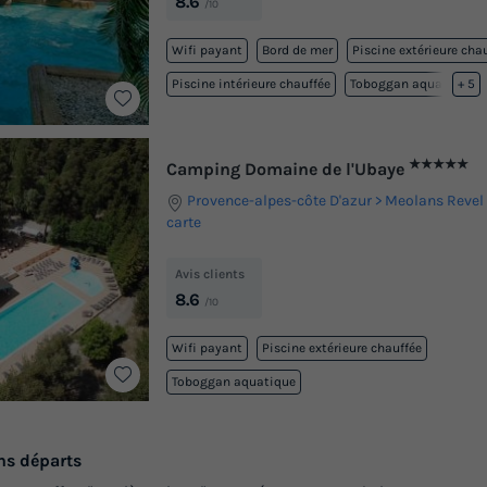
8.6
/10
Wifi payant
Bord de mer
Piscine extérieure cha
Piscine intérieure chauffée
Toboggan aquatique
+ 5
★★★★★
Camping Domaine de l'Ubaye
Provence-alpes-côte D'azur
Meolans Revel
carte
Avis clients
8.6
/10
Wifi payant
Piscine extérieure chauffée
Toboggan aquatique
ns départs