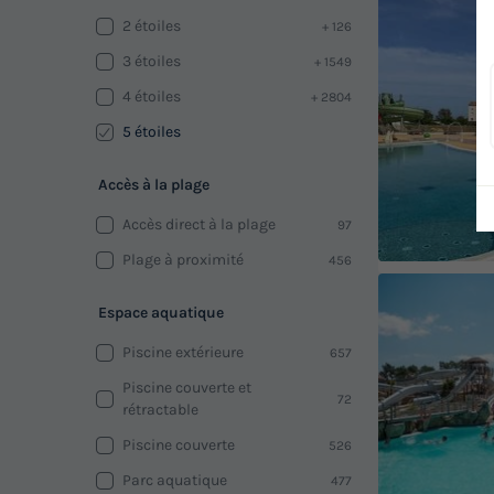
2 étoiles
+ 126
3 étoiles
+ 1549
4 étoiles
+ 2804
5 étoiles
Accès à la plage
Accès direct à la plage
97
Plage à proximité
456
Espace aquatique
Piscine extérieure
657
Piscine couverte et
72
rétractable
Piscine couverte
526
Parc aquatique
477