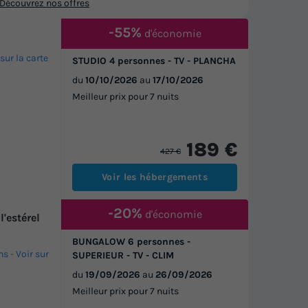
Découvrez nos offres
-55%
d'économie
 sur la carte
STUDIO 4 personnes - TV - PLANCHA
du
10/10/2026
au
17/10/2026
Meilleur prix pour 7 nuits
189 €
427 €
Voir les hébergements
-20%
d'économie
l'estérel
BUNGALOW 6 personnes -
ns
-
Voir sur
SUPERIEUR - TV - CLIM
du
19/09/2026
au
26/09/2026
Meilleur prix pour 7 nuits