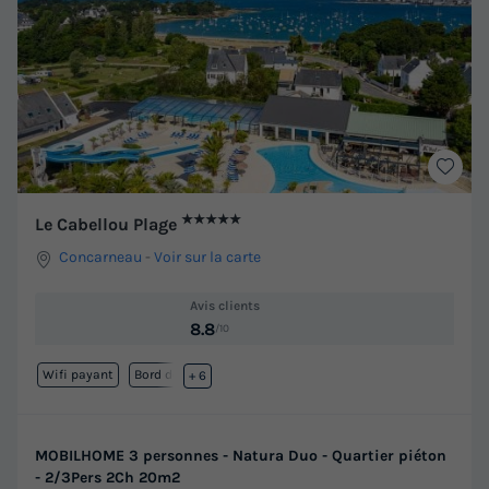
★★★★★
Le Cabellou Plage
Concarneau
-
Voir sur la carte
Avis clients
8.8
/10
Wifi payant
Bord de mer
+ 6
MOBILHOME 3 personnes - Natura Duo - Quartier piéton
- 2/3Pers 2Ch 20m2