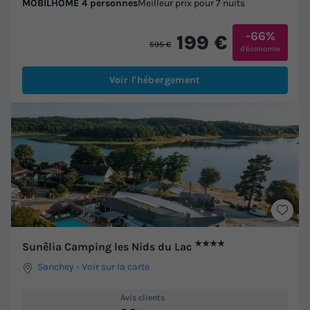
MOBILHOME 4 personnes
Meilleur prix pour 7 nuits
-66%
199 €
595 €
d'économie
Voir l'hébergement
★★★★
Sunêlia Camping les Nids du Lac
Sanchey
-
Voir sur la carte
Avis clients