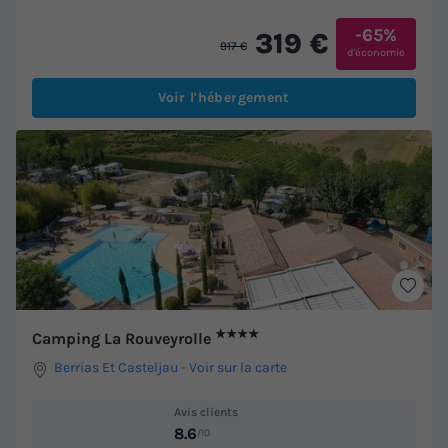
-65%
319 €
917 €
d'économie
Voir l'hébergement
★★★★
Camping La Rouveyrolle
Berrias Et Casteljau
-
Voir sur la carte
Avis clients
8.6
/10