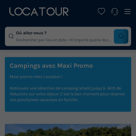
Où allez-vous ?
Rechercher par lieu et date
N'importe quelle duree
Campings avec Maxi Promo
Maxi promo chez Locatour !
Retrouvez une sélection de camping allant jusqu’à -60% de
réduction sur votre séjour. C’est le bon moment pour réserver
vos prochaines vacances en famille.