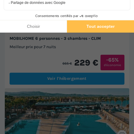
8.7
/10
Wifi payant
Bord de mer
+ 1
MOBILHOME 6 personnes - 3 chambres - CLIM
Meilleur prix pour 7 nuits
-65%
229 €
665 €
d'économie
Voir l'hébergement