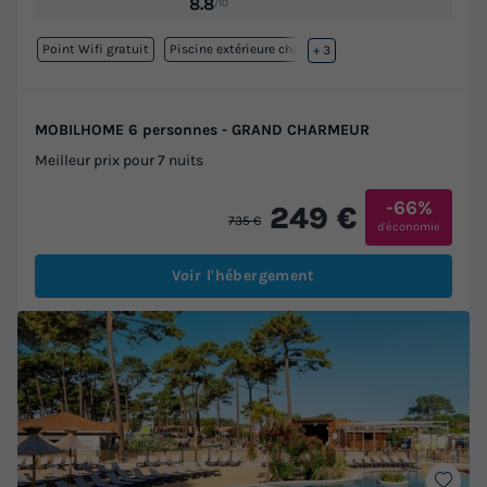
8.8
/10
Point Wifi gratuit
Piscine extérieure chauffée
+ 3
MOBILHOME 6 personnes - GRAND CHARMEUR
Meilleur prix pour 7 nuits
-66%
249 €
735 €
d'économie
Voir l'hébergement