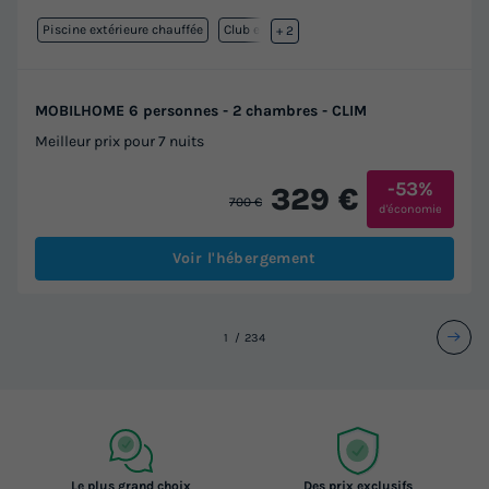
Piscine extérieure chauffée
Club enfant
+ 2
MOBILHOME 6 personnes - 2 chambres - CLIM
Meilleur prix pour 7 nuits
-53%
329 €
700 €
d'économie
Voir l'hébergement
1
2
3
4
Le plus grand choix
Des prix exclusifs