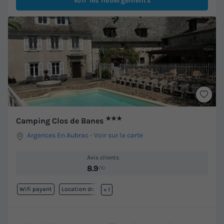
Voir les hébergements
★★★
Camping Clos de Banes
Argences En Aubrac
-
Voir sur la carte
Avis clients
8.9
/10
Wifi payant
Location de vélos
+ 1