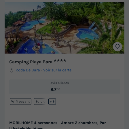
★★★★
Camping Playa Bara
Roda De Bara
-
Voir sur la carte
Avis clients
8.7
/10
Wifi payant
Bord de mer
+ 9
MOBILHOME 4 personnes - Ambre 2 chambres, Par
Lifestyle Holidays