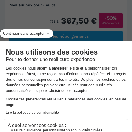
Meilleur prix pour 7 nuits
-50%
367,50 €
735 €
d'économie
Voir les hébergements
★★
Camping U pezzo
Saint Florent
-
Voir sur la carte
Avis clients