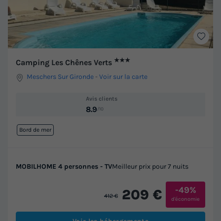
★★★
Camping Les Chênes Verts
Meschers Sur Gironde
-
Voir sur la carte
Avis clients
8.9
/10
Bord de mer
MOBILHOME 4 personnes - TV
Meilleur prix pour 7 nuits
-49%
209 €
412 €
d'économie