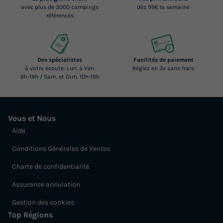
avec plus de 3000 campings
dès 99€ la semaine
référencés
Des spécialistes
Facilités de paiement
à votre écoute: Lun. à Ven.
Réglez en 3x sans frais
9h-19h / Sam. et Dim. 10h-19h
Vous et Nous
Aide
Conditions Générales de Ventes
Charte de confidentialité
Assurance annulation
Gestion des cookies
Top Régions