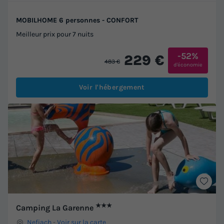
MOBILHOME 6 personnes - CONFORT
Meilleur prix pour 7 nuits
-52%
229 €
483 €
d'économie
Voir l'hébergement
★★★
Camping La Garenne
Nefiach
-
Voir sur la carte