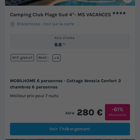
★★★★
Camping Club Plage Sud 4*- MS VACANCES
Biscarrosse
-
Voir sur la carte
Avis clients
8.8
/10
Wifi gratuit
Bord de mer
+ 6
MOBILHOME 6 personnes - Cottage Venezia Confort 3
chambres 6 personnes
Meilleur prix pour 7 nuits
-61%
280 €
727 €
d'économie
Voir l'hébergement