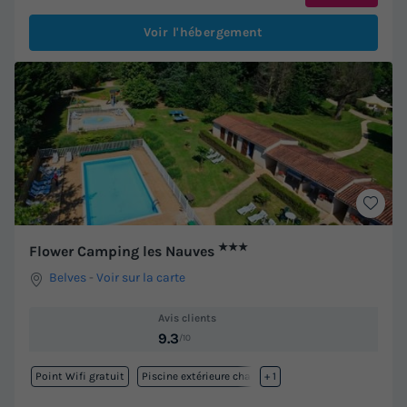
Voir l'hébergement
★★★
Flower Camping les Nauves
Belves
-
Voir sur la carte
Avis clients
9.3
/10
Point Wifi gratuit
Piscine extérieure chauffée
+ 1