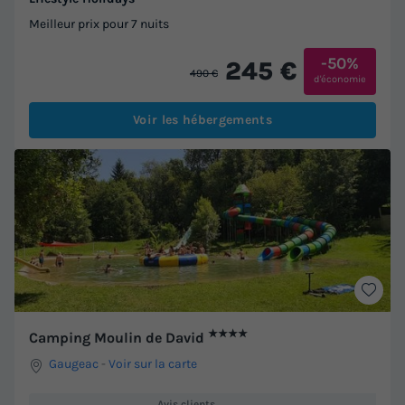
Meilleur prix pour 7 nuits
-50%
245 €
490 €
d'économie
Voir les hébergements
★★★★
Camping Moulin de David
Gaugeac
-
Voir sur la carte
Avis clients