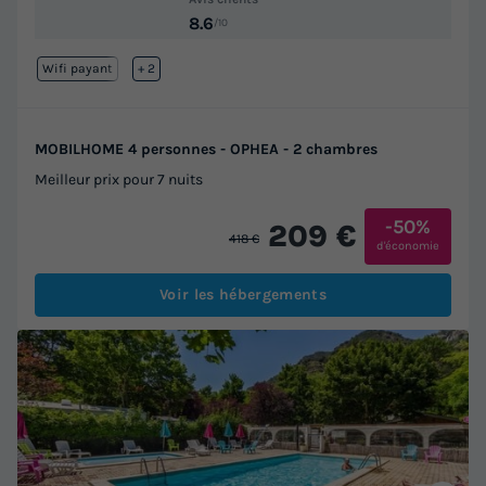
8.6
/10
Wifi payant
Lac
+ 2
MOBILHOME 4 personnes - OPHEA - 2 chambres
Meilleur prix pour 7 nuits
-50%
209 €
418 €
d'économie
Voir les hébergements