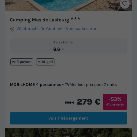
★★★
Camping Mas de Lastourg
Villefranche De Conflent
-
Voir sur la carte
Avis clients
8.6
/10
Wifi payant
Mini-golf
MOBILHOME 4 personnes - TV
Meilleur prix pour 7 nuits
-53%
279 €
595 €
d'économie
Voir l'hébergement