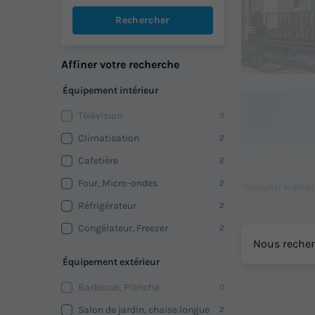
Rechercher
1/5
Affiner votre recherche
Équipement intérieur
Télévision
0
Climatisation
2
Cafetière
2
Four, Micro-ondes
2
*Consulter le détai
Réfrigérateur
2
Congélateur, Freezer
2
Nous recher
1/4
Équipement extérieur
Barbecue, Plancha
0
Salon de jardin, chaise longue
2