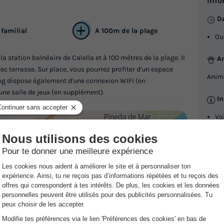
Info
Da
familial
A 100m de la plage
Ou
 station balnéaire de Calella et à 100 mètres de la plage. Il
A
 terrasse. Sur place, vous pourrez profiter d'un espace
Anim
ing dispose également d'une connexion WIFI (en
 une salle de jeux (en supplément).
I
Vo
No
em
NR