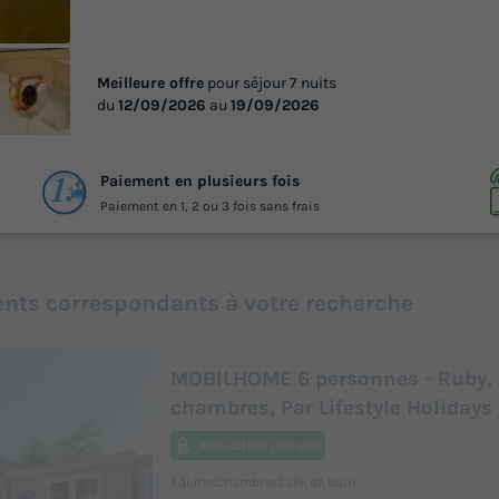
Meilleure offre
pour séjour 7 nuits
du
12/09/2026
au
19/09/2026
 41
Paiement en plusieurs fois
otos
Paiement en 1, 2 ou 3 fois sans frais
nts correspondants à votre recherche
MOBILHOME 6 personnes - Ruby,
chambres, Par Lifestyle Holidays
Annulation gratuite
Adultes
Chambres
Salle de bain