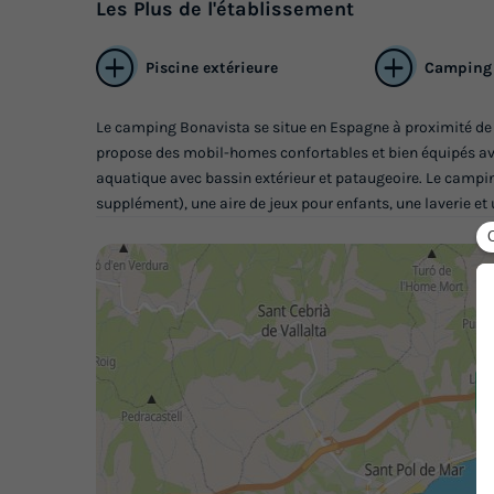
Les
Plus
de l'établissement
Piscine extérieure
Camping 
Le camping Bonavista se situe en Espagne à proximité de la
propose des mobil-homes confortables et bien équipés avec
aquatique avec bassin extérieur et pataugeoire. Le camp
supplément), une aire de jeux pour enfants, une laverie et