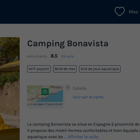
Mes 
Camping Bonavista
8.5
Avis clients
25 avis
Wifi payant
Bord de mer
Aire de jeux aquatique
Calella
Voir sur la carte
Le camping Bonavista se situe en Espagne à proximité de la
Il propose des mobil-homes confortables et bien équipés a
aquatique avec ba
... Afficher la suite