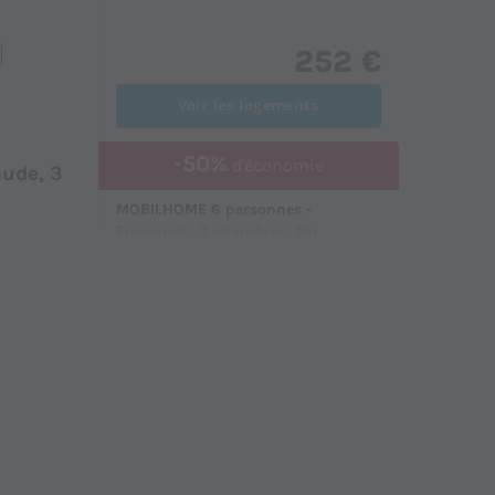
252 €
Voir les logements
-50%
d'économie
ude, 3
MOBILHOME 6 personnes -
Emeraude, 3 chambres, Par
Lifestyle Holidays
du
22/05/2027
au
29/05/2027
Modifier les dates
Meilleur prix pour 7 nuits
609 €
304,50 €
Prix de comparaison
Voir les logements