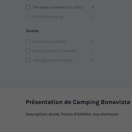
Terrasse couverte (ou semi)
2
Place de parking
0
Autres
Animaux acceptés
0
Accueil mobilité réduite
0
Hébergement chauffé
0
Présentation de Camping Bonavista
Description, Accès, Points d’intérêts, Aux alentours