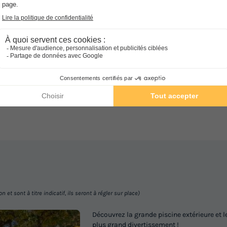
Comment s'y rendre ?
Gare
1km
et sont à titre indicatif, ils seront à régler sur place)
Découvrez la grande piscine extérieure et 
plus grand divertissement !