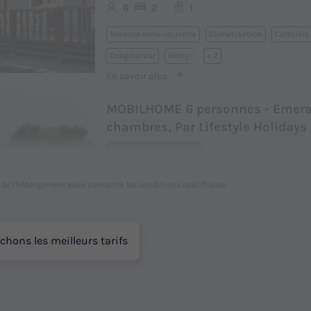
6
2
1
Terrasse semi-couverte
Climatisation
Cafetière
Congélateur
Réfrigérateur
+ 2
En savoir plus
MOBILHOME 6 personnes - Emera
chambres, Par Lifestyle Holidays
Annulation gratuite
Adultes
Chambres
Salle de bain
l de l'hébergement pour connaitre les conditions spécifiques
6
3
1
Terrasse semi-couverte
Climatisation
Cafetière
chons les meilleurs tarifs
Congélateur
Réfrigérateur
+ 2
En savoir plus