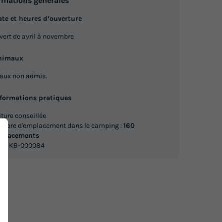
rmations générales
te et heures d’ouverture
vert de avril à novembre
nimaux
aux non admis.
nformations pratiques
iture conseillée
mbre d'emplacement dans le camping :
160
placements
A : KB-000084