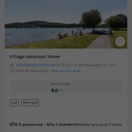
Village vacances Yaloer
Villefranche De Panat
]0, 1[ (31,1 m de Naucelle) | [1, Inf[
(31,1 km de Naucelle)
-
Voir sur la carte
Avis clients
8.6
/10
Lac
Mini-golf
GÎTE 5 personnes - Gîte 1 chambre
Meilleur prix pour 7 nuits