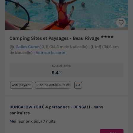
★★★★
Camping Sites et Paysages - Beau Rivage
Salles Curan
]0, 1[ (34,6 m de Naucelle) | [1, Inf[ (34,6 km
de Naucelle)
-
Voir sur la carte
Avis clients
9.4
/10
Wifi payant
Piscine extérieure chauffée
+ 4
BUNGALOW TOILÉ 4 personnes - BENGALI - sans
sanitaires
Meilleur prix pour 7 nuits