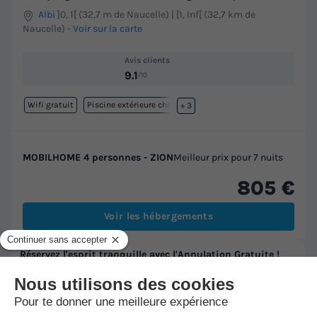
Albi
]0, 1[ (32,7 m de Naucelle) | [1, Inf[ (32,7 km de
Naucelle)
-
Voir sur la carte
Avis clients
9.1
/10
Wifi gratuit
Piscine extérieure chauffée
+ 3
MOBILHOME 4 personnes - ZION
Meilleur prix pour 7 nuits
805 €
Voir les hébergements
Réservez l'esprit tranquille avec l'Annulation Gratuite !
Changement de programme ? Annulez gratuitement votre réservation
(1) sans motif jusqu'à 30 jours avant le début de votre séjour