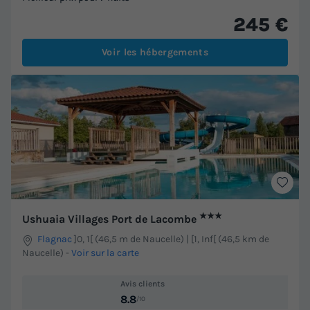
245 €
Voir les hébergements
★★★
Ushuaia Villages Port de Lacombe
Flagnac
]0, 1[ (46,5 m de Naucelle) | [1, Inf[ (46,5 km de
Naucelle)
-
Voir sur la carte
Avis clients
8.8
/10