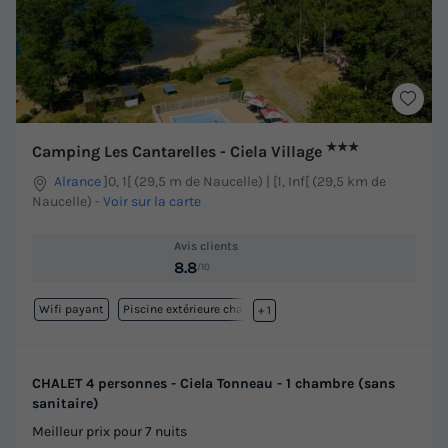
★★★
Camping Les Cantarelles - Ciela Village
Alrance
]0, 1[ (29,5 m de Naucelle) | [1, Inf[ (29,5 km de
Naucelle)
-
Voir sur la carte
Avis clients
8.8
/10
Wifi payant
Piscine extérieure chauffée
+ 1
CHALET 4 personnes - Ciela Tonneau - 1 chambre (sans
sanitaire)
Meilleur prix pour 7 nuits