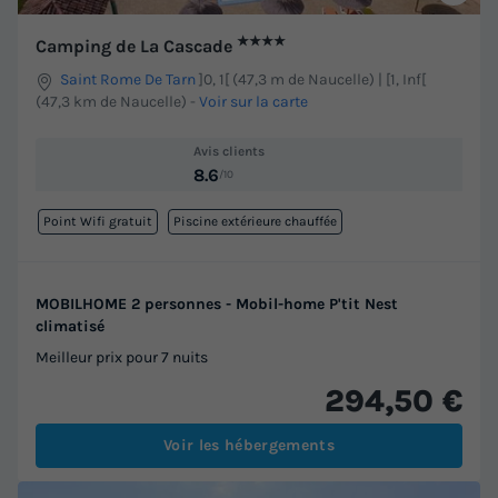
★★★★
Camping de La Cascade
Saint Rome De Tarn
]0, 1[ (47,3 m de Naucelle) | [1, Inf[
(47,3 km de Naucelle)
-
Voir sur la carte
Avis clients
8.6
/10
Point Wifi gratuit
Piscine extérieure chauffée
MOBILHOME 2 personnes - Mobil-home P'tit Nest
climatisé
Meilleur prix pour 7 nuits
294,50 €
Voir les hébergements