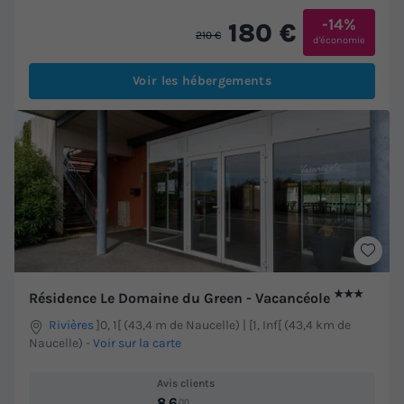
-14%
180 €
210 €
d'économie
Voir les hébergements
★★★
Résidence Le Domaine du Green - Vacancéole
Rivières
]0, 1[ (43,4 m de Naucelle) | [1, Inf[ (43,4 km de
Naucelle)
-
Voir sur la carte
Avis clients
8.6
/10