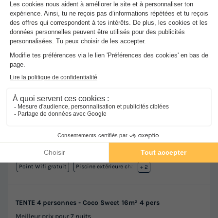
★★★
Flower Camping Le Soleil des Bastides
Cahuzac Sur Vere
]0, 1[ (41,9 m de Naucelle) | [1, Inf[ (41,9
km de Naucelle)
-
Voir sur la carte
Avis clients
8.9
/10
Point Wifi gratuit
Piscine extérieure chauffée
+ 2
TENTE 4 personnes - Coco Sweet 16m² 4 pers
Meilleur prix pour 7 nuits