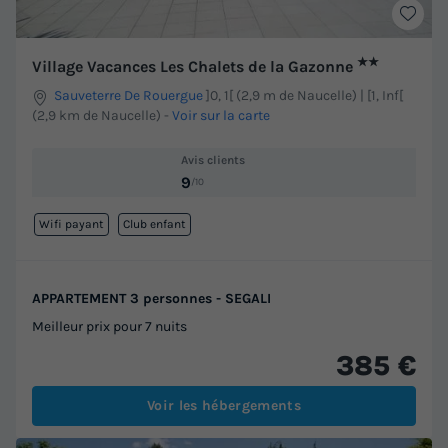
★★
Village Vacances Les Chalets de la Gazonne
Sauveterre De Rouergue
]0, 1[ (2,9 m de Naucelle) | [1, Inf[
(2,9 km de Naucelle)
-
Voir sur la carte
Avis clients
9
/10
Wifi payant
Club enfant
APPARTEMENT 3 personnes - SEGALI
Meilleur prix pour 7 nuits
385 €
Voir les hébergements