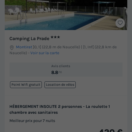
★★★
Camping La Prade
Montirat
]0, 1[ (22,8 m de Naucelle) | [1, Inf[ (22,8 km de
Naucelle)
-
Voir sur la carte
Avis clients
8.8
/10
Point Wifi gratuit
Location de vélos
HÉBERGEMENT INSOLITE 2 personnes - La roulotte 1
chambre avec sanitaires
Meilleur prix pour 7 nuits