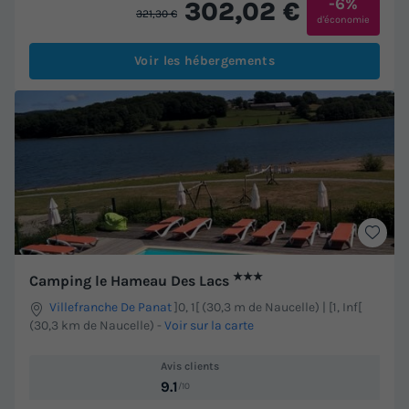
-6%
302,02 €
321,30 €
d'économie
Voir les hébergements
★★★
Camping le Hameau Des Lacs
Villefranche De Panat
]0, 1[ (30,3 m de Naucelle) | [1, Inf[
(30,3 km de Naucelle)
-
Voir sur la carte
Avis clients
9.1
/10