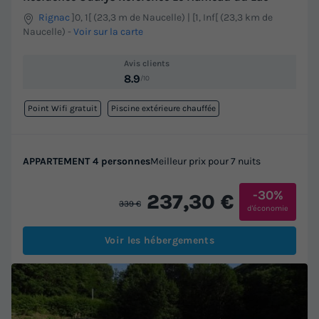
Rignac
]0, 1[ (23,3 m de Naucelle) | [1, Inf[ (23,3 km de
Naucelle)
-
Voir sur la carte
Avis clients
8.9
/10
Point Wifi gratuit
Piscine extérieure chauffée
APPARTEMENT 4 personnes
Meilleur prix pour 7 nuits
-30%
237,30 €
339 €
d'économie
Voir les hébergements