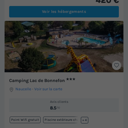
420 €
Voir les hébergements
★★★
Camping Lac de Bonnefon
Naucelle
-
Voir sur la carte
Avis clients
8.5
/10
Point Wifi gratuit
Piscine extérieure chauffée
+ 4