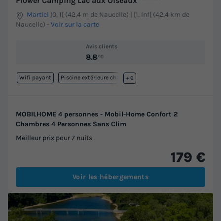
Flower Camping Lac aux Oiseaux
Martiel
]0, 1[ (42,4 m de Naucelle) | [1, Inf[ (42,4 km de
Naucelle)
-
Voir sur la carte
Avis clients
8.8
/10
Wifi payant
Piscine extérieure chauffée
+ 6
MOBILHOME 4 personnes - Mobil-Home Confort 2
Chambres 4 Personnes Sans Clim
Meilleur prix pour 7 nuits
179 €
Voir les hébergements