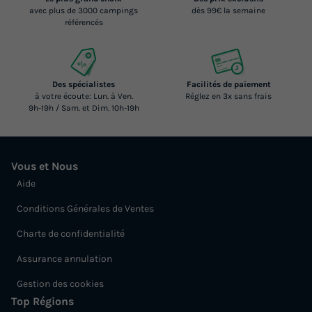
avec plus de 3000 campings
dès 99€ la semaine
référencés
Des spécialistes
Facilités de paiement
à votre écoute: Lun. à Ven.
Réglez en 3x sans frais
9h-19h / Sam. et Dim. 10h-19h
Vous et Nous
Aide
Conditions Générales de Ventes
Charte de confidentialité
Assurance annulation
Gestion des cookies
Top Régions