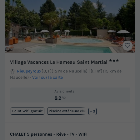
★★★
Village Vacances Le Hameau Saint Martial
Rieupeyroux
]0, 1[ (15 m de Naucelle) | [1, Inf[ (15 km de
Naucelle)
-
Voir sur la carte
Avis clients
8.9
/10
Point Wifi gratuit
Piscine extérieure chauffée
+ 3
CHALET 5 personnes - Rêve - TV - WIFI