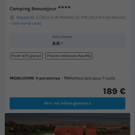
★★★★
Camping Beauséjour
Arques
]0, 1[ (34,3 m de Marck) | [1, Inf[ (34,3 km de Marck)
-
Voir sur la carte
Avis clients
8.8
/10
Point Wifi gratuit
Piscine intérieure chauffée
MOBILHOME 4 personnes - TV
Meilleur prix pour 7 nuits
189 €
Voir les hébergements