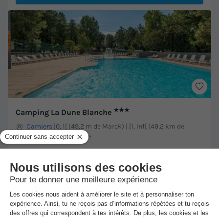
★★★
Camping La Dune Blanche
Camiers
]0, 1[ (49,2 m de Marck) | [1, Inf[ (49,2 km de
Marck)
-
Voir sur la carte
Avis clients
8.4
/10
Wifi payant
Bord de mer
+ 2