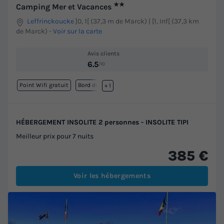
★★
Camping Mer et Vacances
Leffrinckoucke
]0, 1[ (37,3 m de Marck) | [1, Inf[ (37,3 km
de Marck)
-
Voir sur la carte
Avis clients
6.5
/10
Point Wifi gratuit
Bord de mer
+ 1
HÉBERGEMENT INSOLITE 2 personnes - INSOLITE TIPI
Meilleur prix pour 7 nuits
385 €
Voir les hébergements