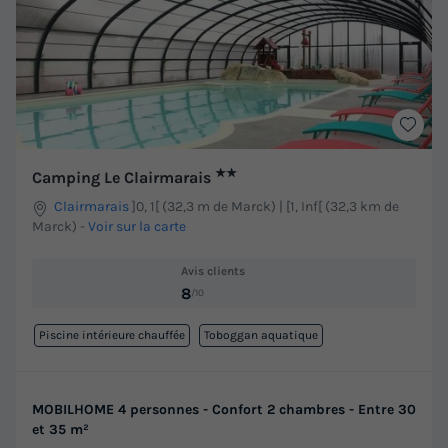
★★
Camping Le Clairmarais
Clairmarais
]0, 1[ (32,3 m de Marck) | [1, Inf[ (32,3 km de
Marck)
-
Voir sur la carte
Avis clients
8
/10
Piscine intérieure chauffée
Toboggan aquatique
MOBILHOME 4 personnes - Confort 2 chambres - Entre 30
et 35 m²