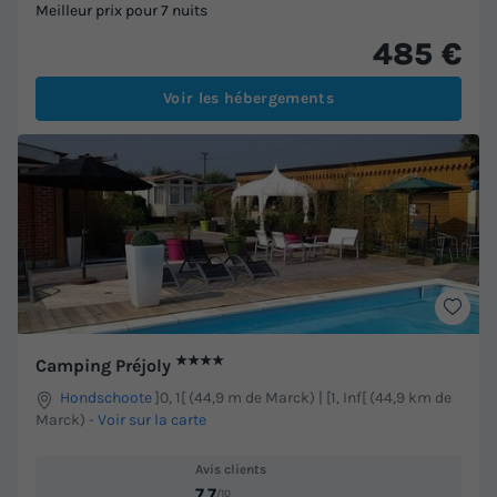
Meilleur prix pour 7 nuits
485 €
Voir les hébergements
★★★★
Camping Préjoly
Hondschoote
]0, 1[ (44,9 m de Marck) | [1, Inf[ (44,9 km de
Marck)
-
Voir sur la carte
Avis clients
7.7
/10