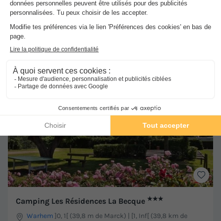
MOBILHOME 6 personnes - Classic | 3 Ch. | 6 Pers. |
Terrasse surélevée
Meilleur prix pour 7 nuits
-29%
364 €
518 €
d'économie
Voir les hébergements
★★★
Camping Les Résidences La Becque
Warhem
]0, 1[ (39,8 m de Marck) | [1, Inf[ (39,8 km de