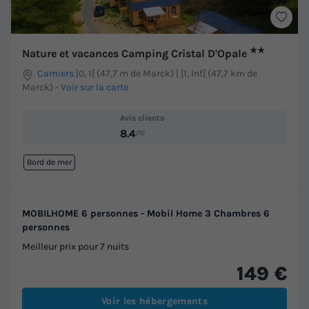
★★
Nature et vacances Camping Cristal D'Opale
Camiers
]0, 1[ (47,7 m de Marck) | [1, Inf[ (47,7 km de
Marck)
-
Voir sur la carte
Avis clients
8.4
/10
Bord de mer
MOBILHOME 6 personnes - Mobil Home 3 Chambres 6
personnes
Meilleur prix pour 7 nuits
149 €
Voir les hébergements