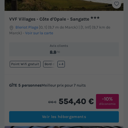
★★★
VVF Villages - Côte d'Opale - Sangatte
Bleriot Plage
]0, 1[ (9,7 m de Marck) | [1, Inf[ (9,7 km de
Marck)
-
Voir sur la carte
Avis clients
8.8
/10
Point Wifi gratuit
Bord de mer
+ 4
GÎTE 5 personnes
Meilleur prix pour 7 nuits
-10%
554,40 €
616 €
d'économie
Voir les hébergements