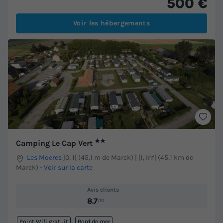
500 €
Voir les hébergements
★★
Camping Le Cap Vert
Les Moeres
]0, 1[ (45,1 m de Marck) | [1, Inf[ (45,1 km de
Marck)
-
Voir sur la carte
Avis clients
8.7
/10
Point Wifi gratuit
Bord de mer