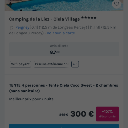
★★★★★
Camping de la Liez - Ciela Village
Peigney
]0, 1[ (12,5 m de Longeau Percey) | [1, Inf[ (12,5 km
de Longeau Percey)
-
Voir sur la carte
Avis clients
8.7
/10
Wifi payant
Piscine extérieure chauffée
+ 5
TENTE 4 personnes - Tente Ciela Coco Sweet - 2 chambres
(sans sanitaire)
Meilleur prix pour 7 nuits
-13%
300 €
348 €
d'économie