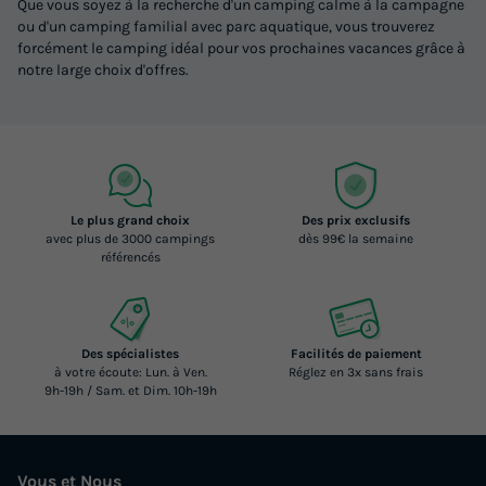
Que vous soyez à la recherche d'un camping calme à la campagne
ou d'un camping familial avec parc aquatique, vous trouverez
forcément le camping idéal pour vos prochaines vacances grâce à
notre large choix d'offres.
Le plus grand choix
Des prix exclusifs
avec plus de 3000 campings
dès 99€ la semaine
référencés
Des spécialistes
Facilités de paiement
à votre écoute: Lun. à Ven.
Réglez en 3x sans frais
9h-19h / Sam. et Dim. 10h-19h
Vous et Nous