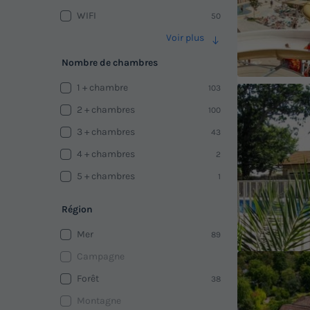
WIFI
50
Voir plus
Nombre de chambres
1 + chambre
103
2 + chambres
100
3 + chambres
43
4 + chambres
2
5 + chambres
1
Région
Mer
89
Campagne
Forêt
38
Montagne