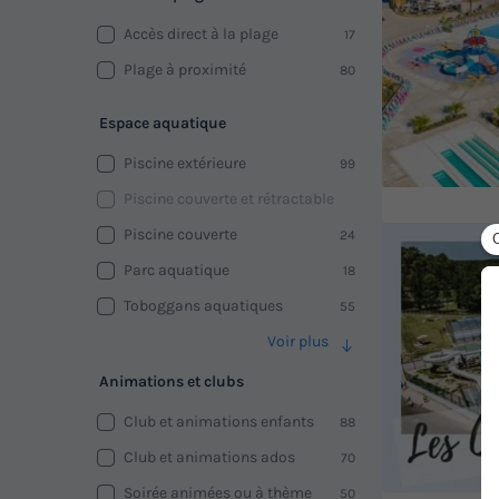
Accès direct à la plage
17
Plage à proximité
80
Espace aquatique
Piscine extérieure
99
Piscine couverte et rétractable
Piscine couverte
24
Parc aquatique
18
Toboggans aquatiques
55
Voir plus
Animations et clubs
Club et animations enfants
88
Club et animations ados
70
Soirée animées ou à thème
50