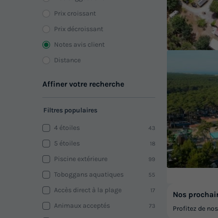
Prix croissant
Prix décroissant
Notes avis client
Distance
Affiner votre recherche
Filtres populaires
4 étoiles
43
5 étoiles
18
Piscine extérieure
99
Toboggans aquatiques
55
Accès direct à la plage
17
Nos prochai
Animaux acceptés
73
Profitez de no