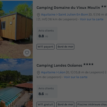
★★
Camping Domaine du Vieux Moulin
Aquitaine
Saint Julien En Born
]0, 1[ (16 m
| [1, Inf[ (16 km de Lesperon)
-
Voir sur la carte
Avis clients
8.8
/10
Wifi payant
Bord de mer
★★★★
Camping Landes Océanes
Aquitaine
Léon
]0, 1[ (15,8 m de Lesperon) | [
km de Lesperon)
-
Voir sur la carte
Avis clients
8.6
/10
Wifi gratuit
Bord de mer
Piscine intérieure cha