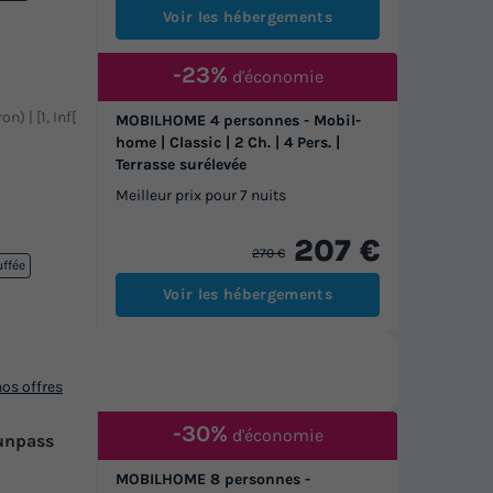
Voir les hébergements
-23%
d'économie
n) | [1, Inf[
MOBILHOME 4 personnes - Mobil-
home | Classic | 2 Ch. | 4 Pers. |
Terrasse surélevée
Meilleur prix pour 7 nuits
207 €
270 €
uffée
Voir les hébergements
os offres
-30%
d'économie
Funpass
MOBILHOME 8 personnes -