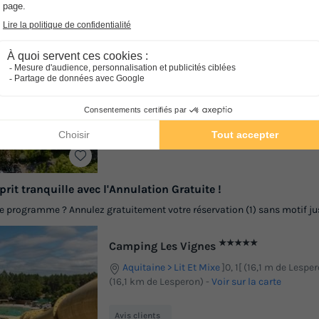
★★★
Camping l'Orée des Landes
Aquitaine
Onesse Et Laharie
]0, 1[ (10,5 m 
| [1, Inf[ (10,5 km de Lesperon)
-
Voir sur la carte
Avis clients
8.4
/10
Wifi payant
Mini-golf
prit tranquille avec l'Annulation Gratuite !
programme ? Annulez gratuitement votre réservation (1) sans motif jusq
★★★★★
Camping Les Vignes
Aquitaine
Lit Et Mixe
]0, 1[ (16,1 m de Lespero
(16,1 km de Lesperon)
-
Voir sur la carte
Avis clients