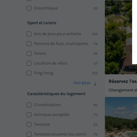
Discothèque
32
Sport et Loisirs
Aire de jeux pour enfants
103
Terrains de foot, multisports
74
Tennis
46
Location de vélos
57
Ping Pong
103
Réservez l'es
Voir plus
Changement de 
Caractéristiques du logement
Climatisation
40
Animaux acceptés
73
Terrasse
22
Terrasse couverte (ou semi)
76