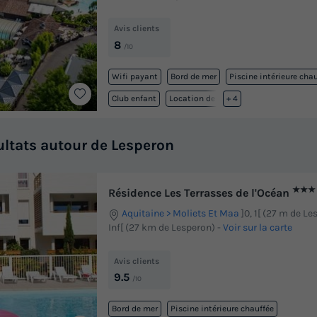
Avis clients
8
/10
Wifi payant
Bord de mer
Piscine intérieure cha
Club enfant
Location de vélos
+ 4
ultats autour de Lesperon
★★★
Résidence Les Terrasses de l'Océan
Aquitaine
Moliets Et Maa
]0, 1[ (27 m de Les
Inf[ (27 km de Lesperon)
-
Voir sur la carte
Avis clients
9.5
/10
Bord de mer
Piscine intérieure chauffée