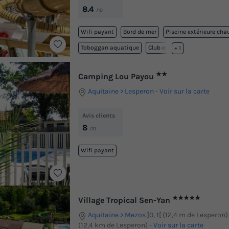
8.4
/10
Wifi payant
Bord de mer
Piscine extérieure cha
Toboggan aquatique
Club enfant
+ 1
★★
Camping Lou Payou
Aquitaine
Lesperon
-
Voir sur la carte
Avis clients
8
/10
Wifi payant
★★★★★
Village Tropical Sen-Yan
Aquitaine
Mezos
]0, 1[ (12,4 m de Lesperon) |
(12,4 km de Lesperon)
-
Voir sur la carte