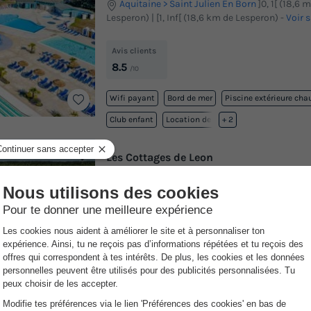
Aquitaine
Saint Julien En Born
]0, 1[ (18,6 
Lesperon) | [1, Inf[ (18,6 km de Lesperon)
-
Voir s
Avis clients
8.5
/10
Wifi payant
Bord de mer
Piscine extérieure cha
Club enfant
Location de vélos
+ 2
Les Cottages de Leon
Aquitaine
Léon
]0, 1[ (22 m de Lesperon) | [1,
km de Lesperon)
-
Voir sur la carte
Avis clients
8.5
/10
Point Wifi gratuit
Bord de mer
Piscine extérieu
Piscine intérieure chauffée
Toboggan aquatique
+ 4