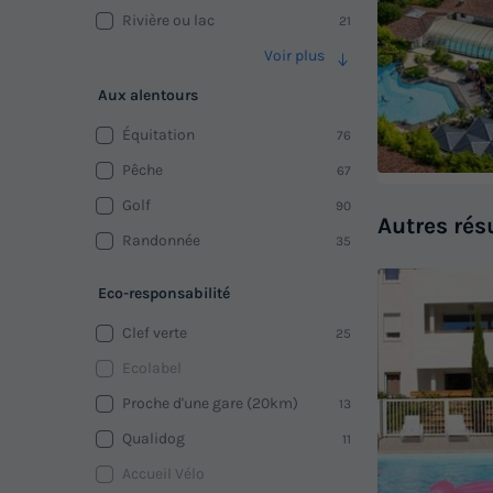
Rivière ou lac
21
Voir plus
Aux alentours
Équitation
76
Pêche
67
Golf
90
Autres rés
Randonnée
35
Eco-responsabilité
Clef verte
25
Ecolabel
Proche d'une gare (20km)
13
Qualidog
11
Accueil Vélo