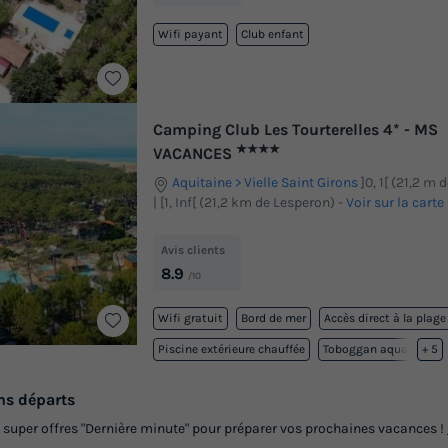
Wifi payant
Club enfant
Camping Club Les Tourterelles 4* - MS
★★★★
VACANCES
Aquitaine
Vielle Saint Girons
]0, 1[ (21,2 m
| [1, Inf[ (21,2 km de Lesperon)
-
Voir sur la carte
Avis clients
8.9
/10
Wifi gratuit
Bord de mer
Accès direct à la plage
Piscine extérieure chauffée
Toboggan aquatique
+ 5
ns départs
s super offres "Dernière minute" pour préparer vos prochaines vacances !