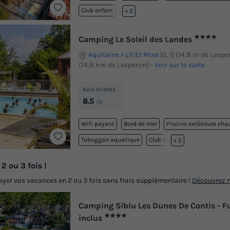
Club enfant
Lac
+ 2
★★★★
Camping Le Soleil des Landes
Aquitaine
Lit Et Mixe
]0, 1[ (14,8 m de Lespero
(14,8 km de Lesperon)
-
Voir sur la carte
Avis clients
8.5
/10
Wifi payant
Bord de mer
Piscine extérieure cha
Toboggan aquatique
Club enfant
+ 2
2 ou 3 fois !
yer vos vacances en 2 ou 3 fois sans frais supplémentaire !
Découvrez n
Camping Siblu Les Dunes De Contis - 
★★★★
inclus