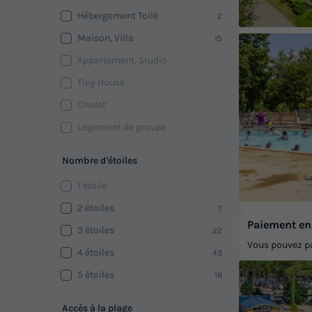
Hébergement Toilé
2
Maison, Villa
15
Appartement, Studio
Tiny House
Chalet
Logement de groupe
Nombre d'étoiles
1 étoile
2 étoiles
7
Paiement en 
3 étoiles
22
Vous pouvez pa
4 étoiles
43
5 étoiles
18
Accès à la plage