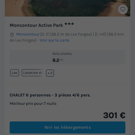
★★★
Moncontour Active Park
Moncontour
]0, 1[ (38,5 m de Les Forges) | [1, Inf[ (38,5 km
de Les Forges)
-
Voir sur la carte
Avis clients
8.2
/10
Lac
Location de vélos
+ 2
CHALET 6 personnes - 3 pièces 4/6 pers.
Meilleur prix pour 7 nuits
301 €
Voir les hébergements