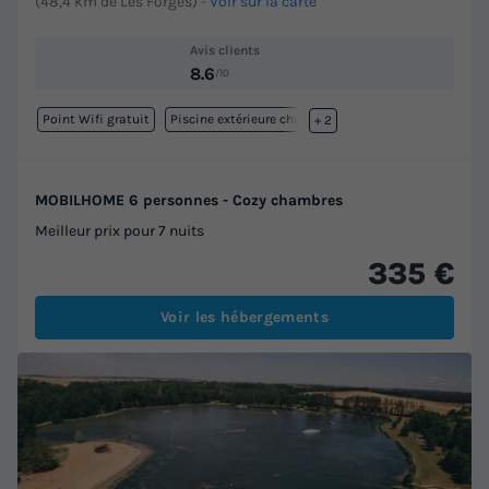
(48,4 km de Les Forges)
-
Voir sur la carte
Avis clients
8.6
/10
Point Wifi gratuit
Piscine extérieure chauffée
+ 2
MOBILHOME 6 personnes - Cozy chambres
Meilleur prix pour 7 nuits
335 €
Voir les hébergements