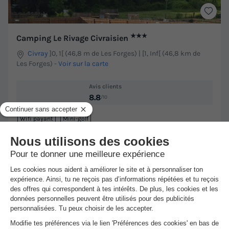
★★★
Camping Le Rivage Civraisien
Civray
]0, 1[ (46,8 m de Les Forges) | [1, Inf[ (46,8 km de
Les Forges)
-
Voir sur la carte
Avis clients
8.8
/10
Wifi payant
Mini-golf
MOBILHOME 4 personnes - Mobil Home
Meilleur prix pour 7 nuits
291,90 €
Voir les hébergements