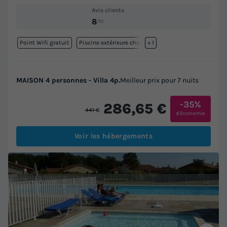
Avis clients
8
/10
Point Wifi gratuit
Piscine extérieure chauffée
+ 1
MAISON 4 personnes - Villa 4p.
Meilleur prix pour 7 nuits
-35%
286,65 €
441 €
d'économie
Voir les hébergements