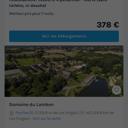
toilette, ni douche)
Meilleur prix pour 7 nuits
378 €
Voir les hébergements
Domaine du Lambon
Prailles
]0, 1[ (29,8 m de Les Forges) | [1, Inf[ (29,8 km de
Les Forges)
-
Voir sur la carte