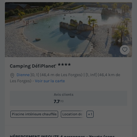
★★★★
Camping DéfiPlanet'
Dienne
]0, 1[ (46,4 m de Les Forges) | [1, Inf[ (46,4 km de
Les Forges)
-
Voir sur la carte
Avis clients
7.7
/10
Piscine intérieure chauffée
Location de vélos
+ 1
HÉBERGEMENT INSOLITE 4 personnes - Yourte (sans