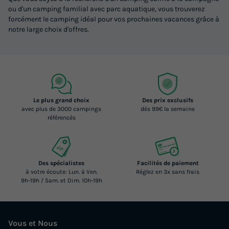
ou d'un camping familial avec parc aquatique, vous trouverez
forcément le camping idéal pour vos prochaines vacances grâce à
notre large choix d'offres.
Le plus grand choix
Des prix exclusifs
avec plus de 3000 campings
dès 99€ la semaine
référencés
Des spécialistes
Facilités de paiement
à votre écoute: Lun. à Ven.
Réglez en 3x sans frais
9h-19h / Sam. et Dim. 10h-19h
Vous et Nous