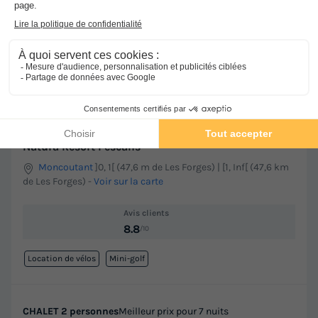
★★★
Natura Resort Pescalis
Moncoutant
]0, 1[ (47,6 m de Les Forges) | [1, Inf[ (47,6 km
de Les Forges)
-
Voir sur la carte
Avis clients
8.8
/10
Location de vélos
Mini-golf
CHALET 2 personnes
Meilleur prix pour 7 nuits