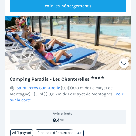
Voir les hébergements
★★★★
Camping Paradis - Les Chanterelles
Saint Remy Sur Durolle
]0, 1[ (19,3 m de Le Mayet de
Montagne) | [1, Inf[ (19,3 km de Le Mayet de Montagne)
-
Voir
sur la carte
Avis clients
8.4
/10
Wifi payant
Piscine extérieure chauffée
+ 3