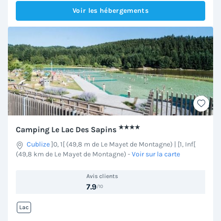
Voir les hébergements
★★★★
Camping Le Lac Des Sapins
Cublize
]0, 1[ (49,8 m de Le Mayet de Montagne) | [1, Inf[
(49,8 km de Le Mayet de Montagne)
-
Voir sur la carte
Avis clients
7.9
/10
Lac