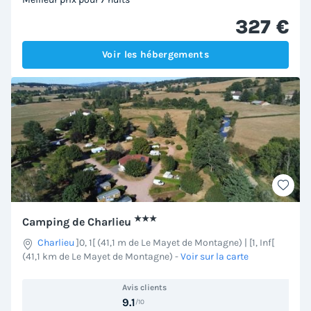
327 €
Voir les hébergements
★★★
Camping de Charlieu
Charlieu
]0, 1[ (41,1 m de Le Mayet de Montagne) | [1, Inf[
(41,1 km de Le Mayet de Montagne)
-
Voir sur la carte
Avis clients
9.1
/10