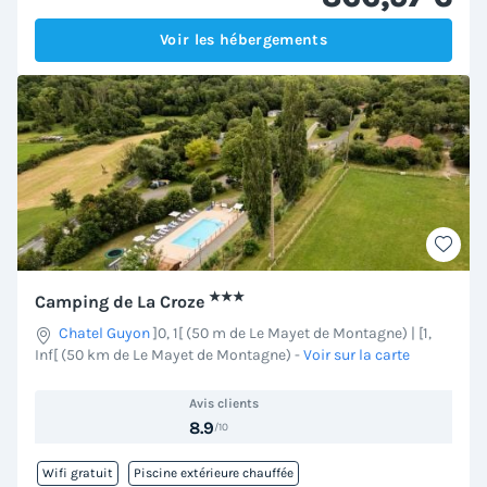
Voir les hébergements
★★★
Camping de La Croze
Chatel Guyon
]0, 1[ (50 m de Le Mayet de Montagne) | [1,
Inf[ (50 km de Le Mayet de Montagne)
-
Voir sur la carte
Avis clients
8.9
/10
Wifi gratuit
Piscine extérieure chauffée