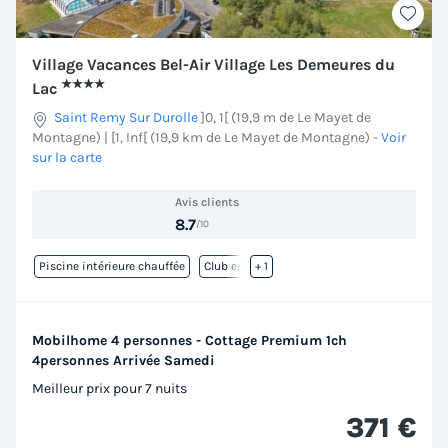
Village Vacances Bel-Air Village Les Demeures du
★★★★
Lac
Saint Remy Sur Durolle
]0, 1[ (19,9 m de Le Mayet de
Montagne) | [1, Inf[ (19,9 km de Le Mayet de Montagne)
-
Voir
sur la carte
Avis clients
8.7
/10
Piscine intérieure chauffée
Club enfant
+ 1
Mobilhome 4 personnes - Cottage Premium 1ch
4personnes Arrivée Samedi
Meilleur prix pour 7 nuits
371 €