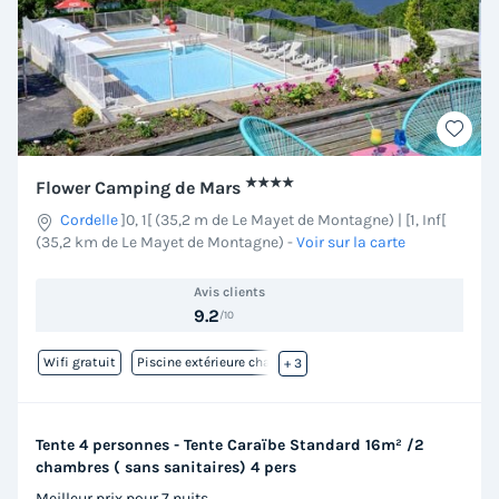
★★★★
Flower Camping de Mars
Cordelle
]0, 1[ (35,2 m de Le Mayet de Montagne) | [1, Inf[
(35,2 km de Le Mayet de Montagne)
-
Voir sur la carte
Avis clients
9.2
/10
Wifi gratuit
Piscine extérieure chauffée
+ 3
Tente 4 personnes - Tente Caraïbe Standard 16m² /2
chambres ( sans sanitaires) 4 pers
Meilleur prix pour 7 nuits