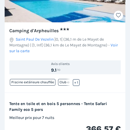
★★★
Camping d'Arpheuilles
Saint Paul De Vezelin
]0, 1[ (36,1 m de Le Mayet de
Montagne) | [1, Inf[ (36,1 km de Le Mayet de Montagne)
-
Voir
sur la carte
Avis clients
9.1
/10
Piscine extérieure chauffée
Club enfant
+ 1
Tente en toile et en bois 5 personnes - Tente Safari
Family eco 5 pers
Meilleur prix pour 7 nuits
366,57 €