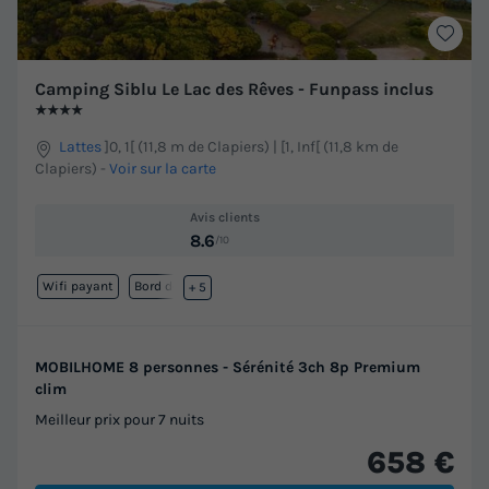
Camping Siblu Le Lac des Rêves - Funpass inclus
★★★★
Lattes
]0, 1[ (11,8 m de Clapiers) | [1, Inf[ (11,8 km de
Clapiers)
-
Voir sur la carte
Avis clients
8.6
/10
Wifi payant
Bord de mer
+ 5
MOBILHOME 8 personnes - Sérénité 3ch 8p Premium
clim
Meilleur prix pour 7 nuits
658 €