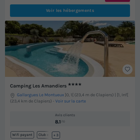
Voir les hébergements
★★★★
Camping Les Amandiers
Gallargues Le Montueux
]0, 1[ (23,4 m de Clapiers) | [1, Inf[
(23,4 km de Clapiers)
-
Voir sur la carte
Avis clients
8.1
/10
Wifi payant
Club enfant
+ 3