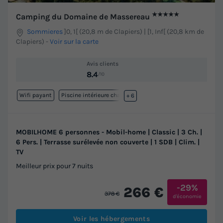
★★★★★
Camping du Domaine de Massereau
Sommieres
]0, 1[ (20,8 m de Clapiers) | [1, Inf[ (20,8 km de
Clapiers)
-
Voir sur la carte
Avis clients
8.4
/10
Wifi payant
Piscine intérieure chauffée
+ 6
MOBILHOME 6 personnes - Mobil-home | Classic | 3 Ch. |
6 Pers. | Terrasse surélevée non couverte | 1 SDB | Clim. |
TV
Meilleur prix pour 7 nuits
-29%
266 €
378 €
d'économie
Voir les hébergements