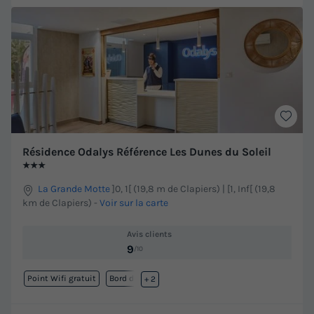
Résidence Odalys Référence Les Dunes du Soleil
★★★
La Grande Motte
]0, 1[ (19,8 m de Clapiers) | [1, Inf[ (19,8
km de Clapiers)
-
Voir sur la carte
Avis clients
9
/10
Point Wifi gratuit
Bord de mer
+ 2