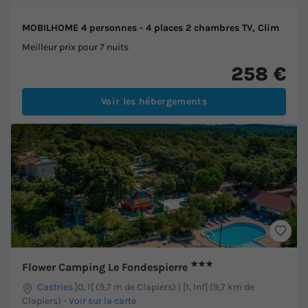
MOBILHOME 4 personnes - 4 places 2 chambres TV, Clim
Meilleur prix pour 7 nuits
258 €
Voir les hébergements
★★★
Flower Camping Le Fondespierre
Castries
]0, 1[ (9,7 m de Clapiers) | [1, Inf[ (9,7 km de
Clapiers)
-
Voir sur la carte