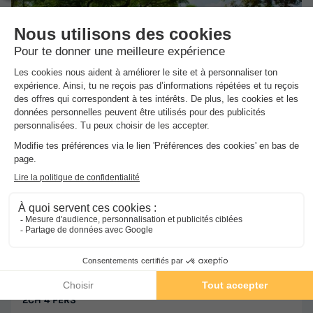
★★★
Camping Mas des Roses
Vic La Gardiole
]0, 1[ (18,9 m de Clapiers) | [1, Inf[ (18,9 km
de Clapiers)
-
Voir sur la carte
Avis clients
8.4
/10
Wifi payant
Bord de mer
+ 3
HÉBERGEMENT INSOLITE 4 personnes - SANS SANITAIRE
2CH 4 PERS