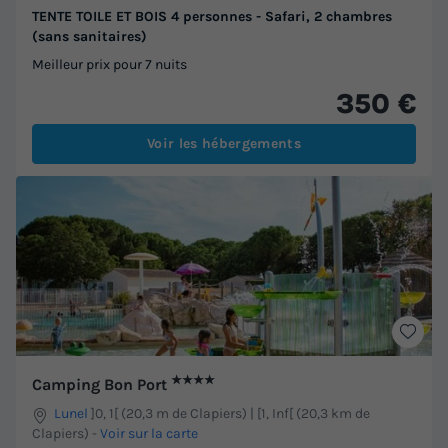
TENTE TOILE ET BOIS 4 personnes - Safari, 2 chambres
(sans sanitaires)
Meilleur prix pour 7 nuits
350 €
Voir les hébergements
★★★★
Camping Bon Port
Lunel
]0, 1[ (20,3 m de Clapiers) | [1, Inf[ (20,3 km de
Clapiers)
-
Voir sur la carte