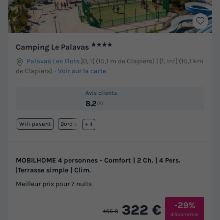
★★★★
Camping Le Palavas
Palavas Les Flots
]0, 1[ (15,1 m de Clapiers) | [1, Inf[ (15,1 km
de Clapiers)
-
Voir sur la carte
Avis clients
8.2
/10
Wifi payant
Bord de mer
+ 4
MOBILHOME 4 personnes - Comfort | 2 Ch. | 4 Pers.
|Terrasse simple | Clim.
Meilleur prix pour 7 nuits
-29%
322 €
455 €
d'économie