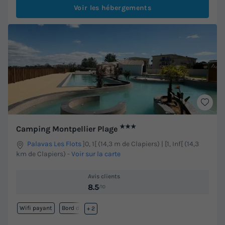
Voir les hébergements
★★★
Camping Montpellier Plage
Palavas Les Flots
]0, 1[ (14,3 m de Clapiers) | [1, Inf[ (14,3
km de Clapiers)
-
Voir sur la carte
Avis clients
8.5
/10
Wifi payant
Bord de mer
+ 2