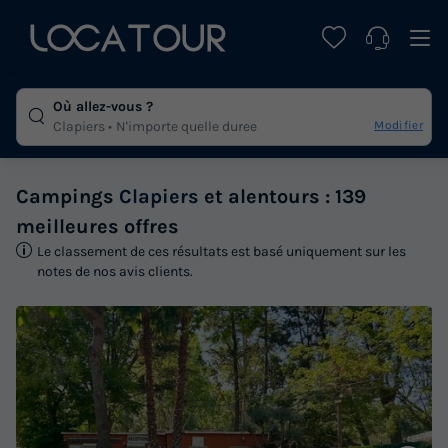
Où allez-vous ?
Modifier
Clapiers
N'importe quelle duree
Campings
Clapiers
et alentours : 139
meilleures offres
Le classement de ces résultats est basé uniquement sur les
notes de nos avis clients.