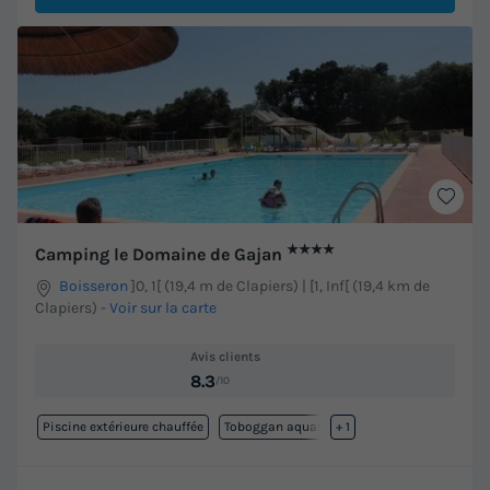
★★★★
Camping le Domaine de Gajan
Boisseron
]0, 1[ (19,4 m de Clapiers) | [1, Inf[ (19,4 km de
Clapiers)
-
Voir sur la carte
Avis clients
8.3
/10
Piscine extérieure chauffée
Toboggan aquatique
+ 1