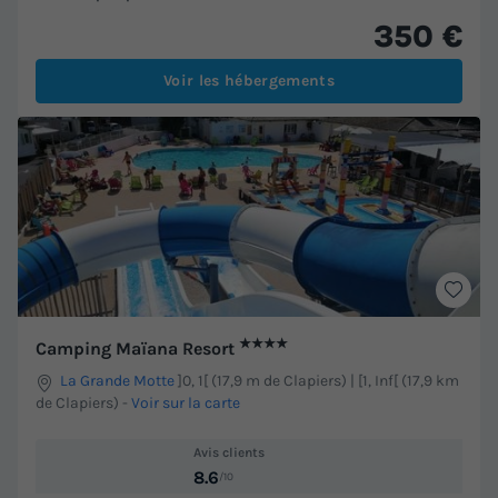
350 €
Voir les hébergements
★★★★
Camping Maïana Resort
La Grande Motte
]0, 1[ (17,9 m de Clapiers) | [1, Inf[ (17,9 km
de Clapiers)
-
Voir sur la carte
Avis clients
8.6
/10