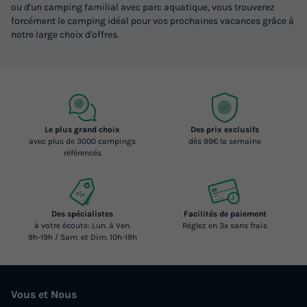
ou d'un camping familial avec parc aquatique, vous trouverez
forcément le camping idéal pour vos prochaines vacances grâce à
notre large choix d'offres.
Le plus grand choix
Des prix exclusifs
avec plus de 3000 campings
dès 99€ la semaine
référencés
Des spécialistes
Facilités de paiement
à votre écoute: Lun. à Ven.
Réglez en 3x sans frais
9h-19h / Sam. et Dim. 10h-19h
Vous et Nous