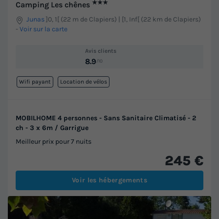
★★★
Camping Les chênes
Junas
]0, 1[ (22 m de Clapiers) | [1, Inf[ (22 km de Clapiers)
-
Voir sur la carte
Avis clients
8.9
/10
Wifi payant
Location de vélos
MOBILHOME 4 personnes - Sans Sanitaire Climatisé - 2
ch - 3 x 6m / Garrigue
Meilleur prix pour 7 nuits
245 €
Voir les hébergements