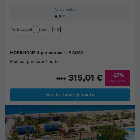
Avis clients
8.2
/10
Wifi payant
Bord de mer
+ 5
MOBILHOME 4 personnes - LE COSY
Meilleur prix pour 7 nuits
-27%
315,01 €
435 €
d'économie
Voir les hébergements