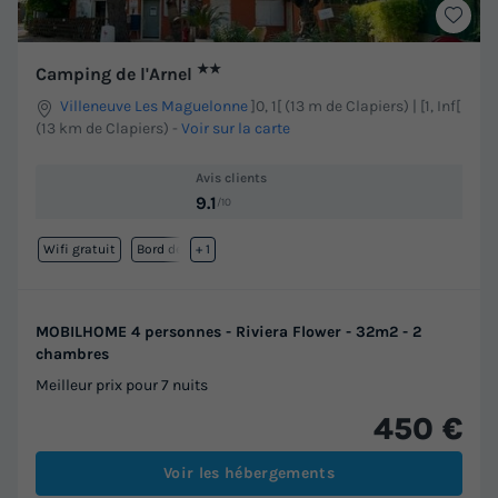
★★
Camping de l'Arnel
Villeneuve Les Maguelonne
]0, 1[ (13 m de Clapiers) | [1, Inf[
(13 km de Clapiers)
-
Voir sur la carte
Avis clients
9.1
/10
Wifi gratuit
Bord de mer
+ 1
MOBILHOME 4 personnes - Riviera Flower - 32m2 - 2
chambres
Meilleur prix pour 7 nuits
450 €
Voir les hébergements