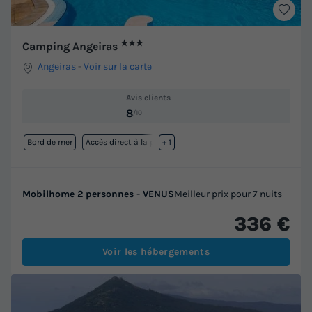
★★★
Camping Angeiras
Angeiras
-
Voir sur la carte
Avis clients
8
/10
Bord de mer
Accès direct à la plage
+ 1
Mobilhome 2 personnes - VENUS
Meilleur prix pour 7 nuits
336 €
Voir les hébergements