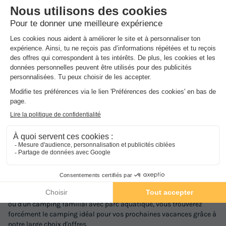
Profitez de nos super offres "Dernière minute" pour préparer vos
prochaines vacances !
Découvrez nos offres
Paiement en 2 ou 3 fois !
Vous pouvez payer vos vacances en 2 ou 3 fois sans frais
supplémentaire !
Découvrez nos offres
Réservez l'esprit tranquille avec l'Annulation Gratuite !
Changement de programme ? Annulez gratuitement votre réservation
(1) sans motif jusqu'à 30 jours avant le début de votre séjour
Découvrez la région Nord Du Portugal
Découvrez ci-dessous la sélection de campings réalisée par nos
experts et réservez vos vacances au meilleur prix grâce à nos
réductions exclusives jusqu'à -60% !
Que vous soyez à la recherche d'un camping calme à la campagne
ou d'un camping familial avec parc aquatique, vous trouverez
forcément le camping idéal pour vos prochaines vacances grâce à
notre large choix d'offres.