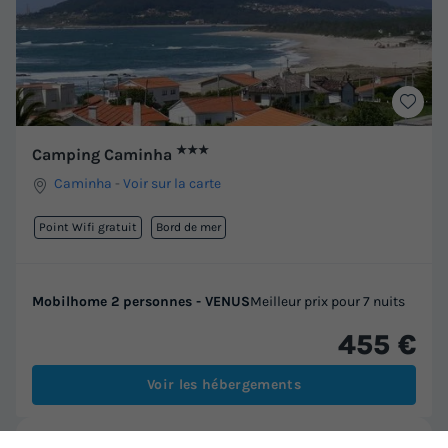
★★★
Camping Caminha
Caminha
-
Voir sur la carte
Point Wifi gratuit
Bord de mer
Mobilhome 2 personnes - VENUS
Meilleur prix pour 7 nuits
455 €
Voir les hébergements
Nos prochains départs