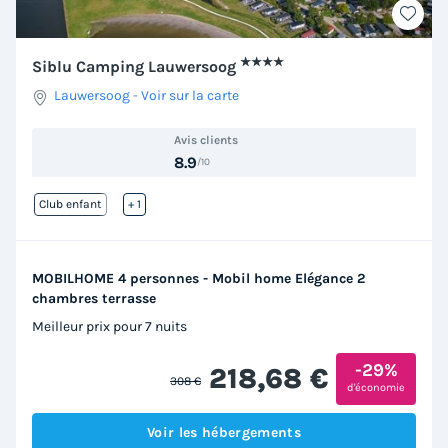
★★★★
Siblu Camping Lauwersoog
Lauwersoog
-
Voir sur la carte
Avis clients
8.9
/10
Club enfant
Lac
+ 1
MOBILHOME 4 personnes - Mobil home Elégance 2
chambres terrasse
Meilleur prix pour 7 nuits
-29%
218,68 €
308 €
d'économie
Voir les hébergements