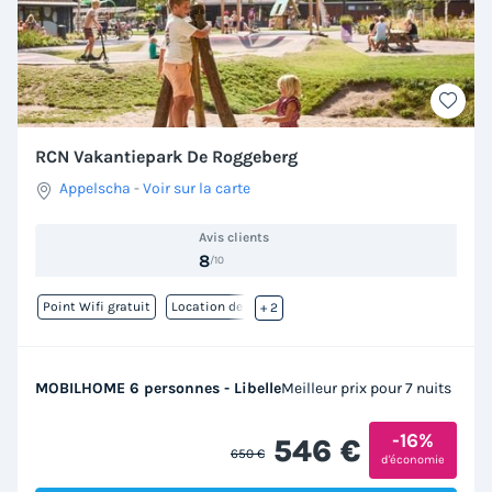
RCN Vakantiepark De Roggeberg
Appelscha
-
Voir sur la carte
Avis clients
8
/10
Point Wifi gratuit
Location de vélos
+ 2
MOBILHOME 6 personnes - Libelle
Meilleur prix pour 7 nuits
-16%
546 €
650 €
d'économie