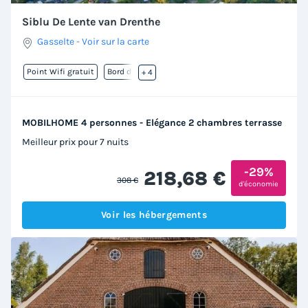
Siblu De Lente van Drenthe
Gasselte
-
Voir sur la carte
Point Wifi gratuit
Bord de mer
+ 4
MOBILHOME 4 personnes - Elégance 2 chambres terrasse
Meilleur prix pour 7 nuits
-29%
218,68 €
308 €
d'économie
Voir les hébergements