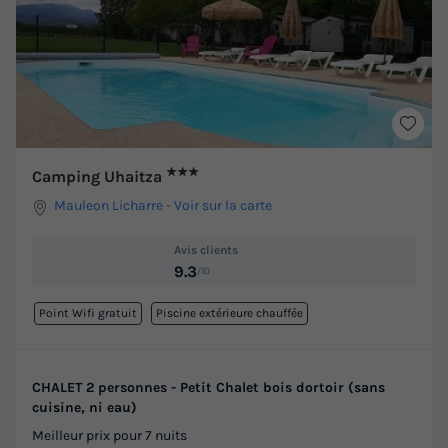
★★★
Camping Uhaitza
Mauleon Licharre
-
Voir sur la carte
Avis clients
9.3
/10
Point Wifi gratuit
Piscine extérieure chauffée
CHALET 2 personnes - Petit Chalet bois dortoir (sans
cuisine, ni eau)
Meilleur prix pour 7 nuits