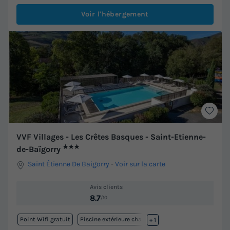
Voir l'hébergement
VVF Villages - Les Crêtes Basques - Saint-Etienne-
★★★
de-Baïgorry
Saint Étienne De Baigorry
-
Voir sur la carte
Avis clients
8.7
/10
Point Wifi gratuit
Piscine extérieure chauffée
+ 1