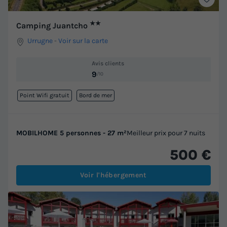
★★
Camping Juantcho
Urrugne
-
Voir sur la carte
Avis clients
9
/10
Point Wifi gratuit
Bord de mer
MOBILHOME 5 personnes - 27 m²
Meilleur prix pour 7 nuits
500 €
Voir l'hébergement