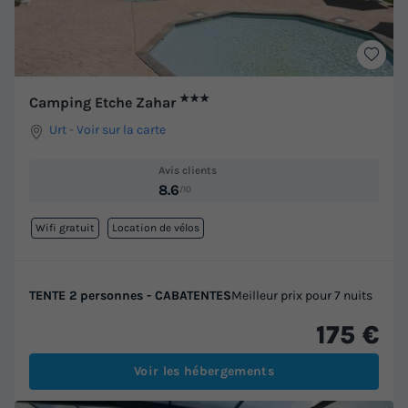
★★★
Camping Etche Zahar
Urt
-
Voir sur la carte
Avis clients
8.6
/10
Wifi gratuit
Location de vélos
TENTE 2 personnes - CABATENTES
Meilleur prix pour 7 nuits
175 €
Voir les hébergements