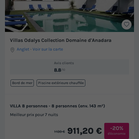
Villas Odalys Collection Domaine d'Anadara
Anglet
-
Voir sur la carte
Avis clients
8.8
/10
Bord de mer
Piscine extérieure chauffée
VILLA 8 personnes - 8 personnes (env. 143 m²)
Meilleur prix pour 7 nuits
-20%
911,20 €
1 139 €
d'économie