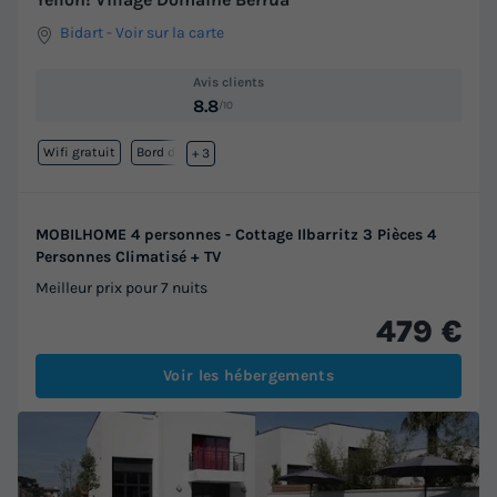
Yelloh! Village Domaine Berrua
Bidart
-
Voir sur la carte
Avis clients
8.8
/10
Wifi gratuit
Bord de mer
+ 3
MOBILHOME 4 personnes - Cottage Ilbarritz 3 Pièces 4
Personnes Climatisé + TV
Meilleur prix pour 7 nuits
479 €
Voir les hébergements