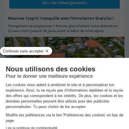
Voir les hébergements
Réservez l'esprit tranquille avec l'Annulation Gratuite !
Changement de programme ? Annulez gratuitement votre réservation
(1) sans motif jusqu'à 30 jours avant le début de votre séjour
★★★★
Camping L' International Erromardie
Saint Jean De Luz
-
Voir sur la carte
Avis clients
8.8
/10