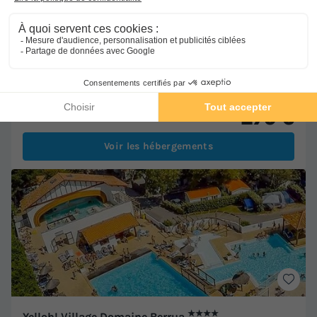
Bord de mer
Accès direct à la plage
+ 2
MOBILHOME 4 personnes - C-Adriatique 2 chambres
Meilleur prix pour 7 nuits
275 €
Voir les hébergements
★★★★