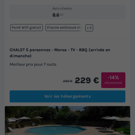
Avis clients
8.6
/10
Point Wifi gratuit
Piscine extérieure chauffée
+ 5
CHALET 5 personnes - Morea - TV - BBQ (arrivée en
dimanche)
Meilleur prix pour 7 nuits
-14%
229 €
269 €
d'économie
Voir les hébergements